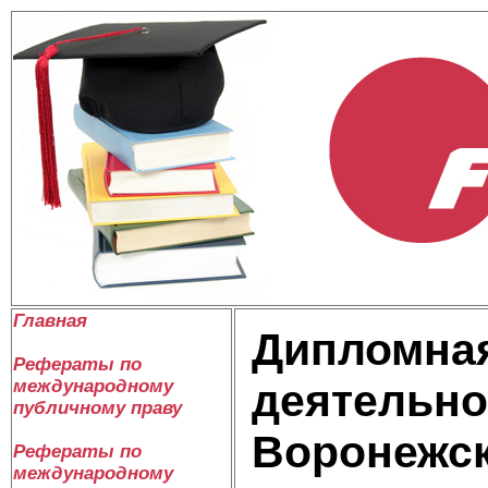
Главная
Дипломная
Рефераты по
международному
деятельно
публичному праву
Воронежск
Рефераты по
международному