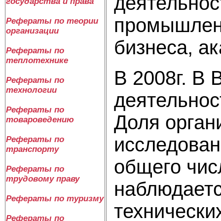
деятельнос
государства и права
промышленн
Рефераты по теории
организации
бизнеса, а
Рефераты по
теплотехнике
В 2008г. В
Рефераты по
технологии
деятельност
Рефераты по
Доля орган
товароведению
исследовани
Рефераты по
транспорту
общего чис
Рефераты по
трудовому праву
наблюдаетс
Рефераты по туризму
технически
Рефераты по