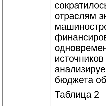
сократилось
отраслям э
машиностро
финансиров
одновремен
источников
анализируе
бюджета об
Таблица 2