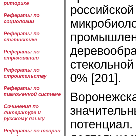
риторике
российской
Рефераты по
микробиоло
социологии
промышленн
Рефераты по
статистике
деревообра
Рефераты по
страхованию
стекольной
Рефераты по
0% [201].
строительству
Рефераты по
Воронежска
таможенной системе
Сочинения по
значительн
литературе и
русскому языку
потенциал.
Рефераты по теории