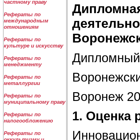
частному праву
Дипломная
Рефераты по
деятельно
международным
отношениям
Воронежск
Рефераты по
культуре и искусству
Дипломный 
Рефераты по
менеджменту
Воронежски
Рефераты по
металлургии
Воронеж 2
Рефераты по
муниципальному праву
1. Оценка
Рефераты по
налогообложению
Инновацион
Рефераты по
оккультизму и