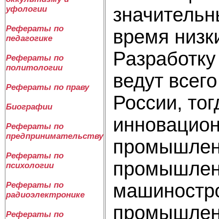
значительн
уфологии
Рефераты по
время низк
педагогике
Разработку
Рефераты по
политологии
ведут всег
Рефераты по праву
России, то
Биографии
инновацион
Рефераты по
предпринимательству
промышленн
Рефераты по
промышленн
психологии
машиностро
Рефераты по
радиоэлектронике
промышленн
Рефераты по