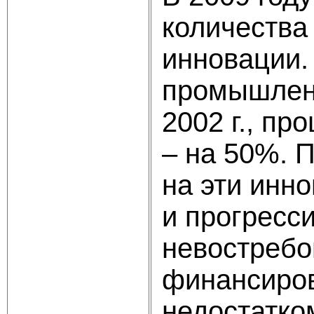
количества
инновации.
промышленн
2002 г., пр
– на 50%. 
на эти инн
и прогресс
невостребов
финансиров
недостатко