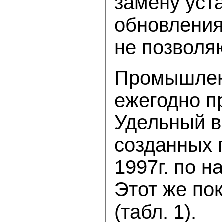
замену уст
обновлени
не позволя
Промышлен
ежегодно п
Удельный в
созданных 
1997г. по н
Этот же по
(табл. 1).