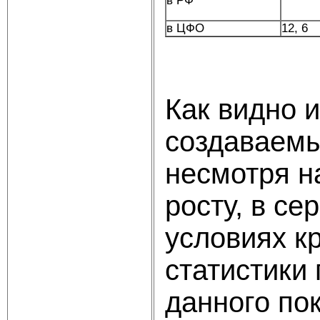
в РФ
в ЦФО
12, 6
Как видно и
создаваемы
несмотря н
росту, в се
условиях к
статистики
данного по