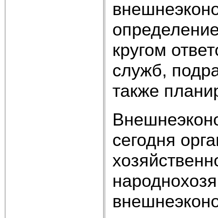
внешнеэконо
определение
кругом отве
служб, подр
также плани
Внешнеэконо
сегодня орг
хозяйственн
народнохозя
внешнеэконо