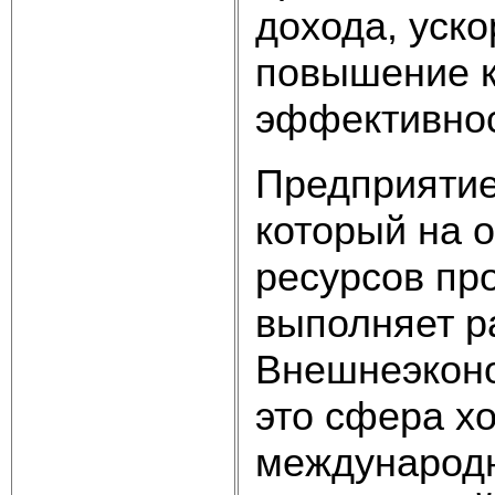
дохода, уско
повышение к
эффективнос
Предприятие
который на 
ресурсов пр
выполняет р
Внешнеэконо
это сфера х
международн