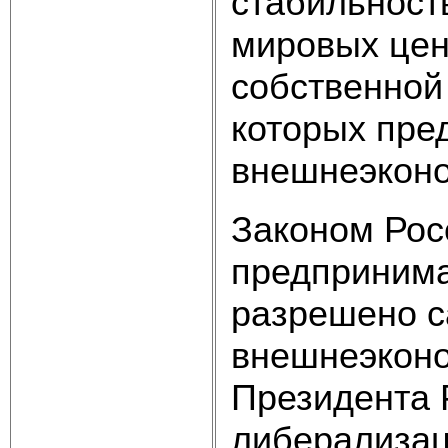
стабильност
мировых цен
собственной
которых пре
внешнеэконо
Законом Рос
предпринима
разрешено с
внешнеэконо
Президента 
либерализац