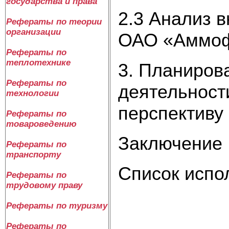
государства и права
2.3 Анализ 
Рефераты по теории
организации
ОАО «Аммо
Рефераты по
теплотехнике
3. Планиров
Рефераты по
деятельнос
технологии
перспективу
Рефераты по
товароведению
Заключение
Рефераты по
транспорту
Список испо
Рефераты по
трудовому праву
Рефераты по туризму
Рефераты по