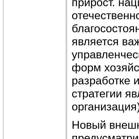
прирост. на
отечественно
благосостоя
является ва
управленчес
форм хозяйс
разработке 
стратегии я
организация)
Новый внеш
предусматри