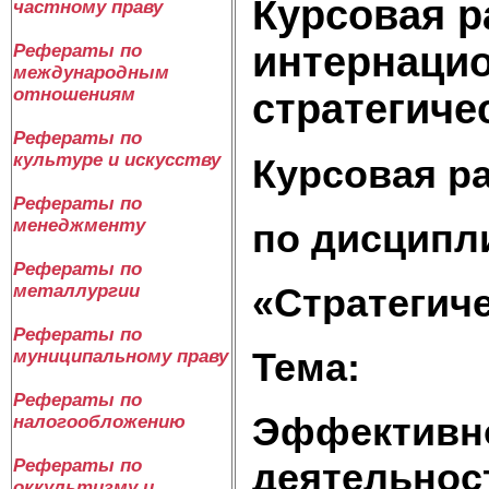
Курсовая р
частному праву
интернаци
Рефераты по
международным
отношениям
стратегиче
Рефераты по
культуре и искусству
Курсовая р
Рефераты по
менеджменту
по дисципл
Рефераты по
«Стратегич
металлургии
Рефераты по
Тема:
муниципальному праву
Рефераты по
Эффективно
налогообложению
деятельнос
Рефераты по
оккультизму и