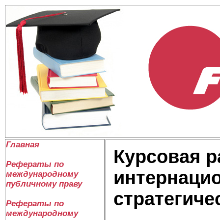
Главная
Курсовая р
Рефераты по
интернаци
международному
публичному праву
стратегиче
Рефераты по
международному