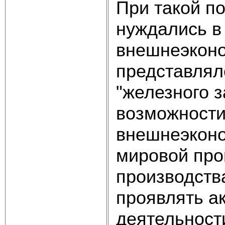
При такой п
нуждались в
внешнеэконо
представлял
"железного 
возможности
внешнеэконо
мировой про
производств
проявлять а
деятельност