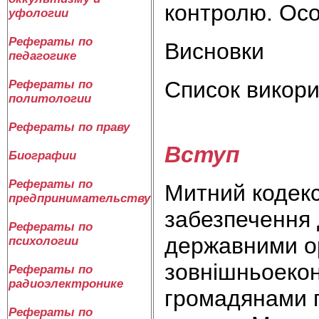
контролю. Осо
уфологии
Рефераты по
Висновки
педагогике
Список викори
Рефераты по
политологии
Рефераты по праву
Вступ
Биографии
Рефераты по
Митний кодекс
предпринимательству
забезпечення
Рефераты по
державними ор
психологии
зовнішньоекон
Рефераты по
радиоэлектронике
громадянами пр
Рефераты по