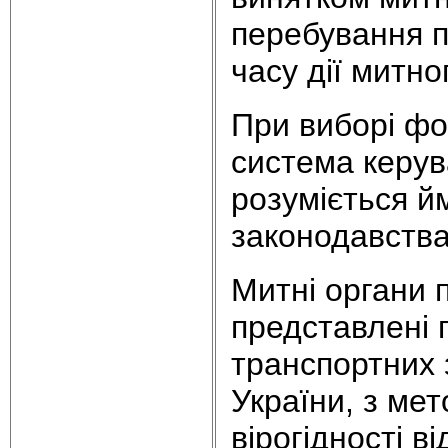
перебування п
часу дії митно
При виборі фо
система керув
розуміється й
законодавства
Митні органи 
представлені 
транспортних 
України, з мет
вірогідності в