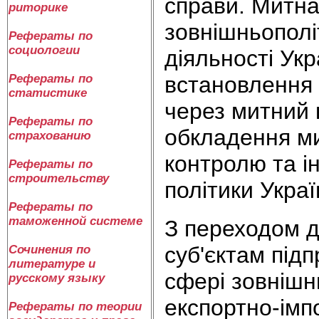
справи. Митна
риторике
зовнішньополі
Рефераты по
социологии
діяльності Ук
встановлення 
Рефераты по
статистике
через митний к
Рефераты по
обкладення м
страхованию
контролю та і
Рефераты по
строительству
політики Украї
Рефераты по
таможенной системе
З переходом д
суб'єктам під
Сочинения по
литературе и
сфері зовнішнь
русскому языку
експортно-імп
Рефераты по теории