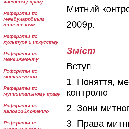
частному праву
Митний контро
Рефераты по
международным
2009р.
отношениям
Рефераты по
культуре и искусству
Зміст
Рефераты по
менеджменту
Вступ
Рефераты по
металлургии
1. Поняття, м
Рефераты по
контролю
муниципальному праву
2. Зони митно
Рефераты по
налогообложению
3. Права митн
Рефераты по
оккультизму и