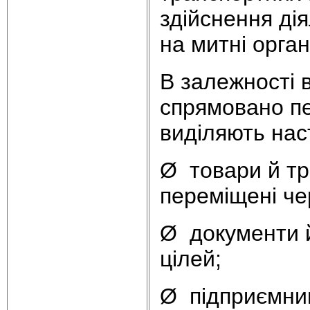
здійснення ді
на митні орган
В залежності 
спрямовано пе
виділяють нас
Ø товари й тр
переміщені че
Ø документи й
цілей;
Ø підприємниц