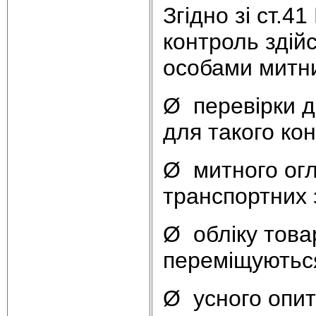
Згідно зі ст.4
контроль здій
особами митни
Ø перевірки д
для такого ко
Ø митного огл
транспортних 
Ø обліку товар
переміщуються
Ø усного опит