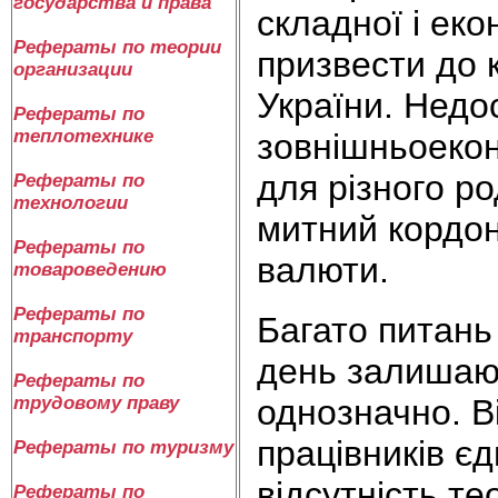
государства и права
складної і еко
Рефераты по теории
призвести до 
организации
України. Недо
Рефераты по
теплотехнике
зовнішньоекон
для різного р
Рефераты по
технологии
митний кордон 
Рефераты по
валюти.
товароведению
Рефераты по
Багато питань
транспорту
день залишаю
Рефераты по
однозначно. В
трудовому праву
працівників є
Рефераты по туризму
відсутність т
Рефераты по