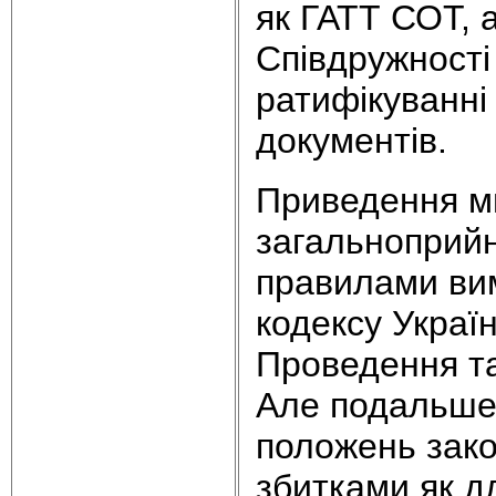
як ГАТТ СОТ, 
Співдружності
ратифікуванні 
документів.
Приведення ми
загальноприйн
правилами вим
кодексу Україн
Проведення та
Але подальше 
положень зак
збитками як дл