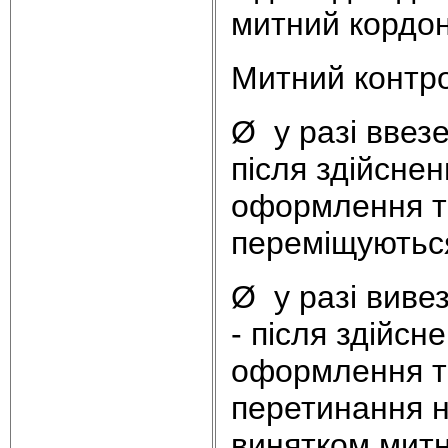
митний кордон 
Митний контро
Ø у разі ввез
після здійсне
оформлення то
переміщуються
Ø у разі вивез
- після здійсн
оформлення то
перетинання н
винятком митн