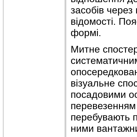
засобів через 
відомості.
Поя
формі.
Митне спостер
систематичним
опосередкован
візуальне сп
посадовими ос
перевезенням 
перебувають п
ними вантажни