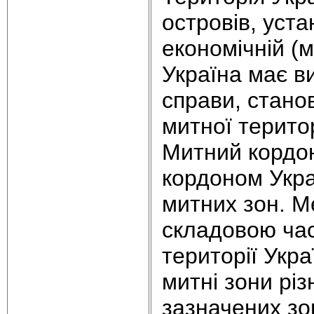
островів, уст
економічній (м
Україна має в
справи, стано
митної терито
Митний кордон
кордоном Укра
митних зон. М
складовою час
території Укр
митні зони різ
зазначених з