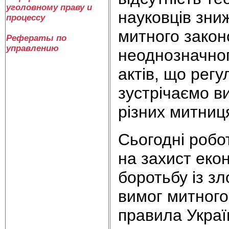
уголовному праву и
науковців зни
процессу
митного закон
Рефераты по
управлению
неоднозначно
актів, що рег
зустрічаємо ви
різних митниц
Сьогодні робо
на захист еко
боротьбу із зл
вимог митного
правила Украї