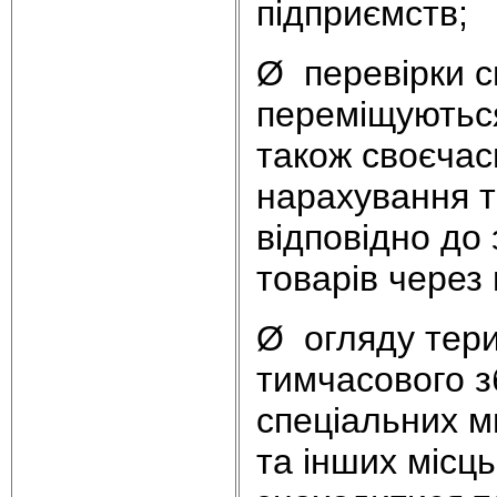
підприємств;
Ø перевірки си
переміщуються
також своєчасн
нарахування та
відповідно до
товарів через
Ø огляду тери
тимчасового зб
спеціальних ми
та інших місц