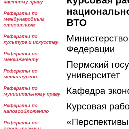
частному праву
национально
Рефераты по
международным
ВТО
отношениям
Министерство 
Рефераты по
культуре и искусству
Федерации
Рефераты по
менеджменту
Пермский гос
Рефераты по
университет
металлургии
Кафедра экон
Рефераты по
муниципальному праву
Курсовая рабо
Рефераты по
налогообложению
«Перспективы
Рефераты по
оккультизму и