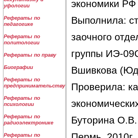
экономики РФ 
уфологии
Выполнила: с
Рефераты по
педагогике
заочного отде
Рефераты по
политологии
группы ИЭ-09
Рефераты по праву
Биографии
Вшивкова (Юд
Рефераты по
Проверила: к
предпринимательству
Рефераты по
экономических
психологии
Рефераты по
Буторина О.В.
радиоэлектронике
Пермь, 2010г.
Рефераты по