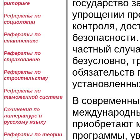
государство 
риторике
упрощении пр
Рефераты по
социологии
контроля, дос
Рефераты по
безопасности.
статистике
частный случа
Рефераты по
безусловно, т
страхованию
обязательств
Рефераты по
строительству
установленных
Рефераты по
таможенной системе
В современных
международны
Сочинения по
литературе и
приобретают 
русскому языку
программы, у
Рефераты по теории