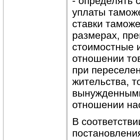
- определять 
уплаты тамож
ставки тамож
размерах, пр
стоимостные 
отношении то
при переселен
жительства, т
вынужденными
отношении на
В соответстви
постановлени