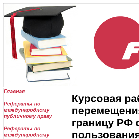
Главная
Курсовая ра
Рефераты по
перемещени
международному
публичному праву
границу РФ 
Рефераты по
пользовани
международному