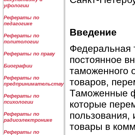
уфологии
Рефераты по
педагогике
Введение
Рефераты по
политологии
Федеральная 
Рефераты по праву
постоянное в
Биографии
таможенного 
Рефераты по
товаров, пер
предпринимательству
Таможенные ф
Рефераты по
которые пере
психологии
пользования, 
Рефераты по
радиоэлектронике
товары в комм
Рефераты по