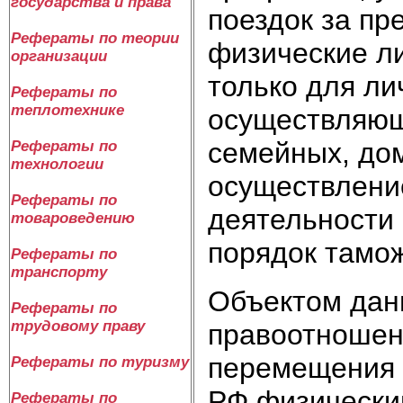
государства и права
поездок за пр
Рефераты по теории
физические л
организации
только для ли
Рефераты по
теплотехнике
осуществляющ
семейных, дом
Рефераты по
технологии
осуществлени
Рефераты по
деятельности
товароведению
порядок тамо
Рефераты по
транспорту
Объектом дан
Рефераты по
трудовому праву
правоотношен
перемещения 
Рефераты по туризму
РФ физически
Рефераты по