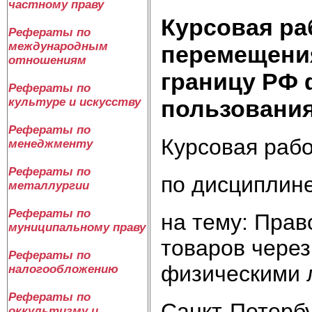
частному праву
Курсовая ра
Рефераты по
международным
перемещени
отношениям
границу РФ 
Рефераты по
пользовани
культуре и искусству
Рефераты по
Курсовая раб
менеджменту
Рефераты по
по дисциплин
металлургии
Рефераты по
на тему: Пра
муниципальному праву
товаров чере
Рефераты по
физическими 
налогообложению
Рефераты по
Санкт-Петерб
оккультизму и