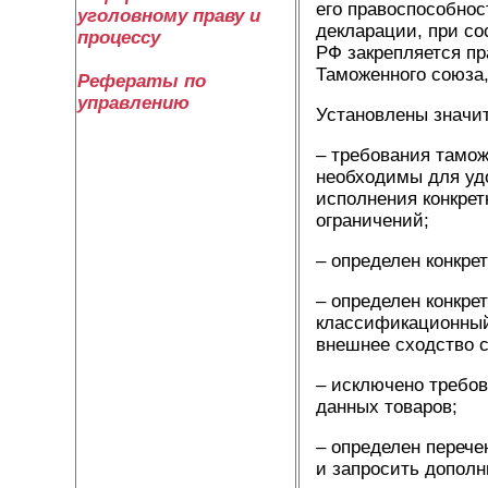
его правоспособнос
уголовному праву и
декларации, при со
процессу
РФ закрепляется пр
Таможенного союза,
Рефераты по
управлению
Установлены значи
– требования тамож
необходимы для удо
исполнения конкрет
ограничений;
– определен конкре
– определен конкре
классификационный
внешнее сходство 
– исключено требо
данных товаров;
– определен перече
и запросить дополн