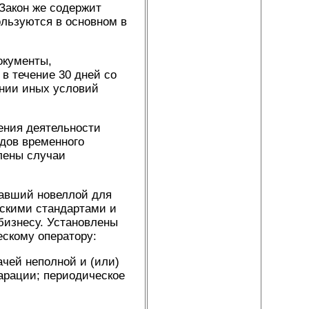
Закон же содержит
льзуются в основном в
окументы,
в течение 30 дней со
ении иных условий
ения деятельности
дов временного
лены случаи
тавший новеллой для
йскими стандартами и
бизнесу. Установлены
скому оператору:
ачей неполной и (или)
арации; периодическое