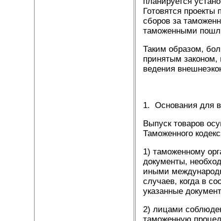
планируется устан
Готовятся проекты
сборов за таможен
таможенными пошл
Таким образом, бо
принятым законом, 
ведения внешнеэкон
1. Основания для в
Выпуск товаров осу
Таможенного кодек
1) таможенному орг
документы, необход
иными международн
случаев, когда в с
указанные документ
2) лицами соблюде
таможенную процеду