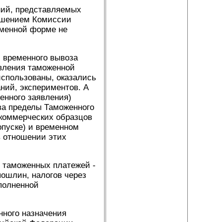
ний, представляемых
решением Комиссии
ьменной форме не
и временного вывоза
явления таможенной
использованы, оказались
ний, экспериментов. А
енного заявления)
за пределы Таможенного
 коммерческих образцов
опуске) и временном
в отношении этих
ы таможенных платежей -
пошлин, налогов через
полненной
нного назначения