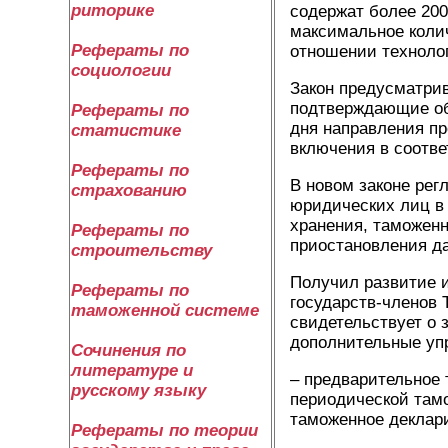
риторике
содержат более 200
максимальное коли
Рефераты по
отношении техноло
социологии
Закон предусматрив
подтверждающие об
Рефераты по
дня направления п
статистике
включения в соотв
Рефераты по
В новом законе рег
страхованию
юридических лиц в 
хранения, таможенн
Рефераты по
приостановления да
строительству
Получил развитие и
Рефераты по
государств-членов 
таможенной системе
свидетельствует о 
дополнительные уп
Сочинения по
литературе и
– предварительное 
русскому языку
периодической там
таможенное деклар
Рефераты по теории