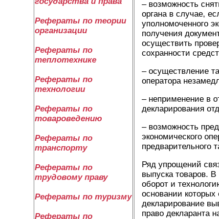
государства и права
– возможность снят
органа в случае, е
Рефераты по теории
уполномоченного эк
организации
получения документ
осуществить провер
Рефераты по
сохранности средс
теплотехнике
– осуществление т
Рефераты по
оператора незамедл
технологии
– неприменение в о
декларирования отд
Рефераты по
товароведению
– возможность пре
экономического опе
Рефераты по
предварительного т
транспорту
Ряд упрощений связ
Рефераты по
выпуска товаров. В
трудовому праву
оборот и технологи
основании которых 
Рефераты по туризму
декларирование вы
право декларанта н
Рефераты по