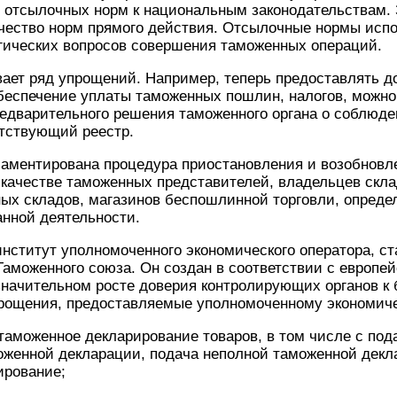
 отсылочных норм к национальным законодательствам. 
чество норм прямого действия. Отсылочные нормы испо
гических вопросов совершения таможенных операций.
ает ряд упрощений. Например, теперь предоставлять д
еспечение уплаты таможенных пошлин, налогов, можно 
редварительного решения таможенного органа о соблюд
етствующий реестр.
ламентирована процедура приостановления и возобновл
качестве таможенных представителей, владельцев скла
ых складов, магазинов беспошлинной торговли, опреде
нной деятельности.
нститут уполномоченного экономического оператора, с
Таможенного союза. Он создан в соответствии с европе
значительном росте доверия контролирующих органов к 
рощения, предоставляемые уполномоченному экономиче
таможенное декларирование товаров, в том числе с под
оженной декларации, подача неполной таможенной декл
ирование;