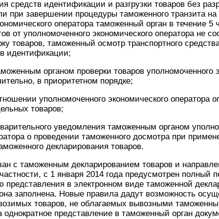
ия средств идентификации и разгрузки товаров без ра
сли при завершении процедуры таможенного транзита на
ономического оператора таможенный орган в течение 5 
ов от уполномоченного экономического оператора не с
ку товаров, таможенный осмотр транспортного средства
тв идентификации;
аможенным органом проверки товаров уполномоченного 
ительно, в приоритетном порядке;
тношении уполномоченного экономического оператора о
ельных товаров;
дварительного уведомления таможенным органом уполн
ратора о проведении таможенного досмотра при примен
аможенного декларирования товаров.
ан с таможенным декларированием товаров и направлен
 частности, с 1 января 2014 года предусмотрен полный
ю представления в электронном виде таможенной декла
она заполнена. Новые правила дадут возможность осущ
возимых товаров, не облагаемых вывозными таможенны
а однократное представление в таможенный орган доку