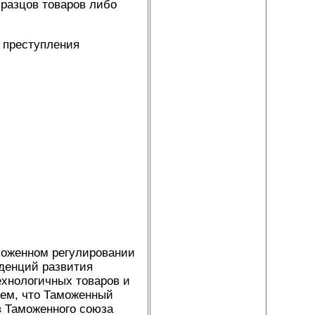
бразцов товаров либо
 преступления
аможенном регулировании
нденций развития
ехнологичных товаров и
тем, что Таможенный
в Таможенного союза