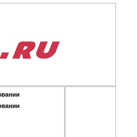
овании
овании