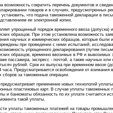
а возможность сократить перечень документов и сведе
кларировании товаров и в случаях, предусмотренных 
 установить, что подача таможенной декларации в пис
дставлением ее электронной копии.
еляет упрощенный порядок временного ввоза (допуска) 
еских образцов. При этом установлена возможность за
ения научных и коммерческих образцов, которые были 
вреждены при проведении с ними испытаний, исследова
возможность упрощенного декларирования (путем письм
еских образцов, временно ввозимых в РФ и вывозимых 
аже пассажира, экспресс - почтой, а также научных или
тысяч рублей. Срок их выпуска при временном ввозе (д
4 часа. Предусматривается освобождение от взимания 
х сборов за таможенные операции.
а предусматривает применение новых технологий уплат
онных пластиковых карт. В случае уплаты таможенных 
ы и банкоматы обязанность по их уплате считается ис
момента такой уплаты.
асти уплаты таможенных платежей на товары промышле