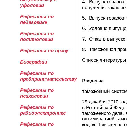
4. Выпуск товаров 
уфологии
получения заключе
Рефераты по
5. Выпуск товаров
педагогике
6. Условно выпуще
Рефераты по
7. Отказ в выпуске
политологии
8. Таможенная проц
Рефераты по праву
Список литературы
Биографии
Рефераты по
предпринимательству
Введение
Рефераты по
таможенный систем
психологии
29 декабря 2010 го
Рефераты по
в Российской Феде
радиоэлектронике
таможенного дела, 
оптимизацией тамо
Рефераты по
кодекс Таможенног