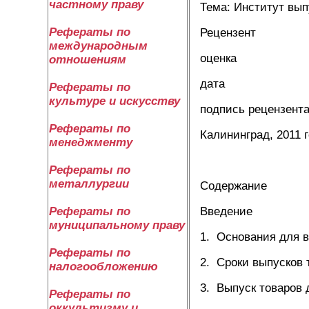
частному праву
Тема: Институт вып
Рефераты по
Рецензент
международным
оценка
отношениям
дата
Рефераты по
культуре и искусству
подпись рецензент
Рефераты по
Калининград, 2011 
менеджменту
Рефераты по
металлургии
Содержание
Введение
Рефераты по
муниципальному праву
1. Основания для в
Рефераты по
2. Сроки выпусков 
налогообложению
3. Выпуск товаров
Рефераты по
оккультизму и