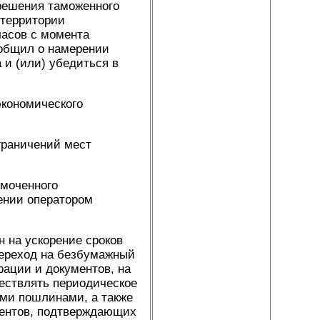
зрешения таможенного
 территории
часов с момента
ообщил о намерении
 и (или) убедиться в
экономического
граничений мест
омоченного
ении оператором
 на ускорение сроков
 переход на безбумажный
рации и документов, на
ествлять периодическое
ми пошлинами, а также
ментов, подтверждающих