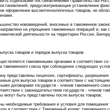
овить отдельными постановлениями Правительства Рос
 постановлений, предусматривающие установление фикс
ное оформление высокотехнологичных товаров, не обла
инами.
льшинство нововведений, вносимых в таможенное закон
направлено на упрощение таможенных операций и, как с
омической деятельности на территории России, Белору
ыпуска товаров и порядок выпуска товаров
ществляется таможенными органами в соответствии со 
са таможенного союза при соблюдении следующих усло
ану представлены лицензии, сертификаты, разрешения 
имые для выпуска товаров в соответствии с настоящим
ыми договорами государств - членов таможенного союз
оответствии с законодательством государств - членов та
ы могут быть представлены после выпуска товаров;
ны необходимые требования и условия для помещения 
ру в соответствии с Таможенный кодекс таможенного с