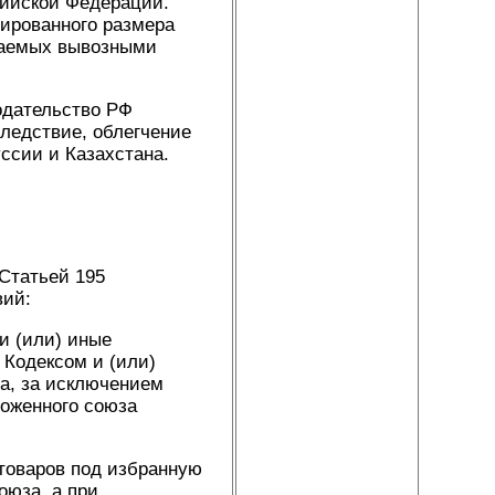
сийской Федерации.
ированного размера
гаемых вывозными
одательство РФ
ледствие, облегчение
ссии и Казахстана.
Статьей 195
вий:
и (или) иные
 Кодексом и (или)
а, за исключением
моженного союза
товаров под избранную
оюза, а при