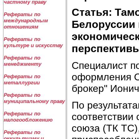
частному праву
Статья: Там
Рефераты по
международным
Белоруссии 
отношениям
экономическ
Рефераты по
перспектив
культуре и искусству
Рефераты по
Специалист п
менеджменту
оформления 
Рефераты по
металлургии
брокер" Иони
Рефераты по
муниципальному праву
По результата
Рефераты по
соответствии
налогообложению
союза (ТК ТС)
Рефераты по
оккультизму и