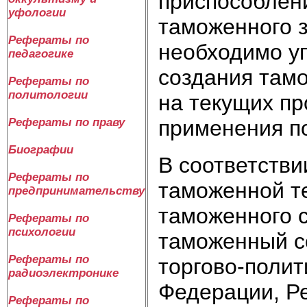
приспособлен
уфологии
таможенного з
Рефераты по
необходимо уп
педагогике
создания тамо
Рефераты по
политологии
на текущих пр
применения п
Рефераты по праву
Биографии
В соответстви
Рефераты по
таможенной т
предпринимательству
таможенного с
Рефераты по
психологии
таможенный с
Рефераты по
торгово-полит
радиоэлектронике
Федерации, Р
Рефераты по