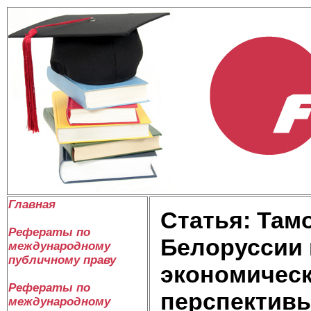
Главная
Статья: Там
Рефераты по
Белоруссии 
международному
публичному праву
экономическ
Рефераты по
перспектив
международному