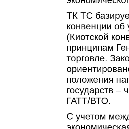
ТК ТС базиру
конвенции об
(Киотской кон
принципам Ге
торговле. Зак
ориентировано
положения на
государств – 
ГАТТ/ВТО.
С учетом меж
экономическа