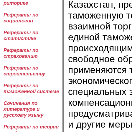
Казахстан, п
риторике
таможенную те
Рефераты по
социологии
взаимной тор
Рефераты по
единой таможе
статистике
происходящим
Рефераты по
страхованию
свободное обр
применяются 
Рефераты по
строительству
экономическог
Рефераты по
специальных 
таможенной системе
компенсацион
Сочинения по
литературе и
предусматрив
русскому языку
и другие меры
Рефераты по теории