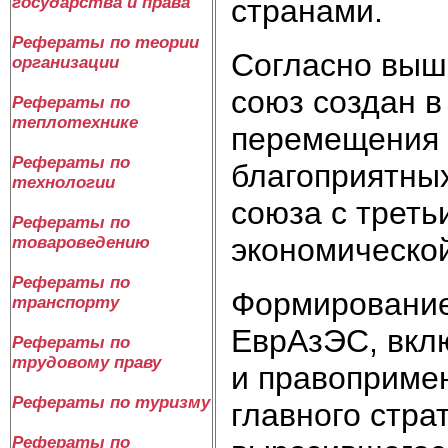
странами.
государства и права
Рефераты по теории
Согласно выш
организации
союз создан в
Рефераты по
теплотехнике
перемещения 
Рефераты по
благоприятны
технологии
союза с треть
Рефераты по
экономической
товароведению
Рефераты по
Формирование
транспорту
ЕврАзЭС, вкл
Рефераты по
трудовому праву
и правопримен
Рефераты по туризму
главного стра
Рефераты по