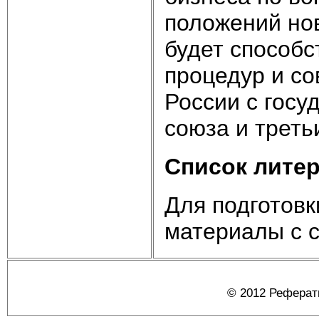
положений но
будет способ
процедур и с
России с госу
союза и треть
Список лите
Для подготов
материалы с са
© 2012 Реферат