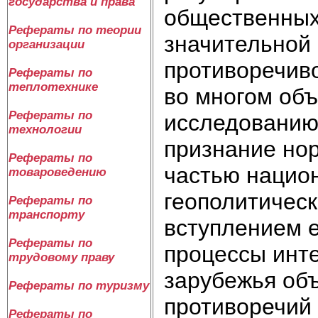
государства и права
общественных
Рефераты по теории
значительной 
организации
противоречив
Рефераты по
теплотехнике
во многом об
Рефераты по
исследованию
технологии
признание но
Рефераты по
частью нацио
товароведению
геополитическ
Рефераты по
транспорту
вступлением 
Рефераты по
процессы инт
трудовому праву
зарубежья об
Рефераты по туризму
противоречий
Рефераты по