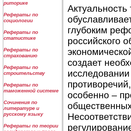
риторике
Актуальность
Рефераты по
обуславливае
социологии
глубоким реф
Рефераты по
статистике
российского о
экономической
Рефераты по
страхованию
создает необх
Рефераты по
исследовании
строительству
противоречий,
Рефераты по
таможенной системе
особенно – пр
Сочинения по
общественных
литературе и
Несоответств
русскому языку
регулировани
Рефераты по теории