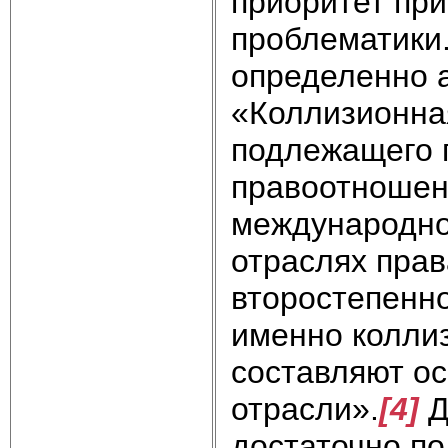
приоритет пр
проблематики.
определенно а
«Коллизионна
подлежащего 
правоотношени
международног
отраслях прав
второстепенно
именно колли
составляют о
отрасли».
[4]
Д
достаточно по