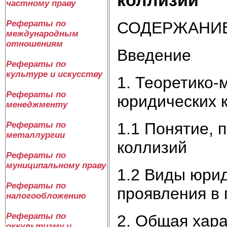
частному праву
СОДЕРЖАНИ
Рефераты по
международным
отношениям
Введение
Рефераты по
культуре и искусству
1. Теоретико-
Рефераты по
юридических к
менеджменту
1.1 Понятие, 
Рефераты по
металлургии
коллизий
Рефераты по
муниципальному праву
1.2 Виды юри
Рефераты по
проявления в
налогообложению
Рефераты по
2. Общая хар
оккультизму и