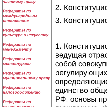
частному праву
2. Конституци
Рефераты по
международным
3. Конституци
отношениям
Рефераты по
культуре и искусству
1.
Конституцио
Рефераты по
менеджменту
ведущая отра
Рефераты по
собой совокуп
металлургии
регулирующих
Рефераты по
муниципальному праву
определяющие
Рефераты по
единство обще
налогообложению
РФ, основы пр
Рефераты по
оккультизму и