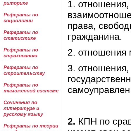
1. отношения
риторике
взаимоотношен
Рефераты по
социологии
права, свобод
Рефераты по
гражданина.
статистике
2. отношения 
Рефераты по
страхованию
3. отношения,
Рефераты по
строительству
государственн
Рефераты по
самоуправлен
таможенной системе
Сочинения по
литературе и
русскому языку
2.
КПН по сра
Рефераты по теории