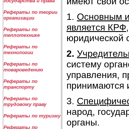
имеют свои ос
государства и права
Рефераты по теории
1.
Основным и
организации
является КРФ
Рефераты по
теплотехнике
юридической с
Рефераты по
2.
Учредитель
технологии
систему орган
Рефераты по
товароведению
управления, п
Рефераты по
принимаются и
транспорту
3.
Специфичес
Рефераты по
трудовому праву
народ, госуда
Рефераты по туризму
органы.
Рефераты по