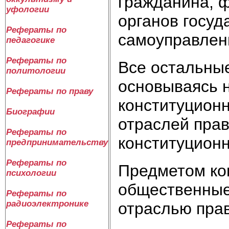
гражданина, ф
уфологии
органов госуд
Рефераты по
самоуправлен
педагогике
Рефераты по
Все остальные
политологии
основываясь 
Рефераты по праву
конституционн
Биографии
отраслей прав
Рефераты по
конституционн
предпринимательству
Рефераты по
Предметом ко
психологии
общественные
Рефераты по
радиоэлектронике
отраслью прав
Рефераты по