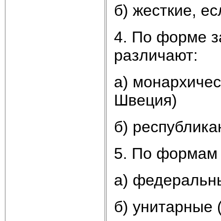
б) жесткие, е
4. По форме з
различают:
а) монархичес
Швеция)
б) республика
5. По формам 
а) федеральн
б) унитарные 