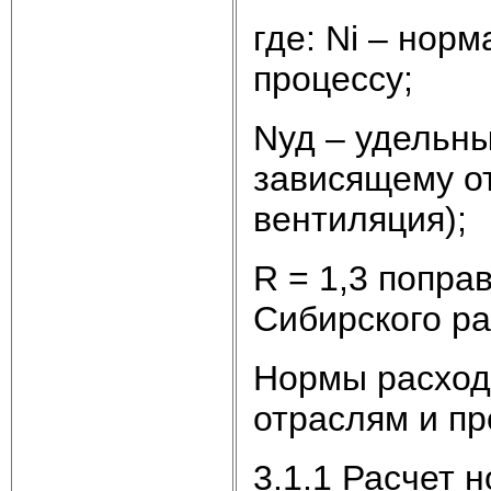
где: Ni – норм
процессу;
Nуд – удельны
зависящему от
вентиляция);
R = 1,3 попра
Сибирского ра
Нормы расход
отраслям и п
3.1.1 Расчет 