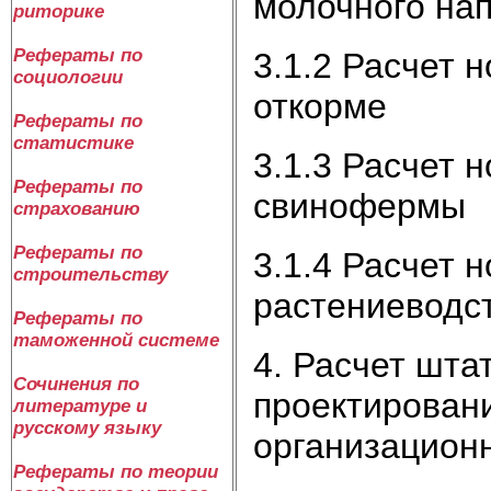
молочного на
риторике
Рефераты по
3.1.2 Расчет 
социологии
откорме
Рефераты по
статистике
3.1.3 Расчет 
Рефераты по
свинофермы
страхованию
Рефераты по
3.1.4 Расчет 
строительству
растениеводс
Рефераты по
таможенной системе
4. Расчет шта
Сочинения по
проектировани
литературе и
русскому языку
организацион
Рефераты по теории