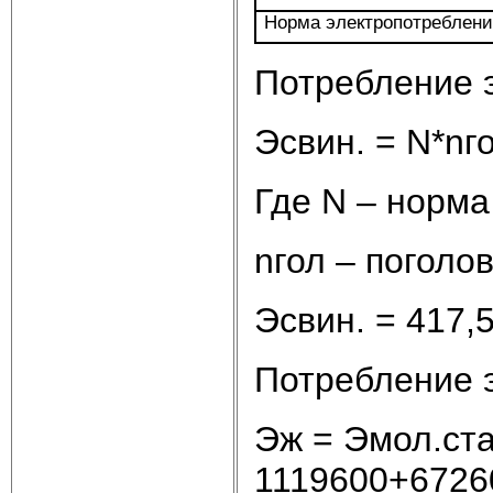
Норма электропотреблен
Потребление 
Эсвин. = N*nг
Где N – норма
nгол – поголо
Эсвин. = 417,
Потребление э
Эж = Эмол.ст
1119600+6726