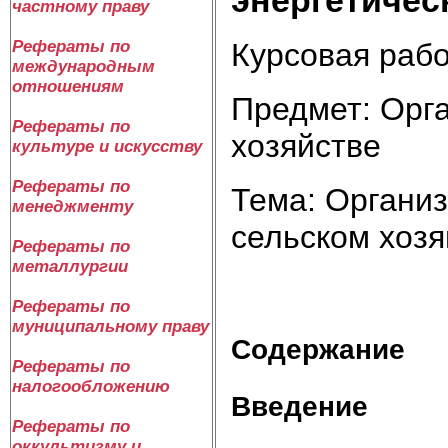
частному праву
Курсовая раб
Рефераты по
международным
отношениям
Предмет: Орга
Рефераты по
хозяйстве
культуре и искусству
Рефераты по
Тема: Организ
менеджменту
сельском хозя
Рефераты по
металлургии
Рефераты по
муниципальному праву
Содержание
Рефераты по
налогообложению
Введение
Рефераты по
оккультизму и