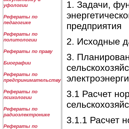
1. Задачи, фу
уфологии
энергетическо
Рефераты по
педагогике
предприятия
Рефераты по
2. Исходные 
политологии
Рефераты по праву
3. Планирова
Биографии
сельскохозяйс
Рефераты по
электроэнерг
предпринимательству
3.1 Расчет но
Рефераты по
психологии
сельскохозяй
Рефераты по
радиоэлектронике
3.1.1 Расчет 
Рефераты по