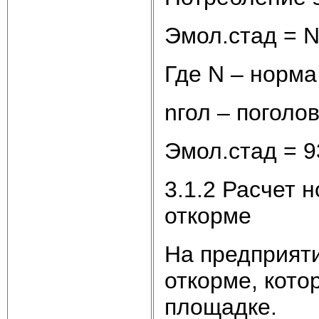
Эмол.стад = N
Где N – норма
nгол – поголо
Эмол.стад = 9
3.1.2 Расчет 
откорме
На предприяти
откорме, кото
площадке.