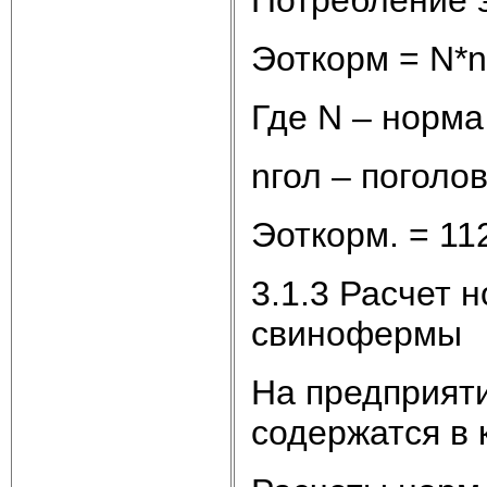
Эоткорм = N*n
Где N – норма
nгол – поголо
Эоткорм. = 11
3.1.3 Расчет 
свинофермы
На предприяти
содержатся в 