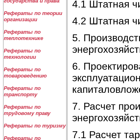
государства и права
4.1 Штатная ч
Рефераты по теории
4.2 Штатная ч
организации
Рефераты по
5. Производст
теплотехнике
энергохозяйст
Рефераты по
технологии
6. Проектиров
Рефераты по
эксплуатацио
товароведению
капиталовлож
Рефераты по
транспорту
7. Расчет про
Рефераты по
трудовому праву
энергохозяйст
Рефераты по туризму
7.1 Расчет та
Рефераты по