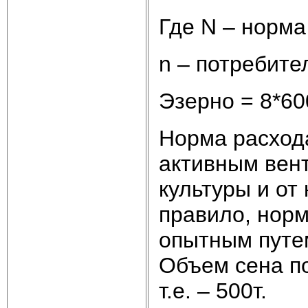
Где N – норма
n – потребите
Эзерно = 8*60
Норма расхода
активным вент
культуры и от
правило, норм
опытным путем.
Объем сена п
т.е. – 500т.