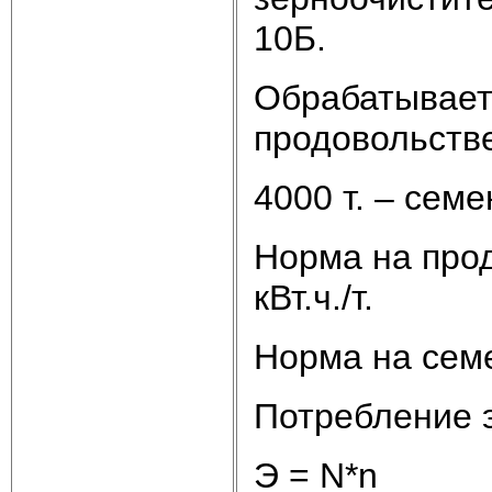
10Б.
Обрабатывается
продовольств
4000 т. – сем
Норма на прод
кВт.ч./т.
Норма на семен
Потребление 
Э = N*n