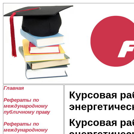
Главная
Курсовая ра
Рефераты по
энергетичес
международному
публичному праву
Курсовая ра
Рефераты по
международному
энергетичес