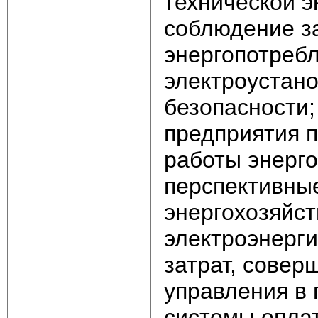
технической э
соблюдение з
энергопотреб
электроустано
безопасности;
предприятия 
работы энерг
перспективные
энергохозяйст
электроэнерг
затрат, совер
управления в
системы оплат