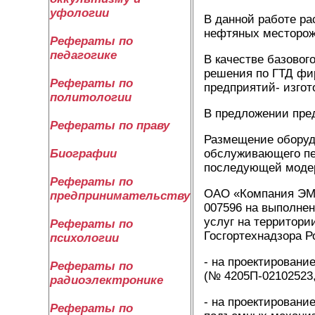
уфологии
В данной работе ра
нефтяных месторожд
Рефераты по
педагогике
В качестве базовог
решения по ГТД фи
Рефераты по
предприятий- изгот
политологии
В предложении пред
Рефераты по праву
Размещение оборудо
Биографии
обслуживающего пе
последующей модер
Рефераты по
ОАО «Компания ЭМК
предпринимательству
007596 на выполнен
услуг на территори
Рефераты по
Госгортехнадзора Р
психологии
- на проектировани
Рефераты по
(№ 4205П-02102523,
радиоэлектронике
- на проектировани
Рефераты по