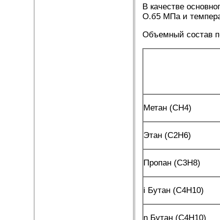
В качестве основно
О.б5 МПа и температ
Объемный состав по
Метан (CH4)
Этан (C2H6)
Пропан (C3H8)
i Бутан (C4H10)
n Бутан (C4H10)