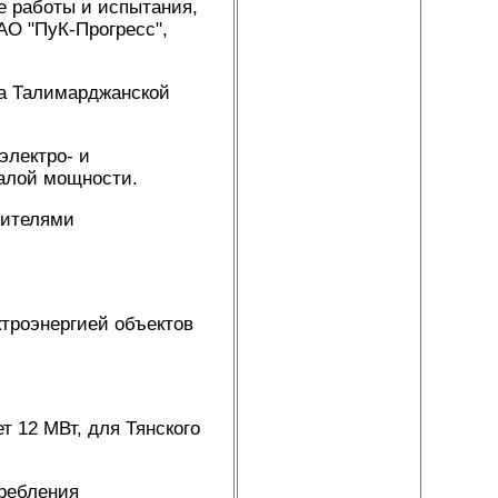
 работы и испытания,
О "ПуК-Прогресс",
на Талимарджанской
электро- и
малой мощности.
дителями
ктроэнергией объектов
т 12 МВт, для Тянского
ребления