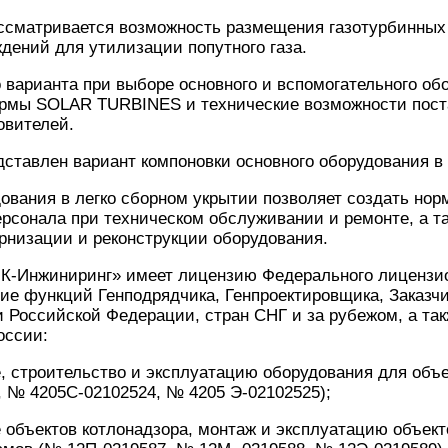
ссматривается возможность размещения газотурбинных 
ений для утилизации попутного газа.
о варианта при выборе основного и вспомогательного о
рмы SOLAR TURBINES и технические возможности пост
овителей.
ставлен вариант компоновки основного оборудования в 
вания в легко сборном укрытии позволяет создать нор
рсонала при техническом обслуживании и ремонте, а т
низации и реконструкции оборудования.
-Инжиниринг» имеет лицензию Федерального лицензио
ие функций Генподрядчика, Генпроектировщика, Заказч
и Российской Федерации, стран СНГ и за рубежом, а та
оссии:
е, строительство и эксплуатацию оборудования для объе
 № 4205С-02102524, № 4205 Э-02102525);
е объектов котлонадзора, монтаж и эксплуатацию объект