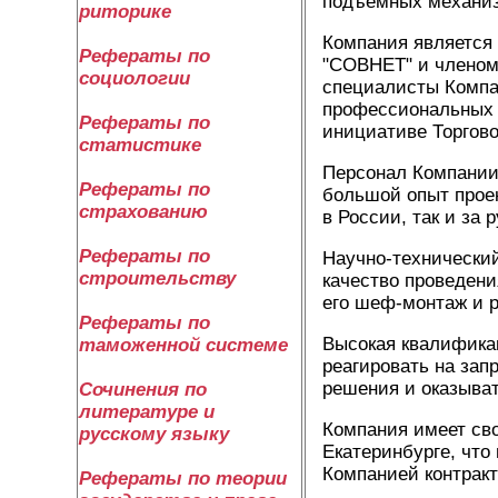
подъемных механиз
риторике
Компания является
Рефераты по
"СОВНЕТ" и членом
социологии
специалисты Компа
профессиональных и
Рефераты по
инициативе Торгов
статистике
Персонал Компании
Рефераты по
большой опыт проек
страхованию
в России, так и за 
Рефераты по
Научно-технический
строительству
качество проведени
его шеф-монтаж и 
Рефераты по
Высокая квалифика
таможенной системе
реагировать на зап
решения и оказыва
Сочинения по
литературе и
Компания имеет сво
русскому языку
Екатеринбурге, что
Компанией контракт
Рефераты по теории