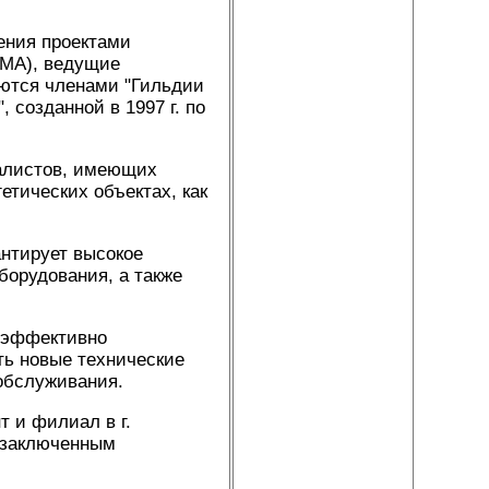
ения проектами
РМА), ведущие
ются членами "Гильдии
 созданной в 1997 г. по
алистов, имеющих
етических объектах, как
нтирует высокое
борудования, а также
и эффективно
ть новые технические
обслуживания.
т и филиал в г.
о заключенным