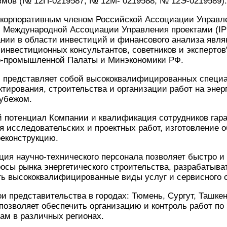
мов (№ 12П-0219587, № 12М- 0219588, № 12Э-0219589).
 корпоративным членом Российской Ассоциации Управл
 Международной Ассоциации Управления проектами (I
нии в области инвестиций и финансового анализа явля
нвестиционных консультантов, советников и экспертов",
о-промышленной Палаты и Минэкономики РФ.
 представляет собой высококвалифицированных специ
тирования, строительства и организации работ на энерг
рубежом.
 потенциал Компании и квалификация сотрудников гара
я исследовательских и проектных работ, изготовление о
реконструкцию.
ция научно-технического персонала позволяет быстро 
росы рынка энергетического строительства, разрабатыва
ть высококвалифицированные виды услуг и сервисного 
и представительства в городах: Тюмень, Сургут, Ташкен
 позволяет обеспечить организацию и контроль работ п
ам в различных регионах.