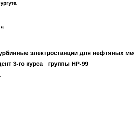
ургуте.
та
отурбинные электростанции для нефтяных м
ент 3-го курса группы НР-99
.