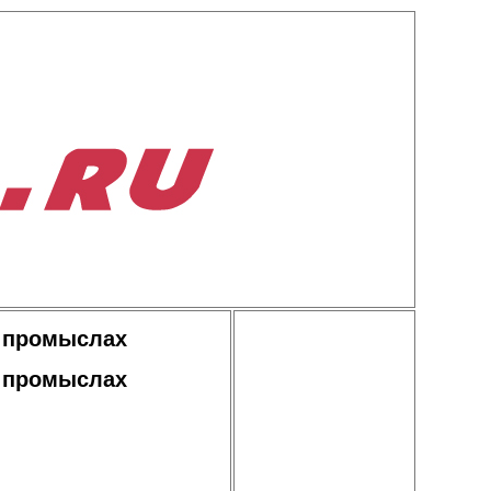
х промыслах
х промыслах