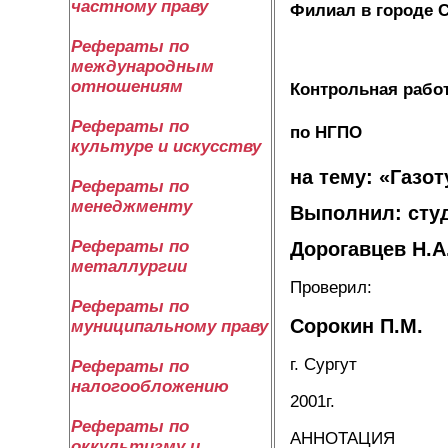
частному праву
Филиал в городе С
Рефераты по
международным
отношениям
Контрольная рабо
Рефераты по
по НГПО
культуре и искусству
на тему: «Газ
Рефераты по
менеджменту
Выполнил: студ
Рефераты по
Дорогавцев Н.А
металлургии
Проверил:
Рефераты по
Сорокин П.М.
муниципальному праву
г. Сургут
Рефераты по
налогообложению
2001г.
Рефераты по
АННОТАЦИЯ
оккультизму и