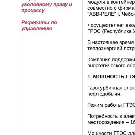
модуля в контейне
уголовному праву и
совместно с фирма
процессу
"АВВ-РЕЛЕ" г. Чебо
Рефераты по
• осуществляет вво
управлению
ГРЭС (Республика У
В настоящее время
теплоэнергией пот
Компания поддержи
энергетического об
1. МОЩНОСТЬ ГТ
Газотурбинная элек
нефтедобычи.
Режим работы ГТЭС
Потребность в элек
месторождения – 16
Мощности ГТЭС для