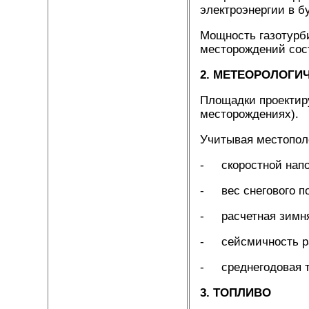
электроэнергии в б
Мощность газотурби
месторождений соста
2. МЕТЕОРОЛОГИ
Площадки проектир
месторождениях).
Учитывая местопол
- скоростной на
- вес снегового
- расчетная зим
- сейсмично
- средн
3. ТОПЛИВО