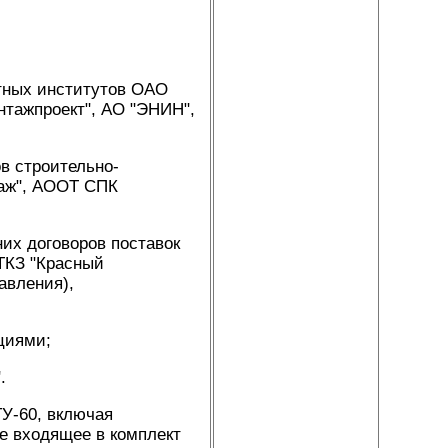
тных институтов ОАО
тажпроект", АО "ЭНИН",
в строительно-
таж", АООТ СПК
них договоров поставок
ТКЗ "Красный
авления),
циями;
.
ТУ-60, включая
е входящее в комплект