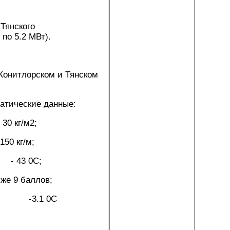
Тянского
по 5.2 МВт).
Конитлорском и Тянском
атические данные:
0 кг/м2;
0 кг/м;
- 43 0С;
 баллов;
3.1 0С