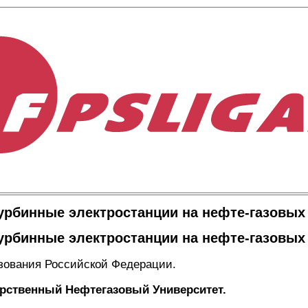
урбинные электростанции на нефте-газовы
урбинные электростанции на нефте-газовы
зования Российской Федерации.
рственный Нефтегазовый Университет.