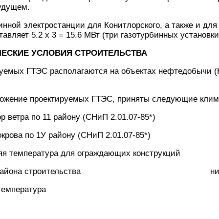
удущем.
нной электростанции для Конитлорского, а также и для 
вляет 5.2 х 3 = 15.6 МВт (три газотурбинных установки 
ЧЕСКИЕ УСЛОВИЯ СТРОИТЕЛЬСТВА
уемых ГТЭС располагаются на объектах нефтедобычи (
ожение проектируемых ГТЭС, приняты следующие клим
пор ветра по 11 району (СНиП 2.01.07-85*) 3
 покрова по 1У району (СНиП 2.01.07-85*) 15
няя температура для ограждающих конструкций 
сть района строительства ниже 9
егодовая температура -