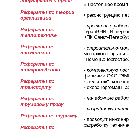
государства и права
В настоящее время
Рефераты по теории
• реконструкцию пе
организации
-
проектные рабо
Рефераты по
"УралВНИПИэнергоп
теплотехнике
КПК Санкт-Петербур
Рефераты по
-
строительно-мо
технологии
монтажных организ
"Тюменьэнергостро
Рефераты по
товароведению
-
комплектную пос
фирмами ОАО "ЭМК"
Рефераты по
котельщик" (котель
транспорту
Чеховэнергомаш (ар
-
наладочные раб
Рефераты по
трудовому праву
-
разработку систе
Рефераты по туризму
• проводит инжинир
разработку техниче
Рефераты по