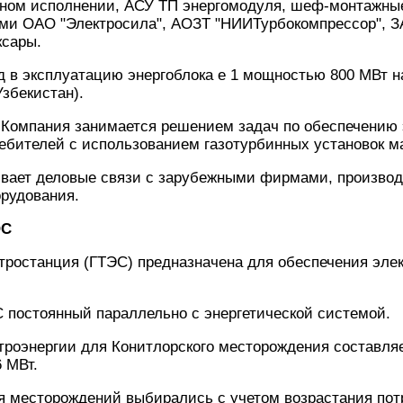
рном исполнении, АСУ ТП энергомодуля, шеф-монтажные
ми ОАО "Электросила", АОЗТ "НИИТурбокомпрессор", ЗА
ксары.
д в эксплуатацию энергоблока е 1 мощностью 800 МВт 
збекистан).
 Компания занимается решением задач по обеспечению 
ребителей с использованием газотурбинных установок 
вает деловые связи с зарубежными фирмами, произво
орудования.
ЭС
тростанция (ГТЭС) предназначена для обеспечения эле
 постоянный параллельно с энергетической системой.
троэнергии для Конитлорского месторождения составляе
 МВт.
 месторождений выбирались с учетом возрастания пот