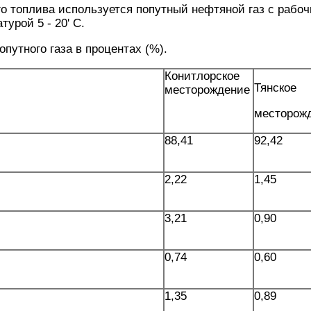
го топлива используется попутный нефтяной газ с рабо
урой 5 - 20' С.
путного газа в процентах (%).
Конитлорское
Тянское
месторождение
месторож
88,41
92,42
2,22
1,45
3,21
0,90
0,74
0,60
1,35
0,89