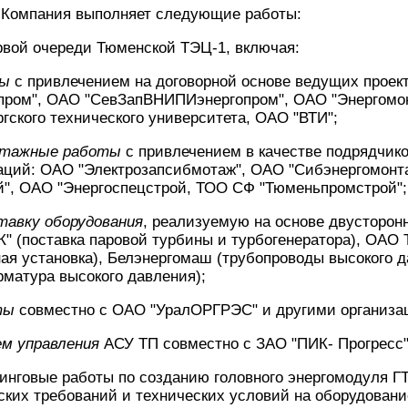
 Компания выполняет следующие работы:
рвой очереди Тюменской ТЭЦ-1, включая:
ты
с привлечением на договорной основе ведущих проек
ром", ОАО "СевЗапВНИПИэнергопром", ОАО "Энергомон
гского технического университета, ОАО "ВТИ";
нтажные работы
с привлечением в качестве подрядчико
аций: ОАО "Электрозапсибмотаж", ОАО "Сибэнергомон
й", ОАО "Энергоспецстрой, ТОО СФ "Тюменьпромстрой";
тавку оборудования
, реализуемую на основе двусторон
 (поставка паровой турбины и турбогенератора), ОАО 
ная установка), Белэнергомаш (трубопроводы высокого д
матура высокого давления);
оты
совместно с ОАО "УралОРГРЭС" и другими организа
м управления
АСУ ТП совместно с ЗАО "ПИК- Прогресс"
инговые работы по созданию головного энергомодуля Г
ских требований и технических условий на оборудовани