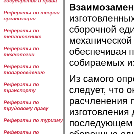
государства и права
Взаимозамен
Рефераты по теории
изготовленных
организации
сборочной ед
Рефераты по
теплотехнике
механической 
Рефераты по
обеспечивая 
технологии
собираемых из
Рефераты по
товароведению
Из самого оп
Рефераты по
следует, что 
транспорту
расчленения п
Рефераты по
трудовому праву
изготовления 
последующем 
Рефераты по туризму
сборочные еди
Рефераты по