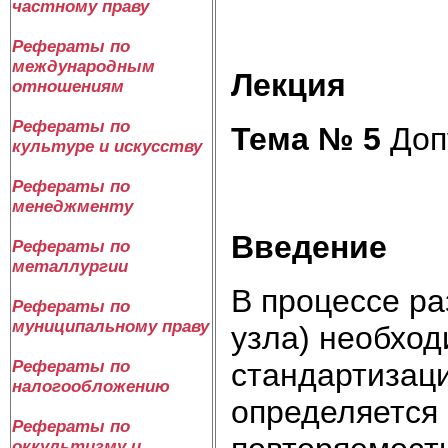
частному праву
Рефераты по
международным
Лекция
отношениям
Рефераты по
Тема № 5
Доп
культуре и искусству
Рефераты по
менеджменту
Введение
Рефераты по
металлургии
В процессе ра
Рефераты по
муниципальному праву
узла) необход
стандартизац
Рефераты по
налогообложению
определяется
Рефераты по
оккультизму и