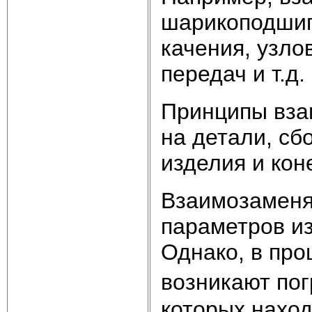
шарикоподшип
качения, узло
передач и т.д.
Принципы вза
на детали, с
изделия и кон
Взаимозаменя
параметров из
Однако, в про
возникают по
которых нахо