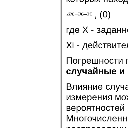
, (0)
где Х - задан
Хi - действит
Погрешности 
случайные и
Влияние случ
измерения мо
вероятностей 
Многочисленн