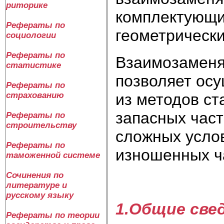
риторике
комплектующих
Рефераты по
геометрическ
социологии
Рефераты по
Взаимозаменяе
статистике
позволяет осу
Рефераты по
из методов ст
страхованию
запасных част
Рефераты по
строительству
сложных услов
Рефераты по
изношенных ч
таможенной системе
Сочинения по
литературе и
русскому языку
1.Общие све
Рефераты по теории