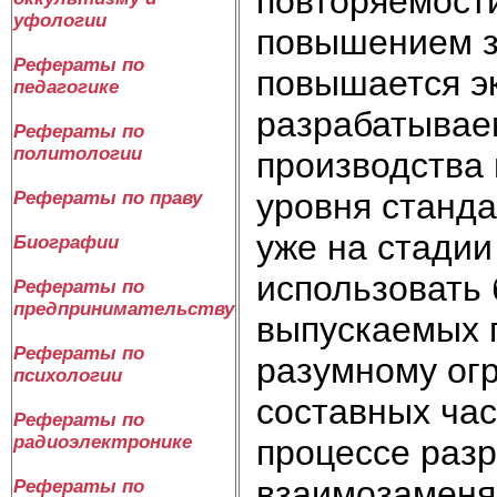
повторяемост
уфологии
повышением з
Рефераты по
повышается э
педагогике
разрабатываем
Рефераты по
политологии
производства 
уровня станд
Рефераты по праву
уже на стадии
Биографии
использовать 
Рефераты по
предпринимательству
выпускаемых 
Рефераты по
разумному ог
психологии
составных час
Рефераты по
радиоэлектронике
процессе разр
взаимозаменя
Рефераты по