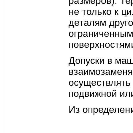
размеров). Те
не только к ц
деталям друг
ограниченным
поверхностям
Допуски в ма
взаимозаменя
осуществлять
подвижной ил
Из определени