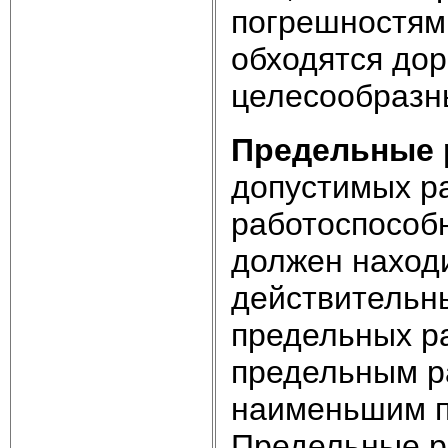
погрешностям
обходятся дор
целесообразн
Предельные 
допустимых ра
работоспособ
должен наход
действительн
предельных р
предельным р
наименьшим п
Предельные р