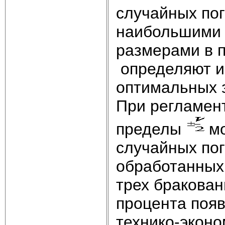
случайных по
наибольшими
размерами в 
определяют из
оптимальных з
При регламен
пределы
мо
случайных пог
обработанных 
трех бракова
процента поя
технико-эконо