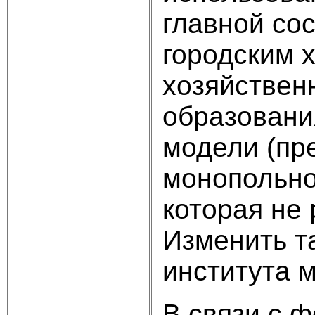
главной со
городским 
хозяйствен
образовани
модели (пр
монопольно
которая не
Изменить т
института 
В связи с 