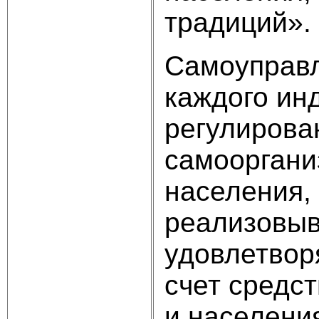
традиций».
Самоуправл
каждого ин
регулирова
самооргани
населения,
реализовыв
удовлетвор
счет средс
и населени