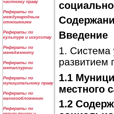
частному праву
социально
Рефераты по
международным
Содержан
отношениям
Введение
Рефераты по
культуре и искусству
Рефераты по
1. Система
менеджменту
развитием 
Рефераты по
металлургии
1.1 Муници
Рефераты по
муниципальному праву
местного 
Рефераты по
налогообложению
1.2 Содер
Рефераты по
оккультизму и