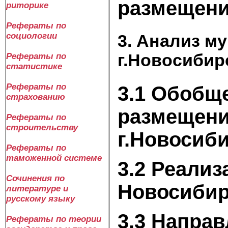
размещени
риторике
Рефераты по
социологии
3. Анализ м
г.Новосибир
Рефераты по
статистике
Рефераты по
3.1 Обобщ
страхованию
размещени
Рефераты по
строительству
г.Новосиб
Рефераты по
таможенной системе
3.2 Реализ
Сочинения по
Новосибир
литературе и
русскому языку
3.3 Напра
Рефераты по теории