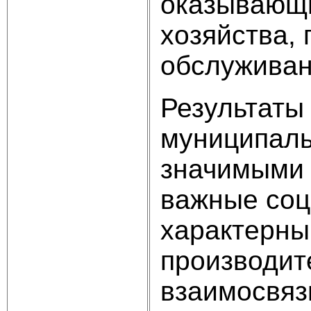
оказывающи
хозяйства, 
обслуживани
Результаты
муниципаль
значимыми 
важные соц
характерны
производит
взаимосвяз