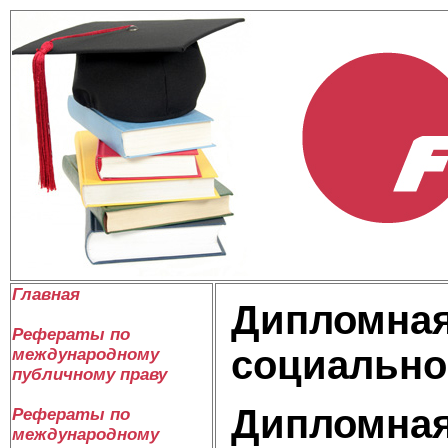
Главная
Дипломная
Рефераты по
социально
международному
публичному праву
Дипломная
Рефераты по
международному