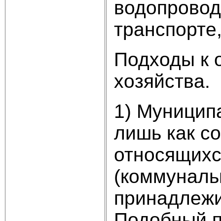
водопровод
транспорте
Подходы к 
хозяйства.
1) Муницип
лишь как с
относящихс
(коммунальн
принадлежит
Подобный п