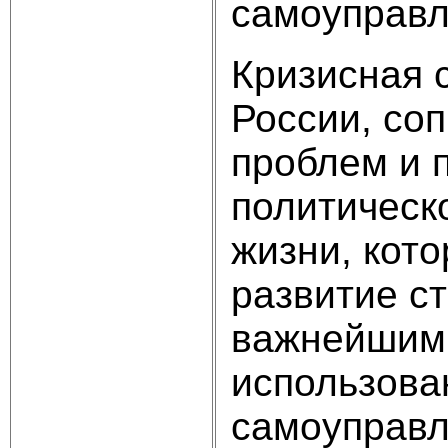
самоуправ
Кризисная 
России, со
проблем и 
политическ
жизни, кот
развитие ст
важнейшим 
использова
самоуправл