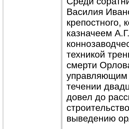
Среди соратни
Василия Иван
крепостного, 
казначеем А.Г
коннозаводчес
техникой трен
смерти Орлова
управляющим Х
течении двадца
довел до рас
строительство
выведению орл