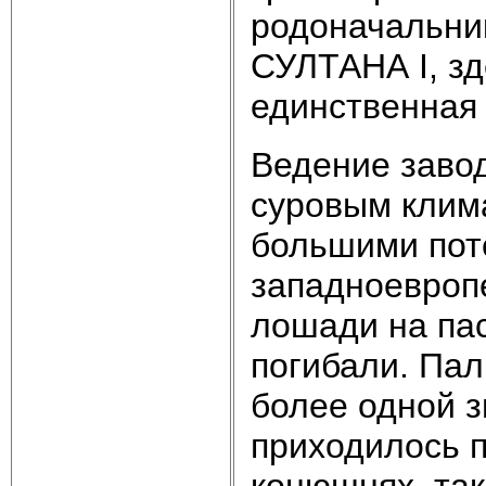
родоначальни
СУЛТАНА I, зд
единственная
Ведение завод
суровым клим
большими пот
западноевроп
лошади на па
погибали. Па
более одной з
приходилось п
конюшнях, так