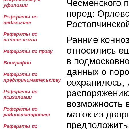
Чесменского п
уфологии
пород: Орловс
Рефераты по
Ростопчинской
педагогике
Рефераты по
Ранние конно
политологии
относились ещ
Рефераты по праву
в подмосковн
Биографии
данных о поро
Рефераты по
сохранилось, 
предпринимательству
распоряжению
Рефераты по
психологии
возможность 
Рефераты по
маток из двор
радиоэлектронике
предположить,
Рефераты по