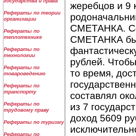
государства и права
жеребцов и 9 
Рефераты по теории
родоначальни
организации
СМЕТАНКА. Се
Рефераты по
СМЕТАНКА был
теплотехнике
фантастическу
Рефераты по
технологии
рублей. Чтобы
Рефераты по
то время, дос
товароведению
государственн
Рефераты по
транспорту
составлял око
Рефераты по
из 7 государс
трудовому праву
доход 5609 р
Рефераты по туризму
исключительн
Рефераты по