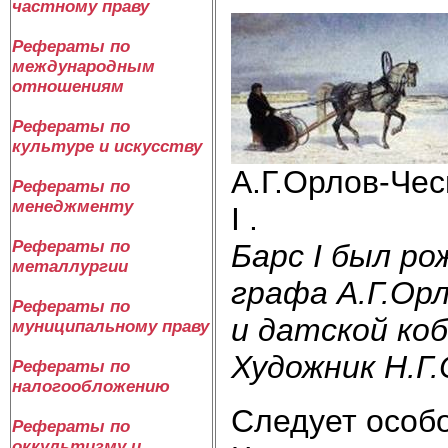
частному праву
Рефераты по
международным
отношениям
Рефераты по
культуре и искусству
А.Г.Орлов-Чес
Рефераты по
менеджменту
I .
Рефераты по
Барс I был ро
металлургии
графа А.Г.Орл
Рефераты по
и датской ко
муниципальному праву
Художник Н.Г.
Рефераты по
налогообложению
Следует особо
Рефераты по
оккультизму и