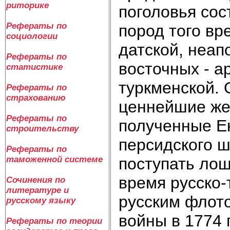
риторике
поголовья со
Рефераты по
пород того вр
социологии
датской, неап
Рефераты по
восточных - а
статистике
туркменской.
Рефераты по
страхованию
ценнейшие же
Рефераты по
полученные Ек
строительству
персидского ш
Рефераты по
поступать ло
таможенной системе
время русско-
Сочинения по
литературе и
русским флот
русскому языку
войны в 1774 
Рефераты по теории