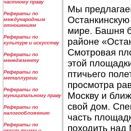
частному праву
Мы предлагае
Рефераты по
Останкинскую 
международным
отношениям
мире. Башня б
Рефераты по
районе «Оста
культуре и искусству
Смотровая пл
Рефераты по
менеджменту
этой площадки
птичьего поле
Рефераты по
металлургии
просмотра рав
Рефераты по
Москву и ближ
муниципальному праву
свой дом. Спе
Рефераты по
налогообложению
часть площад
Рефераты по
походить над 
оккультизму и