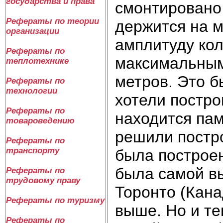
государства и права
смонтировано
Рефераты по теории
держится на 
организации
амплитуду кол
Рефераты по
максимальным
теплотехнике
метров. Это б
Рефераты по
технологии
хотели постро
Рефераты по
находится пам
товароведению
решили постр
Рефераты по
транспорту
была построен
была самой выс
Рефераты по
трудовому праву
Торонто (Кана
Рефераты по туризму
выше. Но и те
Рефераты по