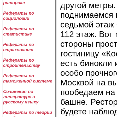
риторике
другой метры.
поднимаемся н
Рефераты по
социологии
седьмой этаж 
Рефераты по
112 этаж. Вот
статистике
стороны прос
Рефераты по
страхованию
гостиницу «Ко
Рефераты по
есть бинокли 
строительству
особо прочног
Рефераты по
Москвой на в
таможенной системе
пообедаем на 
Сочинения по
литературе и
башне. Рестор
русскому языку
будете наблюд
Рефераты по теории