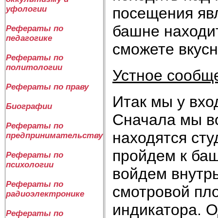
посещения явл
уфологии
башне находит
Рефераты по
педагогике
сможете вкусн
Рефераты по
политологии
Устное сообщ
Рефераты по праву
Итак мы у вхо
Биографии
Сначала мы во
Рефераты по
находятся сту
предпринимательству
пройдем к баш
Рефераты по
психологии
войдем внутрь
Рефераты по
смотровой пло
радиоэлектронике
индикатора. О
Рефераты по