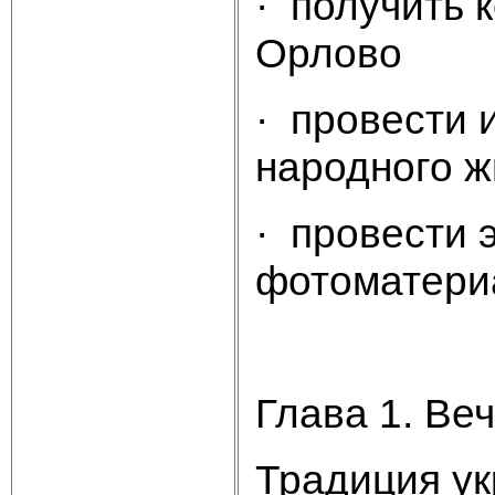
· получить 
Орлово
· провести 
народного ж
· провести 
фотоматериа
Глава 1. Ве
Традиция у