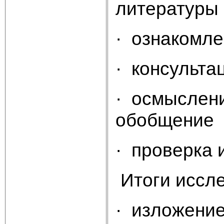
литературы 
· ознакомле
· консульта
· осмыслени
обобщение
· проверка 
Итоги иссл
· изложени