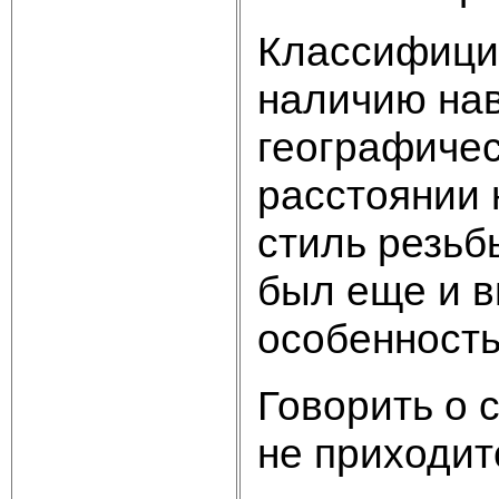
Классифицир
наличию нав
географичес
расстоянии 
стиль резьб
был еще и в
особенност
Говорить о 
не приходит