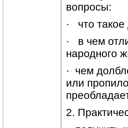
вопросы:
· что такое
· в чем отл
народного 
· чем долбл
или пропило
преобладае
2. Практиче