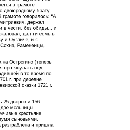
ется в грамоте
го двоюродному брату
 грамоте говорилось: "А
Дмитриевич, держал
 в чести, без обиды... и
ожаловал, дал ти есмь в
у и Оугличе, и с
, Сохна, Раменеицы,
 на Острогино (теперь
ая протянулась под
одившей в то время по
01 г. при деревне
визской сказки 1721 г.
 25 дворов и 156
о две мельницы-
имчивые крестьяне
двумя сыновьями,
а разграблена и пришла