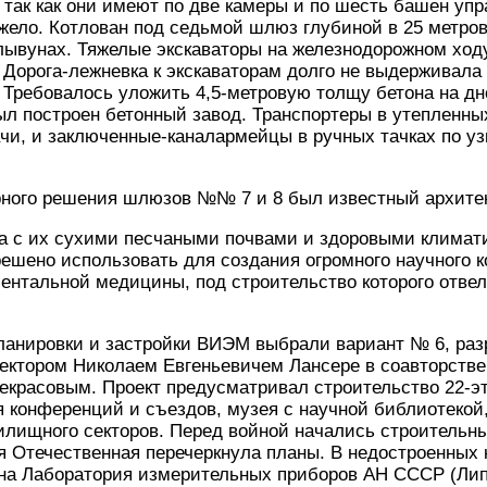
 так как они имеют по две камеры и по шесть башен у
жело. Котлован под седьмой шлюз глубиной в 25 метро
ывунах. Тяжелые экскаваторы на железнодорожном ход
 Дорога-лежневка к экскаваторам долго не выдерживала
 Требовалось уложить 4,5-метровую толщу бетона на д
ыл построен бетонный завод. Транспортеры в утепленны
ачи, и заключенные-каналармейцы в ручных тачках по у
рного решения шлюзов №№ 7 и 8 был известный архитек
а с их сухими песчаными почвами и здоровыми климат
решено использовать для создания огромного научного 
ентальной медицины, под строительство которого отвел
планировки и застройки ВИЭМ выбрали вариант № 6, ра
ктором Николаем Евгеньевичем Лансере в соавторстве
екрасовым. Проект предусматривал строительство 22-э
я конференций и съездов, музея с научной библиотекой,
илищного секторов. Перед войной начались строительны
я Отечественная перечеркнула планы. В недостроенных
на Лаборатория измерительных приборов АН СССР (Липа