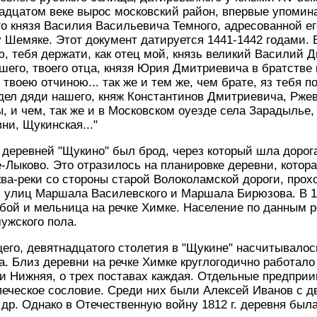
вадцатом веке вырос московский район, впервые упомина
го князя Василия Васильевича Темного, адресованной е
емяке. Этот документ датируется 1441-1442 годами. В
ю, тебя держати, как отец мой, князь великий Василий 
шего, твоего отца, князя Юрия Дмитриевича в братстве и
 твоею отчиною... так же и тем же, чем брате, яз тебя п
удел дяди нашего, княж Константинов Дмитриевича, Ржев
ы, и чем, так же и в Московском оуезде села Зарадылье
ни, Щукинская..."
 деревней "Щукино" был брод, через который шла дорога
е-Лыково. Это отразилось на планировке деревни, котор
ква-реки со стороны старой Волоколамской дороги, прох
 улиц Маршала Василевского и Маршала Бирюзова. В 17
бой и мельница на речке Химке. Население по данным ре
ужского пола.
го, девятнадцатого столетия в "Щукине" насчитывалось
а. Близ деревни на речке Химке круглогодично работал
 и Нижняя, о трех поставах каждая. Отдельные предпри
печеское сословие. Среди них были Алексей Иванов с 
др. Однако в Отечественную войну 1812 г. деревня был