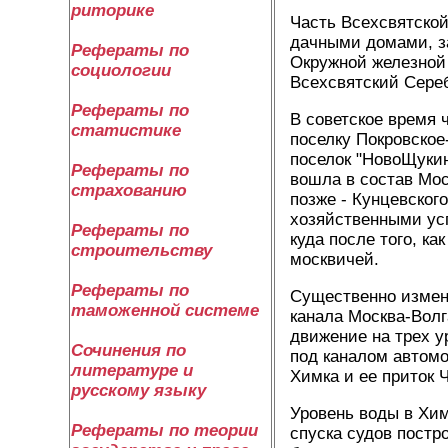
риторике
Часть Всехсвятской
дачными домами, з
Рефераты по
Окружной железной
социологии
Всехсвятский Сере
Рефераты по
В советское время 
статистике
поселку Покровское
поселок "НовоЩукин
Рефераты по
вошла в состав Мос
страхованию
позже - Кунцевског
хозяйственными ус
Рефераты по
куда после того, к
строительству
москвичей.
Рефераты по
Существенно измени
таможенной системе
канала Москва-Волг
движение на трех у
Сочинения по
под каналом автомо
литературе и
Химка и ее приток 
русскому языку
Уровень воды в Хи
Рефераты по теории
спуска судов пост