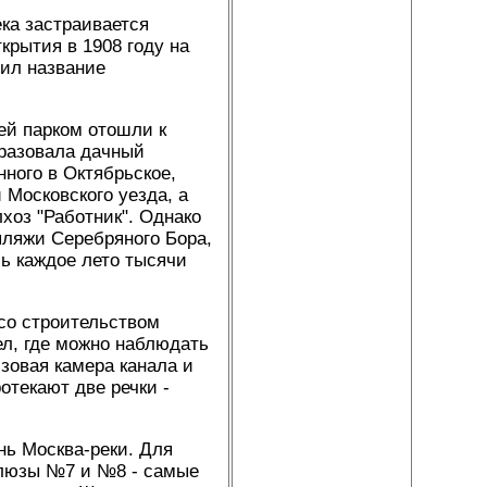
ка застраивается
рытия в 1908 году на
чил название
ей парком отошли к
бразовала дачный
ного в Октябрьское,
 Московского уезда, а
хоз "Работник". Однако
пляжи Серебряного Бора,
сь каждое лето тысячи
со строительством
ел, где можно наблюдать
зовая камера канала и
отекают две речки -
нь Москва-реки. Для
шлюзы №7 и №8 - самые