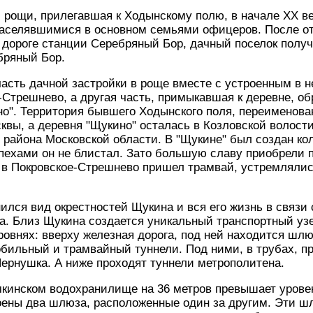
 рощи, прилегавшая к Ходынскому полю, в начале XX ве
аселявшимися в основном семьями офицеров. После отк
 дороге станции Серебряный Бор, дачный поселок полу
бряный Бор.
часть дачной застройки в роще вместе с устроенным в н
-Стрешнево, а другая часть, примыкавшая к деревне, о
о". Территория бывшего Ходынского поля, переименован
квы, а деревня "Щукино" осталась в Козловской волости
о района Московской области. В "Щукине" был создан кол
пехами он не блистал. Зато большую славу приобрели 
ак в Покровское-Стрешнево пришел трамвай, устремляли
лся вид окрестностей Щукина и вся его жизнь в связи 
а. Близ Щукина создается уникальный транспортный уз
ровнях: вверху железная дорога, под ней находится шлю
бильный и трамвайный туннели. Под ними, в трубах, пр
Чернушка. А ниже проходят туннели метрополитена.
мкинском водохранилище на 36 метров превышает урове
роены два шлюза, расположенные один за другим. Эти 