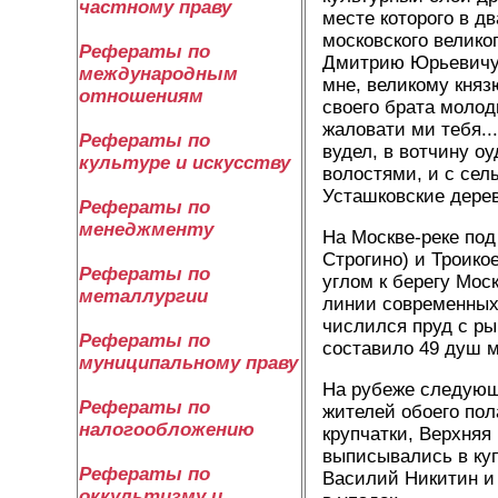
частному праву
месте которого в д
московского велико
Рефераты по
Дмитрию Юрьевичу Ш
международным
мне, великому княз
отношениям
своего брата молод
жаловати ми тебя...
Рефераты по
вудел, в вотчину о
культуре и искусству
волостями, и с сел
Усташковские дерев
Рефераты по
менеджменту
На Москве-реке под
Строгино) и Троико
Рефераты по
углом к берегу Мос
металлургии
линии современных
числился пруд с ры
Рефераты по
составило 49 душ м
муниципальному праву
На рубеже следующе
Рефераты по
жителей обоего пол
налогообложению
крупчатки, Верхняя
выписывались в ку
Рефераты по
Василий Никитин и 
оккультизму и