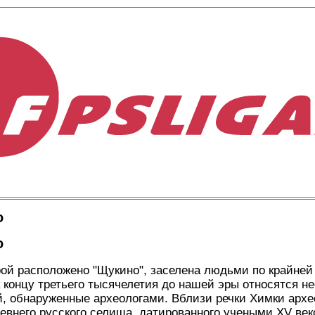
о
о
рой расположено "Щукино", заселена людьми по крайней
к концу третьего тысячелетия до нашей эры относятся н
, обнаруженные археологами. Вблизи речки Химки архе
евнего русского селища, датированного учеными XV век