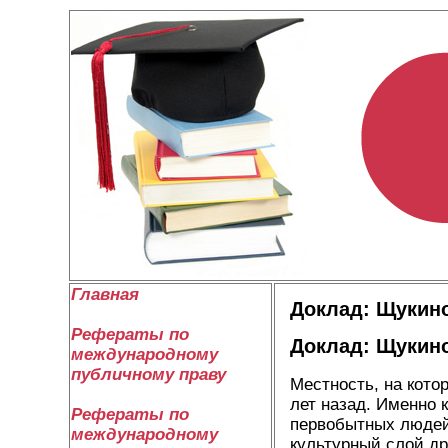
Главная
Доклад: Щукин
Рефераты по
Доклад: Щукин
международному
публичному праву
Местность, на кото
лет назад. Именно 
Рефераты по
первобытных людей
международному
культурный слой др