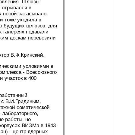
правления. Шлюзы
в отрывался в
у порой засасывало
 и тоже уходила в
но будущих шлюзов; для
х галереях подавали
зким доскам перевозили
тор В.Ф.Кринский.
ическими условиями в
комплекса - Всесоюзного
и участок в 400
зработанный
 с В.И.Гридиным,
тажной соматической
 лабораторного,
е работы, но
 корпусах ВИЭМа в 1943
н) - центр ядерных