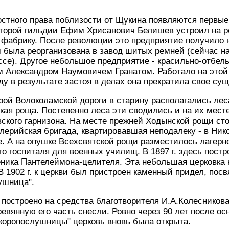
стного права поблизости от Щукина появляются первые
второй гильдии Ефим Хрисанович Белишев устроил на 
фабрику. После революции это предприятие получило н
м была реорганизована в завод шитых ремней (сейчас н
се). Другое небольшое предприятие - красильно-отбел
м Александром Наумовичем Гранатом. Работало на этой
оду в результате застоя в делах она прекратила свое су
рой Волоколамской дороги в старину располагались лес
ая роща. Постепенно леса эти сводились и на их мест
вского гарнизона. На месте прежней Ходынской рощи сто
лерийская бригада, квартировавшая неподалеку - в Ник
. А на опушке Всехсвятской рощи разместилось лагерн
го госпиталя для военных училищ. В 1897 г. здесь пост
еника Пантелеймона-целителя. Эта небольшая церковка
В 1902 г. к церкви был пристроен каменный придел, по
ушница".
построено на средства благотворителя И.А.Колесников
евянную его часть снесли. Ровно через 90 лет после осно
коропослушницы" церковь вновь была открыта.