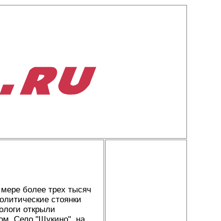
 мере более трех тысяч
еолитические стоянки
ологи открыли
ом. Село "Щукино", на