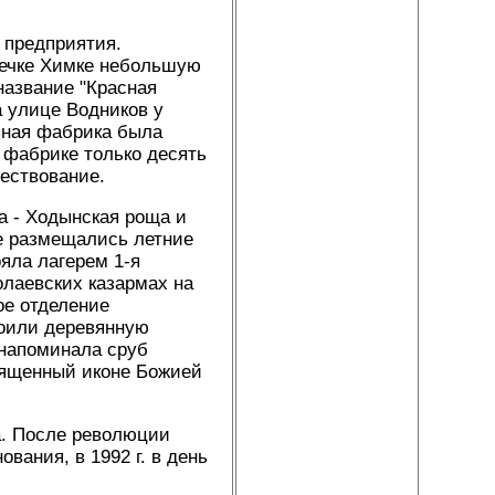
 предприятия.
речке Химке небольшую
азвание "Красная
а улице Водников у
ьная фабрика была
 фабрике только десять
ществование.
а - Ходынская роща и
е размещались летние
яла лагерем 1-я
олаевских казармах на
ое отделение
роили деревянную
 напоминала сруб
священный иконе Божией
а. После революции
вания, в 1992 г. в день