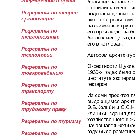
государства и права
большие на канале.
строились очень тя
Рефераты по теории
водонасыщенных пл
организации
вместе с рельсами.
разжиженный грунт.
Рефераты по
его производства б
теплотехнике
бетон к месту разд
его в котлован.
Рефераты по
Автором архитекту
технологии
Окрестности Щукин
Рефераты по
1930-х годах было 
товароведению
института эксперим
гектаров.
Рефераты по
транспорту
Из семи проектов 
выдающимся архите
Рефераты по
Э.Б.Кольби и С.С.Н
трудовому праву
клиники, здания дл
хозяйственного и ж
Рефераты по туризму
начавшаяся Велика
году была размеще
Рефераты по