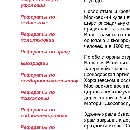
в упадок.
уфологии
После отмены крепо
Рефераты по
Московский купец 
педагогике
шерстопрядильную 
прядильня", а зате
Рефераты по
Волоколамского шос
политологии
основана инженеро
человек, а в 1908 г
Рефераты по праву
По обе стороны ста
Большая Всехсвятск
Биографии
лагеря войск моско
Гренадерская артил
Рефераты по
Хорошевском шоссе
предпринимательству
Московского военно
церковь великомуч
Рефераты по
деревенской избы. 
психологии
Матери "Скоропосл
Рефераты по
Здание храма было 
радиоэлектронике
храм закрыли, а дер
праздника иконы "С
Рефераты по