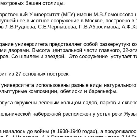
 смотровых башен столицы.
дарственный Университет (МГУ) имени М.В.Ломоносова 
крупнейшее высотное сооружение в Москве, построено в 
ов Л.В.Руднева, С.Е.Чернышева, П.В.Абросимова, А.Ф.Хо
дание университета представляет собой развернутую к
ми дворами. Высота центральной части главного, 32-эта
ров. Со шпилем и звездой. Это сооружение уступает т
ит из 27 основных построек.
 университета использованы разные виды натурального 
кульптурные композиции, обелиски и барельефы.
рпуса окружены зеленым кольцом садов, парков и сквер
ельнической набережной расположен у устья реки Яузы,
 началось до войны (в 1938-1940 годах), а продолжалось