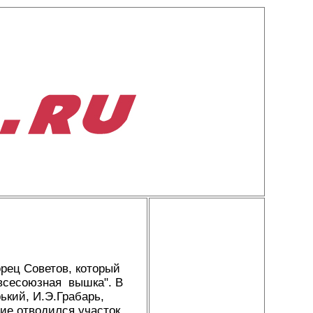
рец Советов, который
"всесоюзная вышка". В
ький, И.Э.Грабарь,
ие отводился участок,