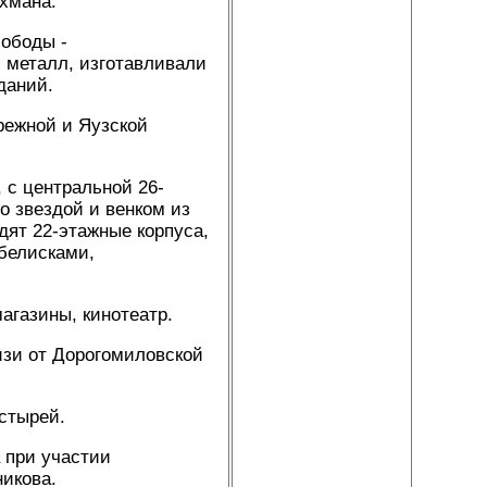
охмана.
лободы -
и металл, изготавливали
даний.
режной и Яузской
 с центральной 26-
о звездой и венком из
дят 22-этажные корпуса,
обелисками,
агазины, кинотеатр.
изи от Дорогомиловской
устырей.
а при участии
никова.