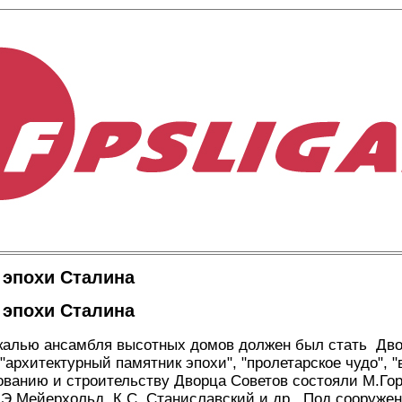
 эпохи Сталина
 эпохи Сталина
калью ансамбля высотных домов должен был стать Дво
 "архитектурный памятник эпохи", "пролетарское чудо", 
ованию и строительству Дворца Советов состояли М.Гор
.Э.Мейерхольд, К.С. Станиславский и др. Под сооружен