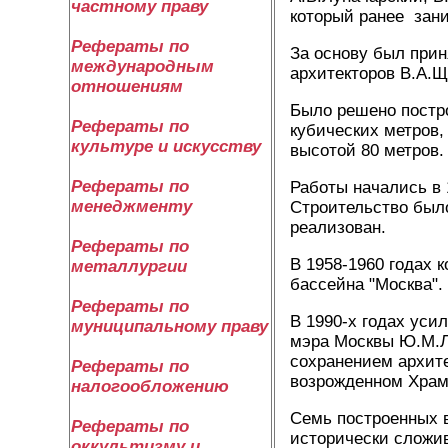
частному праву
который ранее зани
Рефераты по
За основу был прин
международным
архитекторов В.А.Щ
отношениям
Было решено постр
Рефераты по
кубических метров,
культуре и искусству
высотой 80 метров.
Рефераты по
Работы начались в 
менеджменту
Строительство был
реализован.
Рефераты по
В 1958-1960 годах 
металлургии
бассейна "Москва".
Рефераты по
В 1990-х годах уси
муниципальному праву
мэра Москвы Ю.М.Л
сохранением архите
Рефераты по
возрожденном Храм
налогообложению
Семь построенных 
Рефераты по
исторически сложи
оккультизму и