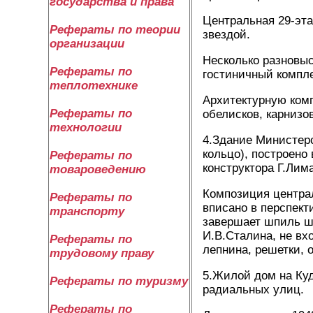
государства и права
Центральная 29-эта
Рефераты по теории
звездой.
организации
Несколько разновы
Рефераты по
гостиничный компле
теплотехнике
Архитектурную ком
Рефераты по
обелисков, карнизо
технологии
4.Здание Министер
кольцо), построено 
Рефераты по
конструктора Г.Лим
товароведению
Композиция центра
Рефераты по
вписано в перспект
транспорту
завершает шпиль ша
И.В.Сталина, не в
Рефераты по
лепнина, решетки, 
трудовому праву
5.Жилой дом на Куд
Рефераты по туризму
радиальных улиц.
Рефераты по