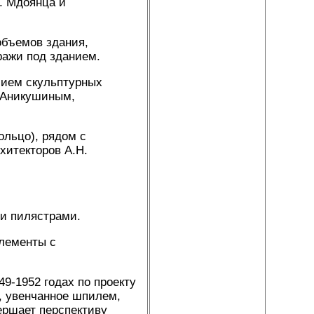
А. Мдоянца и
объемов здания,
ражи под зданием.
лием скульптурных
К.Аникушиным,
ольцо), рядом с
хитекторов А.Н.
и пилястрами.
лементы с
49-1952 годах по проекту
, увенчанное шпилем,
ершает перспективу