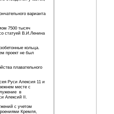
ончательного варианта
мом 7500 тысяч
со статуей В.И.Ленина
езобетонные кольца.
ем проект не был
ойства плавательного
сея Руси Алексия 11 и
режнем месте с
служение в
и Алексий II.
ужений с учетом
троениями Кремля,