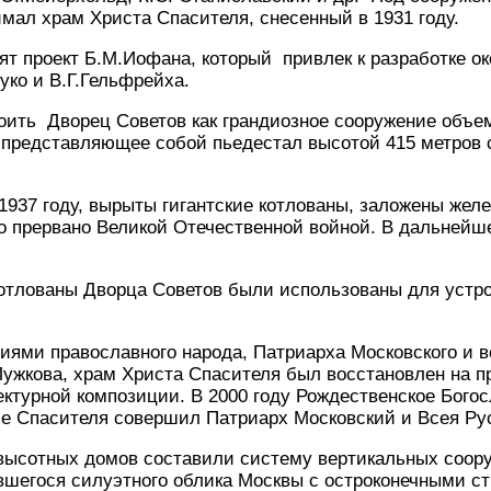
мал храм Христа Спасителя, снесенный в 1931 году.
ят проект Б.М.Иофана, который привлек к разработке ок
уко и В.Г.Гельфрейха.
оить Дворец Советов как грандиозное сооружение объе
 представляющее собой пьедестал высотой 415 метров 
1937 году, вырыты гигантские котлованы, заложены жел
о прервано Великой Отечественной войной. В дальнейш
котлованы Дворца Советов были использованы для устр
лиями православного народа, Патриарха Московского и в
ужкова, храм Христа Спасителя был восстановлен на п
ктурной композиции. В 2000 году Рождественское Бого
е Спасителя совершил Патриарх Московский и Всея Рус
высотных домов составили систему вертикальных соор
вшегося силуэтного облика Москвы с остроконечными с