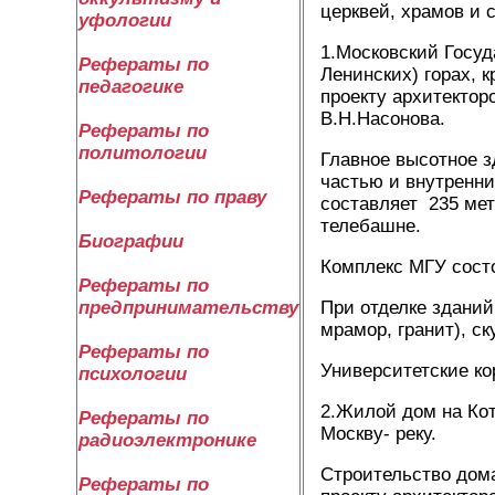
церквей, храмов и
уфологии
1.Московский Госу
Рефераты по
Ленинских) горах, 
педагогике
проекту архитектор
В.Н.Насонова.
Рефераты по
политологии
Главное высотное з
частью и внутренни
Рефераты по праву
составляет 235 мет
телебашне.
Биографии
Комплекс МГУ состо
Рефераты по
При отделке зданий
предпринимательству
мрамор, гранит), с
Рефераты по
Университетские ко
психологии
2.Жилой дом на Кот
Рефераты по
Москву- реку.
радиоэлектронике
Строительство дома
Рефераты по