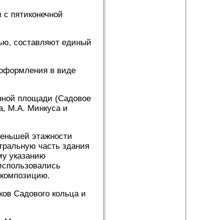
 с пятиконечной
тью, составляют единый
 оформления в виде
нной площади (Садовое
а, М.А. Минкуса и
меньшей этажности
тральную часть здания
му указанию
 использовались
 композицию.
ов Садового кольца и