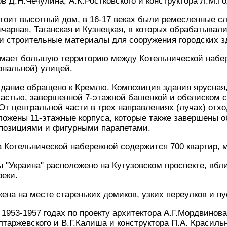
ов Д.Н.Чечулина, А.К.Ростковского и конструктора Л.М.Г
стоит высотный дом, в 16-17 веках были ремесленные с
нчарная, Таганская и Кузнецкая, в которых обрабатывал
и строительные материалы для сооружения городских з
мает большую территорию между Котельнической набе
ональной) улицей.
дание обращено к Кремлю. Композиция здания ярусная,
астью, завершенной 7-этажной башенкой и обелиском с
От центральной части в трех направлениях (лучах) отхо
ложены 11-этажные корпуса, которые также завершены 
позициями и фигурными парапетами.
 Котельнической набережной содержится 700 квартир, м
ы "Украина" расположено на Кутузовском проспекте, вбл
еки.
ена на месте стареньких домиков, узких переулков и п
 1953-1957 годах по проекту архитектора А.Г.Мордвинов
лтаржевского и В.Г.Калиша и конструктора П.А. Красиль