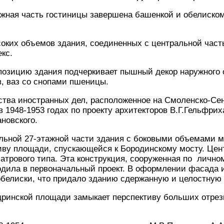
жная часть гостиницы завершена башенкой и обелиском
соких объемов здания, соединенных с центральной час
кс.
позицию здания подчеркивает пышный декор наружного
в, ваз со снопами пшеницы.
ства иностранных дел, расположенное на Смоленско-Се
в 1948-1953 годах по проекту архитекторов В.Г.Гельфрих
ановского.
льной 27-этажной части здания с боковыми объемами 
иву площади, спускающейся к Бородинскому мосту. Цен
трового типа. Эта конструкция, сооруженная по лично
ходила в первоначальный проект. В оформлении фасада
обелиски, что придало зданию сдержанную и целостную
ринской площади замыкает перспективу больших отрезк