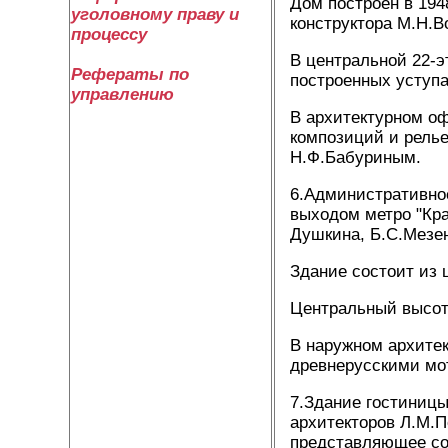
Дом построен в 194
уголовному праву и
конструктора М.Н.В
процессу
В центральной 22-э
Рефераты по
построенных уступа
управлению
В архитектурном о
композиций и рель
Н.Ф.Бабуриным.
6.Административное
выходом метро "Кра
Душкина, Б.С.Мезен
Здание состоит из 
Центральный высот
В наружном архите
древнерусскими мо
7.Здание гостиницы
архитекторов Л.М.П
представляющее со