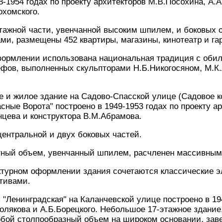
8-1954 годах по проекту архитекторов М.В.Посохина, А.
охомского.
тажной части, увенчанной высоким шпилем, и боковых 
ми, размещены 452 квартиры, магазины, кинотеатр и га
формлении использована национальная традиция с оби
ефов, выполненных скульпторами Н.Б.Никогосяном, М.
 и жилое здание на Садово-Спасской улице (Садовое к
сные Ворота" построено в 1949-1953 годах по проекту ар
цева и конструктора В.М.Абрамова.
центральной и двух боковых частей.
ный объем, увенчанный шпилем, расчленен массивным
ктурном оформлении здания сочетаются классические э
тивами.
 "Ленинградская" на Каланчевской улице построено в 19
олякова и А.Б.Борецкого. Небольшое 17-этажное здание
бой столпообразный объем на широком основании, зав