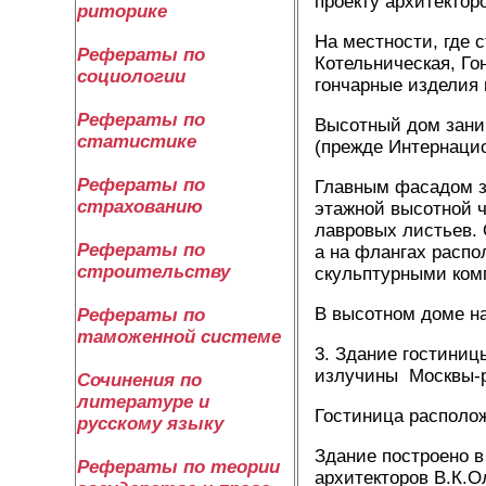
проекту архитектор
риторике
На местности, где 
Рефераты по
Котельническая, Го
социологии
гончарные изделия 
Рефераты по
Высотный дом зани
статистике
(прежде Интернаци
Рефераты по
Главным фасадом з
страхованию
этажной высотной ч
лавровых листьев. 
Рефераты по
а на флангах распо
строительству
скульптурными ком
В высотном доме на
Рефераты по
таможенной системе
3. Здание гостиниц
излучины Москвы-р
Сочинения по
литературе и
Гостиница располож
русскому языку
Здание построено в
Рефераты по теории
архитекторов В.К.О