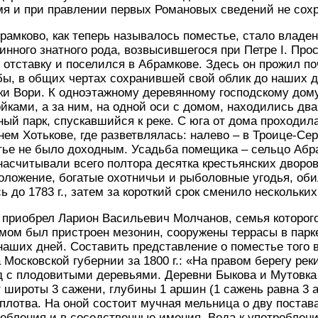
мя и при правлении первых Романовых сведений не сох
Абрамково, как теперь называлось поместье, стало влад
инного знатного рода, возвысившегося при Петре I. Прос
 отставку и поселился в Абрамкове. Здесь он прожил п
бы, в общих чертах сохранившей свой облик до наших 
ки Вори. К одноэтажному деревянному господскому дому
ками, а за ним, на одной оси с домом, находились два
ный парк, спускавшийся к реке. С юга от дома проходила
ем Хотькове, где разветвлялась: налево – в Троице-Сер
ье не было доходным. Усадьба помещика – сельцо Абрам
насчитывали всего полтора десятка крестьянских дворо
ложение, богатые охотничьи и рыболовные угодья, оби
 до 1783 г., затем за короткий срок сменило нескольких
о приобрел Ларион Васильевич Молчанов, семья которого
ом был пристроен мезонин, сооружены террасы в парке 
наших дней. Составить представление о поместье того
 Московской губернии за 1800 г.: «На правом берегу ре
д с плодовитыми деревьями. Деревни Быкова и Мутовка н
 широты 3 сажени, глубины 1 аршин (1 сажень равна 3 ар
 плотва. На оной состоит мучная мельница о дву постав
ребления и в соседственные имения. Вода к употреблени