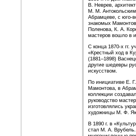
В. Неврев, архитек
М. М. Антокольским
Абрамцеве, с юго-в
знакомых Мамонтовы
Поленова, К. А. Кор
мастеров вошло в и
С конца 1870-х гг.
«Крестный ход в Ку
(1881–1898) Васнец
другие шедевры рус
искусством.
По инициативе Е. Г.
Мамонтова, в Абрам
коллекции создавал
руководство мастер
изготовлялись укр
художницы М. Ф. Як
В 1890 г. в «Культ
стал М. А. Врубель
многочисленные пр