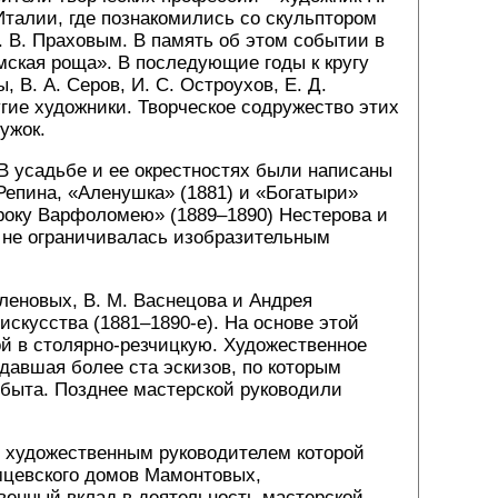
 Италии, где познакомились со скульптором
. В. Праховым. В память об этом событии в
мская роща». В последующие годы к кругу
 В. А. Серов, И. С. Остроухов, Е. Д.
ругие художники. Творческое содружество этих
ужок.
 В усадьбе и ее окрестностях были написаны
Репина, «Аленушка» (1881) и «Богатыри»
троку Варфоломею» (1889–1890) Нестерова и
 не ограничивалась изобразительным
оленовых, В. М. Васнецова и Андрея
скусства (1881–1890-е). На основе этой
й в столярно-резчицкую. Художественное
здавшая более ста эскизов, по которым
 быта. Позднее мастерской руководили
я, художественным руководителем которой
амцевского домов Мамонтовых,
венный вклад в деятельность мастерской