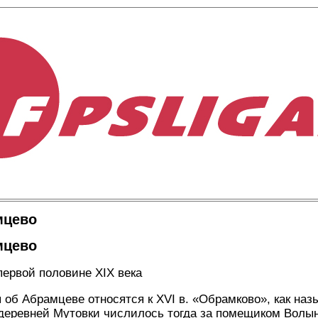
мцево
мцево
первой половине XIX века
об Абрамцеве относятся к XVI в. «Обрамково», как назы
 деревней Мутовки числилось тогда за помещиком Волы