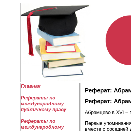
Главная
Реферат: Абра
Рефераты по
Реферат: Абра
международному
публичному праву
Абрамцево в XVI – 
Рефераты по
Первые упоминания 
международному
вместе с соседней