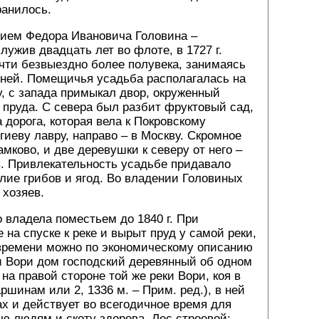
ранилось.
ением Федора Ивановича Головина –
лужив двадцать лет во флоте, в 1727 г.
очти безвыездно более полувека, занимаясь
дней. Помещичья усадьба располагалась на
, с запада примыкал двор, окруженный
 пруда. С севера был разбит фруктовый сад,
 дорога, которая вела к Покровскому
гиеву лавру, направо – в Москву. Скромное
ково, и две деревушки к северу от него –
в. Привлекательность усадьбе придавало
лие грибов и ягод. Во владении Головиных
 хозяев.
 владела поместьем до 1840 г. При
на спуске к реке и вырыт пруд у самой реки,
 времени можно по экономическому описанию
ки Вори дом господский деревянный об одном
а правой стороне той же реки Вори, коя в
шинам или 2, 1336 м. – Прим. ред.), в ней
ах и действует во всегодичное время для
ю людям и скоту здорова. Лес строевой: