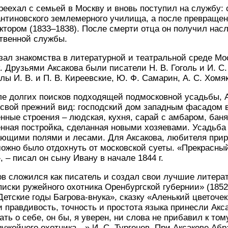
переехал с семьей в Москву и вновь поступил на службу:
нтиновского землемерного училища, а после превращен
ектором (1833–1838). После смерти отца он получил нас
ственной службы.
язал знакомства в литературной и театральной среде Мо
 Друзьями Аксакова были писатели Н. В. Гоголь и И. С. 
ы И. В. и П. В. Киреевские, Ю. Ф. Самарин, А. С. Хомя
осле долгих поисков подходящей подмосковной усадьбы,
 свой прежний вид: господский дом западным фасадом 
нные строения – людская, кухня, сарай с амбаром, баня
нная постройка, сделанная новыми хозяевами. Усадьба
ающими полями и лесами. Для Аксакова, любителя приро
можно было отдохнуть от московской суеты. «Прекрасны
, – писал он сыну Ивану в начале 1844 г.
в сложился как писатель и создал свои лучшие литера
писки ружейного охотника Оренбургской губернии» (185
Детские годы Багрова-внука», сказку «Аленький цветочек
 правдивость, точность и простота языка принесли Акс
ать о себе, он бы, я уверен, ни слова не прибавил к том
ружейного охотника…» И. С. Тургенев. При Аксакове Абр