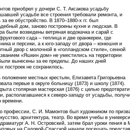
онтов приобрел у дочери С. Т. Аксакова усадьбу
тшавшей усадьбе все строения требовали ремонта, и
за ее обустройство. В 1870–1880-х гг. был
дебный дом, заново построены кухня и людская. В
ра были возведены ветряная водокачка и сарай с
фруктового сада – теплица и две оранжереи, где
ика и персики, а к юго-западу от двора – конюшня и
отный двор с молочной в «голландском стиле», сенной
азванием «Яшкин дом» не уместились на территории
были вынесены за ее пределы. До наших дней
х построек не сохранилось.
 положение местных крестьян, Елизавета Григорьевна
вала первые в округе больницу (1873) и школу (1874).
рыта столярная мастерская (1876) с целью предотврати
ки, располагавшиеся к северо-западу от усадьбы, получ
о времени.
о профессии, С. И. Мамонтов был художником по призв
кусство, архитектура, театр. Во время учебы в универси
драматург А. Н. Островский, затем брал уроки пения в
онтовых на Садовой-Спасской начали посещать предста