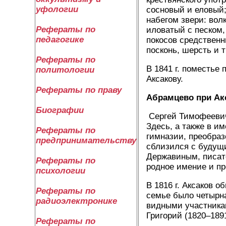
уфологии
сосновый и еловый;
набегом звери: вол
Рефераты по
иловатый с песком,
педагогике
покосов средственн
посконь, шерсть и 
Рефераты по
В 1841 г. поместье
политологии
Аксакову.
Рефераты по праву
Абрамцево при Ак
Биографии
Сергей Тимофеевич 
Здесь, а также в и
Рефераты по
гимназии, преобраз
предпринимательству
сблизился с будущи
Державиным, писате
Рефераты по
родное имение и пр
психологии
В 1816 г. Аксаков 
Рефераты по
семье было четырна
радиоэлектронике
видными участника
Григорий (1820–189
Рефераты по