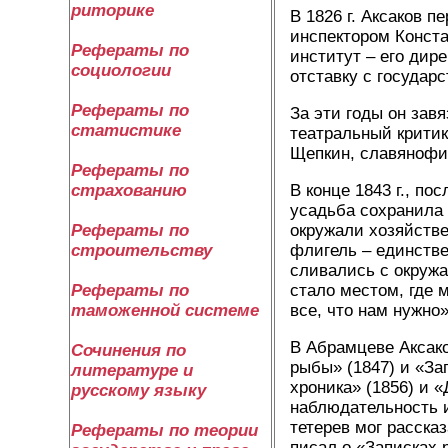
риторике
В 1826 г. Аксаков 
инспектором Конста
Рефераты по
институт – его дир
социологии
отставку с государ
Рефераты по
За эти годы он зав
статистике
театральный критик.
Щепкин, славянофил
Рефераты по
В конце 1843 г., п
страхованию
усадьба сохранила
окружали хозяйстве
Рефераты по
флигель – единстве
строительству
сливались с окруж
стало местом, где 
Рефераты по
все, что нам нужно»
таможенной системе
В Абрамцеве Аксако
Сочинения по
рыбы» (1847) и «За
литературе и
хроника» (1856) и «
русскому языку
наблюдательность и
тетерев мог рассказ
Рефераты по теории
писал о «Записках 