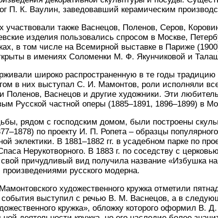
ог П. К. Ваулин, заведовавший керамическим производс
х участвовали также Васнецов, Поленов, Серов, Корови
вские изделия пользовались спросом в Москве, Петербу
ах, в том числе на Всемирной выставке в Париже (1900)
крыты в имениях Соломенки М. Ф. Якунчиковой и Талаш
рживали широко распространенную в те годы традицию 
гом в них выступал С. И. Мамонтов, роли исполняли вс
 Поленов, Васнецов и другие художники. Эти любитель
м Русской частной оперы (1885–1891, 1896–1899) в Мо
ьбы, рядом с господским домом, были построены скульпт
77–1878) по проекту И. П. Ропета – образцы популярного
ой эклектики. В 1881–1882 гг. в усадебном парке по про
Спаса Нерукотворного. В 1883 г. по соседству с церковь
а свой причудливый вид получила название «Избушка на
 произведениями русского модерна.
и Мамонтовского художественного кружка отметили пятна
о события выступил с речью В. М. Васнецов, а в след
дожественного кружка», обложку которого оформил В. Д
ной деятельности кружка, но его наследие более значи