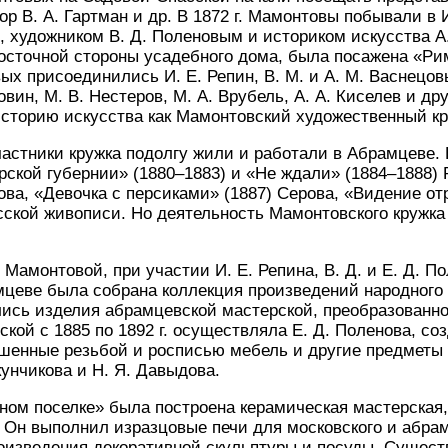
тор В. А. Гартман и др. В 1872 г. Мамонтовы побывали в
, художником В. Д. Поленовым и историком искусства А
осточной стороны усадебного дома, была посажена «Ри
х присоединились И. Е. Репин, В. М. и А. М. Васнецовы,
овин, М. В. Нестеров, М. А. Врубель, А. А. Киселев и д
сторию искусства как Мамонтовский художественный кр
 участники кружка подолгу жили и работали в Абрамцеве.
рской губернии» (1880–1883) и «Не ждали» (1884–1888) 
ова, «Девочка с персиками» (1887) Серова, «Видение о
ской живописи. Но деятельность Мамонтовского кружка
 Мамонтовой, при участии И. Е. Репина, В. Д. и Е. Д. П
цеве была собрана коллекция произведений народного и
ись изделия абрамцевской мастерской, преобразованно
ской с 1885 по 1892 г. осуществляла Е. Д. Поленова, со
ашенные резьбой и росписью мебель и другие предметы
унчикова и Н. Я. Давыдова.
урном поселке» была построена керамическая мастерска
. Он выполнил изразцовые печи для московского и абр
оизведения декоративной скульптуры и посуды. Сущест