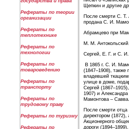
государства и права
Щепкин и другие др
Рефераты по теории
После смерти С. Т. 
организации
продана С. И. Мамо
Рефераты по
Абрамцево при Ма
теплотехнике
М. М. Антокольский
Рефераты по
технологии
Сергей, Е. Г. и С. 
Рефераты по
В 1865 г. С. И. Ма
товароведению
(1847–1908), также
владевшей ткацким
Рефераты по
улице в доме, пода
транспорту
Сергей (1867–1915),
1907) и Александра
Рефераты по
Мамонтова – Савва
трудовому праву
После смерти отца 
директором (1872),
Рефераты по туризму
Акционерного обще
дороги (1894–1899).
Рефераты по