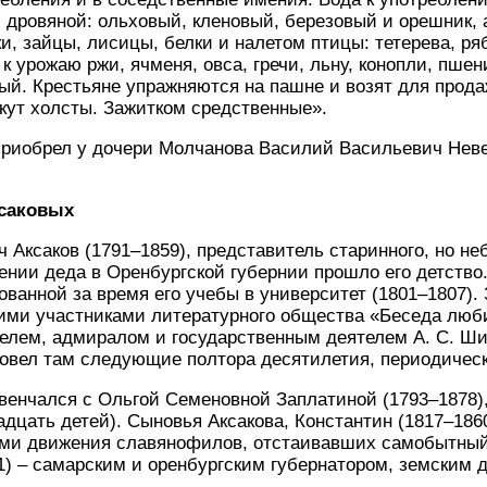
 дровяной: ольховый, кленовый, березовый и орешник,
ки, зайцы, лисицы, белки и налетом птицы: тетерева, ря
 к урожаю ржи, ячменя, овса, гречи, льну, конопли, пш
ый. Крестьяне упражняются на пашне и возят для прод
ткут холсты. Зажитком средственные».
 приобрел у дочери Молчанова Василий Васильевич Неведо
саковых
Аксаков (1791–1859), представитель старинного, но неб
мении деда в Оренбургской губернии прошло его детство
ованной за время его учебы в университет (1801–1807). 
ми участниками литературного общества «Беседа любите
лем, адмиралом и государственным деятелем А. С. Шишк
овел там следующие полтора десятилетия, периодическ
обвенчался с Ольгой Семеновной Заплатиной (1793–1878)
дцать детей). Сыновья Аксакова, Константин (1817–1860
ми движения славянофилов, отстаивавших самобытный п
1) – самарским и оренбургским губернатором, земским 