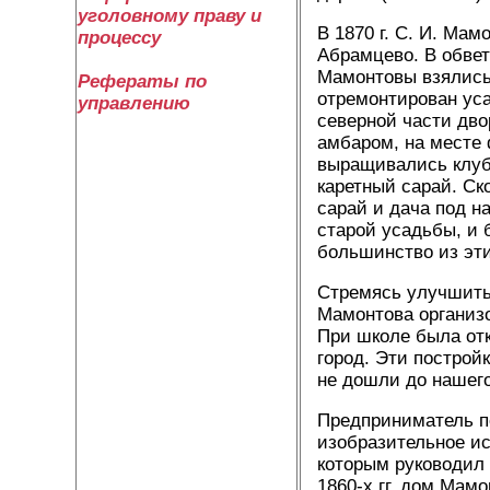
уголовному праву и
В 1870 г. С. И. Мам
процессу
Абрамцево. В обве
Мамонтовы взялись 
Рефераты по
отремонтирован уса
управлению
северной части дво
амбаром, на месте 
выращивались клубн
каретный сарай. Ск
сарай и дача под н
старой усадьбы, и 
большинство из эти
Стремясь улучшить
Мамонтова организо
При школе была отк
город. Эти построй
не дошли до нашег
Предприниматель п
изобразительное ис
которым руководил 
1860-х гг. дом Мам