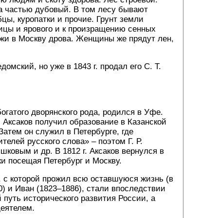
 а частью дубовый. В том лесу бывают
бцы, куропатки и прочие. Грунт земли
еницы и ярового и к произращению сенных
ажи в Москву дрова. Женщины же прядут лен,
мский, но уже в 1843 г. продал его С. Т.
огатого дворянского рода, родился в Уфе.
. Аксаков получил образование в Казанской
Затем он служил в Петербурге, где
лей русского слова» – поэтом Г. Р.
овым и др. В 1812 г. Аксаков вернулся в
и посещая Петербург и Москву.
, с которой прожил всю оставшуюся жизнь (в
) и Иван (1823–1886), стали впоследствии
уть исторического развития России, а
деятелем.