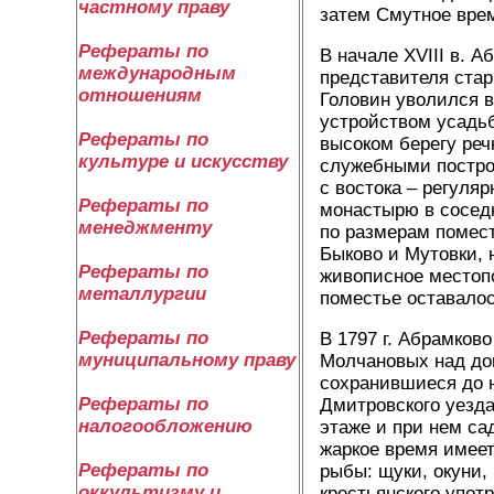
частному праву
затем Смутное вре
Рефераты по
В начале XVIII в. 
международным
представителя стар
отношениям
Головин уволился в
устройством усадь
Рефераты по
высоком берегу реч
культуре и искусству
служебными построй
с востока – регуляр
Рефераты по
монастырю в соседн
менеджменту
по размерам помест
Быково и Мутовки, 
Рефераты по
живописное местопо
металлургии
поместье оставалось
Рефераты по
В 1797 г. Абрамков
муниципальному праву
Молчановых над дом
сохранившиеся до 
Рефераты по
Дмитровского уезда
налогообложению
этаже и при нем са
жаркое время имеет
Рефераты по
рыбы: щуки, окуни,
оккультизму и
крестьянского упот