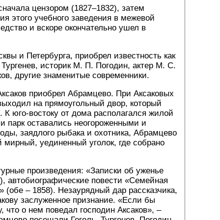
 сначала цензором (1827–1832), затем
ия этого учебного заведения в межевой
ледство и вскоре окончательно ушел в
сквы и Петербурга, приобрел известность как
Тургенев, историк М. П. Погодин, актер М. С.
ков, другие знаменитые современники.
 Аксаков приобрел Абрамцево. При Аксаковых
выходил на прямоугольный двор, который
. К юго-востоку от дома располагался жилой
 и парк оставались неогороженными и
ды, заядлого рыбака и охотника, Абрамцево
й мирный, уединенный уголок, где собрано
турные произведения: «Записки об уженье
2), автобиографические повести «Семейная
» (обе – 1858). Незаурядный дар рассказчика,
акову заслуженное признание. «Если бы
у, что о нем поведал господин Аксаков», –
амцево посещали Гоголь, Тургенев, Погодин,