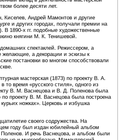
твом более десяти лет.
н, Киселев, Андрей Мамонтов и другие
рге и других городах, получали премии на
. В 1890-х гг. подобные художественные
кино княгини М. К. Тенишевой.
домашних спектаклей. Режиссером, а
е желающие, а декорации и эскизы к
ские постановки во многом способствовали
скве.
урная мастерская (1873) по проекту В. А.
 в то время «русского стиля», одного из
екту В. М. Васнецова и В. Д. Поленова была
ю по проекту В. М. Васнецова была построена
 курьих ножках». Церковь и избушка
дцатилетие своего содружества. На
ующем году был издан юбилейный альбом
. Поленов. И речь Васнецова, и альбом были
тельно и многообразно. Мамонтовский