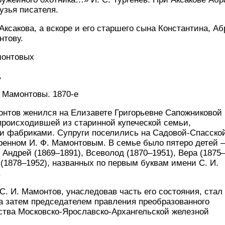
узья писателя.
Аксакова, а вскоре и его старшего сына Константина, Аб
нтову.
монтовых
,
И. Мамонтовы. 1870-е
монтов женился на Елизавете Григорьевне Сапожниковой
 происходившей из старинной купеческой семьи,
и фабриками. Супруги поселились на Садовой-Спасско
ренном И. Ф. Мамонтовым. В семье было пятеро детей –
 Андрей (1869–1891), Всеволод (1870–1951), Вера (1875
 (1878–1952), названных по первым буквам имени С. И.
.
С. И. Мамонтов, унаследовав часть его состояния, стал
 а затем председателем правления преобразованного
ства Московско-Ярославско-Архангельской железной