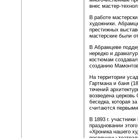
внес мастер-технол
В работе мастерски
художники. Абрамце
престижных выставк
мастерские были от
В Абрамцеве подде
нередко и драматур
костюмам создавали
созданию Мамонтовы
На территории усад
Гартмана и баня (18
течений архитектурн
возведена церковь 
беседка, которая з
считаются первыми
В 1893 г. участник
праздновании этог
«Хроника нашего ху
посвящены театраль