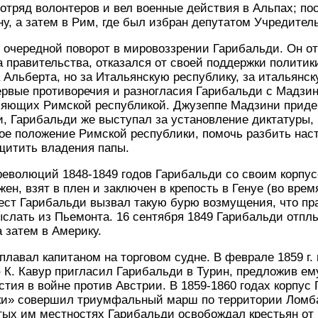
отряд волонтеров и вел военные действия в Альпах; п
ну, а затем в Рим, где был избран депутатом Учредител
 очередной поворот в мировоззрении Гарибальди. Он о
а правительства, отказался от своей поддержки политик
а Альберта, но за Итальянскую республику, за итальянс
рвые противоречия и разногласия Гарибальди с Мадзин
ляющих Римской республикой. Джузеппе Мадзини приде
, Гарибальди же выступал за установление диктатуры, п
лое положение Римской республики, помочь разбить на
щитить владения папы.
революций 1848-1849 годов Гарибальди со своим корпу
жен, взят в плен и заключен в крепость в Генуе (во врем
рест Гарибальди вызвал такую бурю возмущения, что п
ыслать из Пьемонта. 16 сентября 1849 Гарибальди отпл
 затем в Америку.
плавал капитаном на торговом судне. В феврале 1859 г. 
 К. Кавур пригласил Гарибальди в Турин, предложив ем
стия в войне против Австрии. В 1859-1860 годах корпус
ки» совершил триумфальный марш по территории Ломба
тых им местностях Гарибальди освобождал крестьян от 