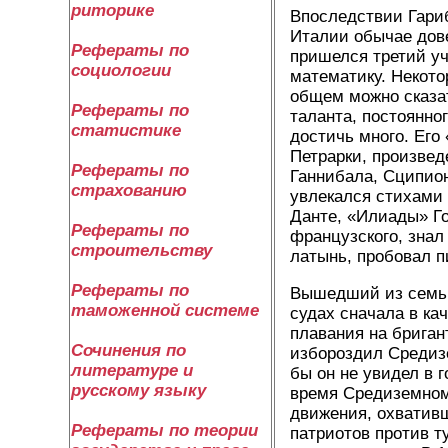
риторике
Впоследствии Гариб
Италии обычае дове
Рефераты по
пришелся третий уч
социологии
математику. Некото
общем можно сказат
Рефераты по
таланта, постоянно
статистике
достичь много. Ег
Петрарки, произвед
Рефераты по
Ганнибала, Сципион
страхованию
увлекался стихами
Данте, «Илиады» Го
Рефераты по
французского, знал
строительству
латынь, пробовал п
Рефераты по
Вышедший из семьи 
таможенной системе
судах сначала в ка
плавания на бриган
Сочинения по
избороздил Средизе
литературе и
бы он не увидел в 
русскому языку
время Средиземномо
движения, охвативш
Рефераты по теории
патриотов против т