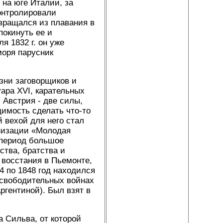
 на юге Италии, за
онтролировали
вращался из плавания в
покинуть ее и
я 1832 г. он уже
моря парусник
азни заговорщиков и
ара XVI, карательных
 Австрия - две силы,
имость сделать что-то
 вехой для него стал
анизации «Молодая
т период большое
ства, братства и
 восстания в Пьемонте,
4 по 1848 год находился
-освободительных войнах
ргентиной). Был взят в
 Сильва, от которой