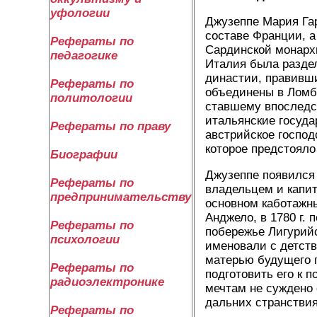
уфологии
Джузеппе Мария Гар
составе Франции, а
Рефераты по
Сардинской монархи
педагогике
Италия была раздел
династии, правивш
Рефераты по
объединены в Ломба
политологии
ставшему впоследс
итальянские госуда
Рефераты по праву
австрийское господ
которое предстояло
Биографии
Джузеппе появился 
Рефераты по
владельцем и капит
предпринимательству
основном каботажн
Анджело, в 1780 г. 
Рефераты по
побережье Лигурийс
психологии
именовали с детств
матерью будущего г
Рефераты по
подготовить его к 
радиоэлектронике
мечтам не суждено 
дальних странствия
Рефераты по