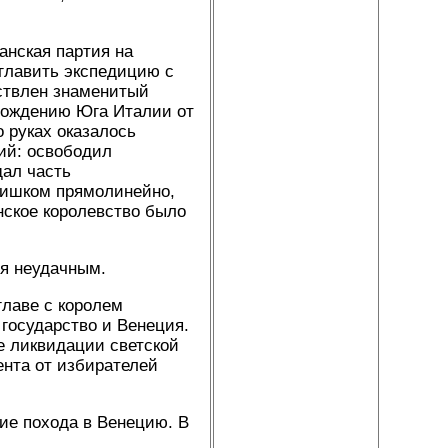
анская партия на
зглавить экспедицию с
ествлен знаменитый
бождению Юга Италии от
 руках оказалось
ний: освободил
дал часть
лишком прямолинейно,
нское королевство было
ся неудачным.
главе с королем
 государство и Венеция.
е ликвидации светской
ента от избирателей
ие похода в Венецию. В