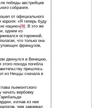
осле победы австрийцев
ьного собрания.
тошел от официального
и короля: «Я теперь буду
кую нацию»
[9]
. В это же
и, одним из
рживался осторожной,
олагая, что только она
ступающих французов,
сом двинулся в Венецию,
я этого похода погибла
равительству пришлось
ыл из Ниццы сначала в
глава пьемонтского
у начать вербовку
 Гарибальди
рдии, изгнав из нее
налогов, чем завоевал