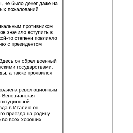
, не было денег даже на
ных пожалований
дикальным противником
ков значило вступить в
акой-то степени повлияло
нию с президентом
.
Здесь он обрел военный
нскими государствами.
ды, а также проявился
охвачена революционным
ь Венецианская
ституционной
зда в Италию он
го приезда на родину –
о во всех хороших