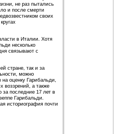
изни, не раз пытались
ило и после смерти
редвозвестником своих
 кругах
власти в Италии. Хотя
льди несколько
одня связывают с
й стране, так и за
ьности, можно
 на оценку Гарибальди,
х воззрений, а также
 за последние 17 лет в
зеппе Гарибальди.
ная историография почти