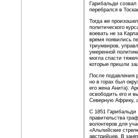
Гарибальди созвал 
перебрался в Тоска
Тогда же произошел
политического курс
воевать не за Карл
время появились пе
триумвиров, управ
умеренной политики
могла спасти тяже
которые пришли за
После подавления 
но в горах был окру
его жена Анита). А
освободить его и в
Северную Африку, а
С 1851 Гарибальди 
правительства граф
волонтеров для уча
«Альпийские стрел
австрийцев. В заня