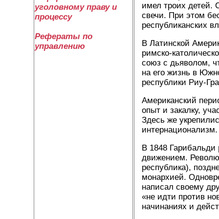
имел троих детей. 
уголовному праву и
свечи. При этом бе
процессу
республиканских вл
Рефераты по
В Латинской Амери
управлению
римско-католическо
союз с дьяволом, чт
на его жизнь в Южн
республики Риу-Гра
Американский пери
опыт и закалку, уч
Здесь же укрепилис
интернационализм
В 1848 Гарибальди
движением. Револю
республика), поздн
монархией. Одновр
написал своему дру
«не идти против но
начинаниях и дейст