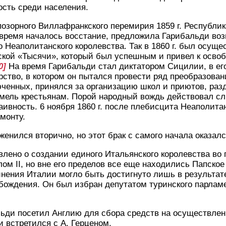
сть среди населения.
озорного Виллафранкского перемирия 1859 г. Республик
 время началось восстание, предложила Гарибальди во
о Неаполитанского королевства. Так в 1860 г. был осущ
ской «Тысячи», который был успешным и привел к осво
0]
На время Гарибальди стал диктатором Сицилии, в его
рство, в котором он пытался провести ряд преобразова
ченных, принялся за организацию школ и приютов, раз
емель крестьянам. Порой народный вождь действовал с
аивность. 6 ноября 1860 г. после плебисцита Неаполита
монту.
женился вторично, но этот брак с самого начала оказал
явлено о создании единого Итальянского королевства во 
м II, но вне его пределов все еще находились Папское
нения Италии могло быть достигнуто лишь в результат
бождения. Он был избран депутатом туринского парлам
ьди посетил Англию для сбора средств на осуществлен
 встретился с А. Герценом.