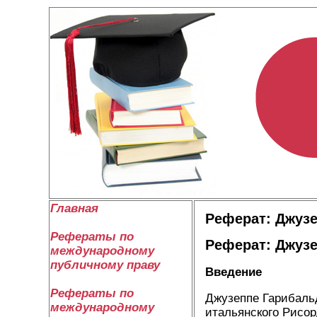
Главная
Реферат: Джузе
Рефераты по
Реферат: Джузе
международному
публичному праву
Введение
Рефераты по
Джузеппе Гарибальд
международному
итальянского Рисо