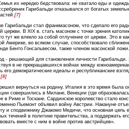
Семья их нередко бедствовала: не хватало еды и одежды
ссребреник Гарибальди отказывался от богатых земель
астей.
[7]
ке Гарибальди стал франкмасоном, что сделало его ра
й церкви. В XIX в. стать масоном с точки зрения католи
о тут же влекло за собой отлучение от церкви. Это в к
ой Америке, во всяком случае, способствовало сближе
нде Бенто Гонсальвесом, также членом масонской ложи
од - решающий для становления личности Гарибальди. 
аствуя в не прекращавшихся войнах между южноамерика
ь его демократические идеалы и республиканские взгля
.
[8]
 решил вернуться на родину. Италия в это время была 
ции совершились в Милане, Венеции (где образовалас
ее в Риме и Тоскане. Сардинское королевство стало кон
еменно Пьемонт объявил войну Австрии. Накануне отъе
гу и сподвижнику Джакомо Медичи, что основная цель е
вых течений в политике правительства, а поддержать ег
вовать вместе с ним в войне против австрийцев».