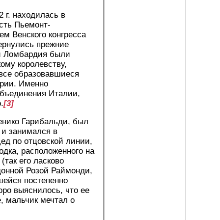
 г. находилась в
асть Пьемонт-
ем Венского конгресса
вернулись прежние
 и Ломбардия были
ому королевству,
 все образовавшиеся
трии. Именно
объединения Италии,
.
[3]
енико Гарибальди, был
 и занимался в
ед по отцовской линии,
родка, расположенного на
(так его ласково
донной Розой Раймонди,
шейся постепенно
оро выяснилось, что ее
, мальчик мечтал о