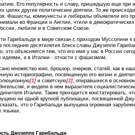
ратию. Его популярность и славу, пришедшую еще при ж
их целях другие политические деятели. То же происход
роя. Фашисты, коммунисты и либералы объявляли его п
инимали во Франции и Англии, чтили в демократических
оссии, любили и в Советском Союзе.
ти Гарибальди в мире связан с приходом Муссолини к 
 в последние десятилетия блеск славы Джузеппе Гариба
о, это объясняется тем, что его имя у нас в России сег
 идеями, а в Италии - отчасти с фашизмом.
но множество книг, брошюр, очерков, статей, как в наше
енную историографию, посвященную его жизни и деятел
волюционную
[1]
и советскую
[2]
, опиравшиеся в основном
нгельсом, и видели в нем выразителя социалистически
динителя Италии. Также приходится констатировать, что
пущено ни одной крупной публикации, посвященной Джу
сказать, что о Гарибальди выпущена огромная зарубеж
х языках.
ость Джузеппе Гарибальди