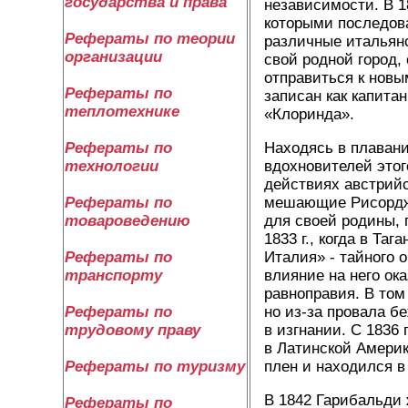
государства и права
независимости. В 1
которыми последова
Рефераты по теории
различные итальянс
организации
свой родной город,
отправиться к новы
Рефераты по
записан как капита
теплотехнике
«Клоринда».
Находясь в плавани
Рефераты по
вдохновителей этог
технологии
действиях австрийс
мешающие Рисорджи
Рефераты по
для своей родины, 
товароведению
1833 г., когда в Т
Италия» - тайного 
Рефераты по
влияние на него ок
транспорту
равноправия. В том
но из-за провала б
Рефераты по
в изгнании. С 1836
трудовому праву
в Латинской Америк
плен и находился в
Рефераты по туризму
В 1842 Гарибальди 
Рефераты по