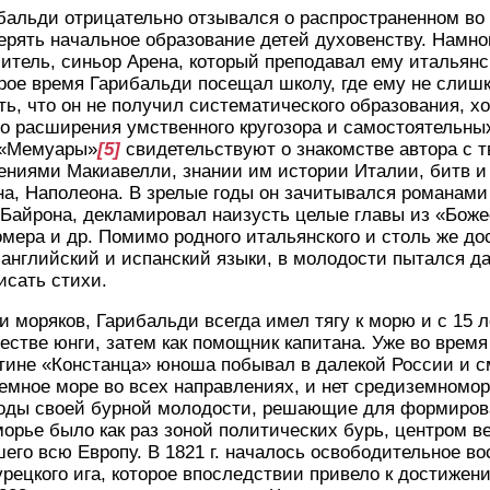
альди отрицательно отзывался о распространенном во 
рять начальное образование детей духовенству. Намно
итель, синьор Арена, который преподавал ему итальянс
рое время Гарибальди посещал школу, где ему не слишк
ь, что он не получил систематического образования, хо
го расширения умственного кругозора и самостоятельны
о «Мемуары»
[5]
свидетельствуют о знакомстве автора с т
ениями Макиавелли, знании им истории Италии, битв и
а, Наполеона. В зрелые годы он зачитывался романами
 Байрона, декламировал наизусть целые главы из «Бож
мера и др. Помимо родного итальянского и столь же дос
 английский и испанский языки, в молодости пытался да
исать стихи.
моряков, Гарибальди всегда имел тягу к морю и с 15 л
честве юнги, затем как помощник капитана. Уже во время
тине «Констанца» юноша побывал в далекой России и с
мное море во всех направлениях, и нет средиземноморс
годы своей бурной молодости, решающие для формирова
рье было как раз зоной политических бурь, центром в
его всю Европу. В 1821 г. началось освободительное во
урецкого ига, которое впоследствии привело к достижен