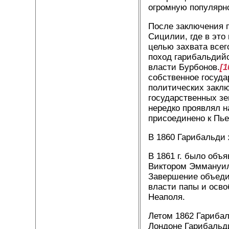
огромную популярно
После заключения п
Сицилии, где в это
целью захвата всег
поход гарибальдий
власти Бурбонов.
[1
собственное госуда
политических заклю
государственных з
нередко проявлял н
присоединено к Пье
В 1860 Гарибальди 
В 1861 г. было объ
Виктором Эммануило
Завершение объеди
власти папы и осво
Неаполя.
Летом 1862 Гарибал
Лондоне Гарибальди