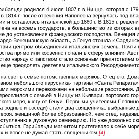
ибальди родился 4 июля 1807 г. в Ницце, которая с 1792
 в 1814 г. после отречения Наполеона вернулась под вл
и и оставалась итальянской до 1860 г. В 1815 г. решени
ена на восемь государств, в большинство из которых 
ие до установления французского господства. Венеция
рдо-Венецианскую область, а Генуя отошла к Сардинск
твии центром объединения итальянских земель. Почти
рства прямо или косвенно попали в сферу влияния Авс
ство наряду с папством стало основным препятствием 
 еще преодолеть деятелям итальянского Рисорджименто
на свет в семье потомственных моряков. Отец его, Дом
аном небольшого парусника- тартаны «Санта Репарата»
ыми морскими перевозками на небольшие расстояния. Д
переселился с семьей в Ниццу из Кьявари, портового го
кого моря, к югу от Генуи. Первыми учителями Пеппино 
а родные и соседи) стали два священника, выбранные 
ероя, женщиной более образованной, чем отец, надеяв
поступлению в духовную семинарию. Но уже довольно ск
сбыться. Гарибальди магнитом притягивало к себе море
х и вовсе не думал стать священником.
[4]