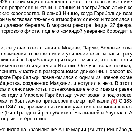
828 г. происходили волнения в Чиленто, горном массиве
ли репрессии и казни. Полиция и австрийская армия к
кие королевства. В самой Ницце, когда Гарибальди воз
 он чувствовал тяжелую атмосферу слежки и торопился 
м далеким берегам. В морском реестре Ниццы 27 феврал
н торгового флота, под его командой уверенно бороздит 
и, он узнал о восстании в Модене, Парме, Болонье, о к
о движения, о репрессиях и усилении власти папы Грегу
ких войск. Гарибальди приходит к мысли, что папство и
менто и объединению Италии. Он чувствовал необход
принять участие в разгоравшемся движении. Поворотной
аганроге Гарибальди познакомился с одним из членов орг
общества, созданного Мадзини, и вступил в него. В это
азали сенсимонисты, познакомившие его с идеями равен
 же году в Марселе Гарибальди участвовал в подготовке
ежал и был заочно приговорен к смертной казни.
[6]
С 183
 по 1847 год принимал активное участие в национально
е (Рио-Грандской республики с Бразилией и Уругвая с А
 тюрьме в Аргентине.
женился на бразилианке Анне Марии (Аните) Рибейро да