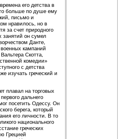
времена его детства в
го больше по душе ему
кий, письмо и
ом нравилось, но в
тя за счет природного
х занятий он сумел
ворчеством Данте,
 военных кампаний
 Вальтера Скотта,
ественной комедии»
тупного с детства
же изучать греческий и
ет плавал на торговых
 первого дальнего
мог посетить Одессу. Он
кого берега, который
ния его личности. В то
еликого национального
сстание греческих
ию Грецией