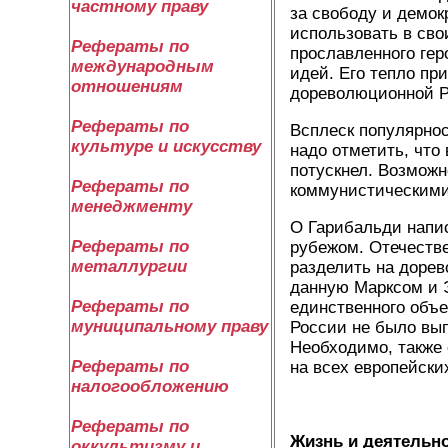
частному праву
за свободу и демок
использовать в сво
Рефераты по
прославленного ге
международным
идей. Его тепло пр
отношениям
дореволюционной Р
Рефераты по
Всплеск популярнос
культуре и искусству
надо отметить, что
потускнел. Возможн
Рефераты по
коммунистическими
менеджменту
О Гарибальди написа
Рефераты по
рубежом. Отечеств
металлургии
разделить на доре
данную Марксом и Э
Рефераты по
единственного объе
муниципальному праву
России не было вы
Необходимо, также 
Рефераты по
на всех европейски
налогообложению
Рефераты по
Жизнь и деятельн
оккультизму и