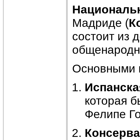
Национальн
Мадриде (
К
состоит из 
общенародн
Основными 
Испанска
которая б
Фелипе Го
Консерва