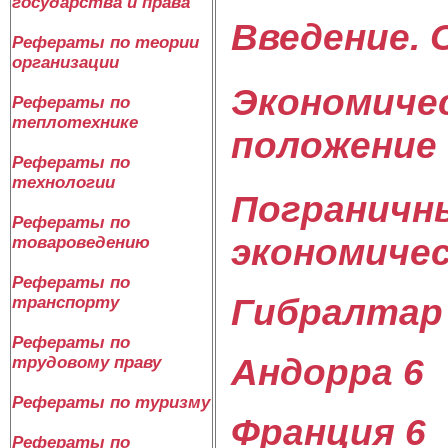
государства и права
Введение. 
Рефераты по теории
организации
Экономичес
Рефераты по
теплотехнике
положение 
Рефераты по
технологии
Пограничны
Рефераты по
экономичес
товароведению
Рефераты по
Гибралтар
транспорту
Рефераты по
Андорра 6
трудовому праву
Рефераты по туризму
Франция 6
Рефераты по