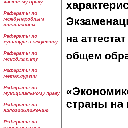
характери
частному праву
Рефераты по
Экзаменац
международным
отношениям
на аттестат
Рефераты по
культуре и искусству
общем обра
Рефераты по
менеджменту
Рефераты по
металлургии
Рефераты по
«Экономик
муниципальному праву
страны на
Рефераты по
налогообложению
Рефераты по
оккультизму и