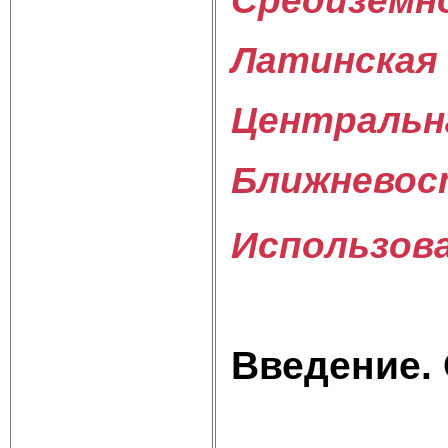
Средиземн
Латинская 
Центральна
Ближневос
Использов
Введение.