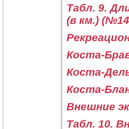
Табл. 9. Дл
(в км.) (№1
Рекреацио
Коста-Брав
Коста-Дель
Коста-Блан
Внешние эк
Табл. 10. 