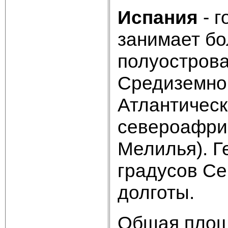
Испания
- г
занимает бо
полуострова
Средиземном
Атлантическ
североафрик
Мелилья). Г
градусов Се
долготы.
Общая площ