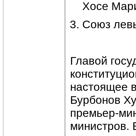
Хосе Мар
Союз левы
Главой госу
конституци
настоящее в
Бурбонов Ху
премьер-мин
министров. 