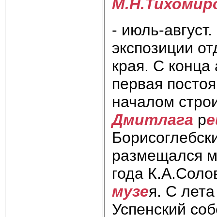
М.Н.Тихомир
- июль-август
экспозиции о
края. С конца 
первая постоян
началом строи
Дмитлага
р
Борисоглебск
размещался му
года К.А.Соло
му
зе
я. С лета
Успенский соб