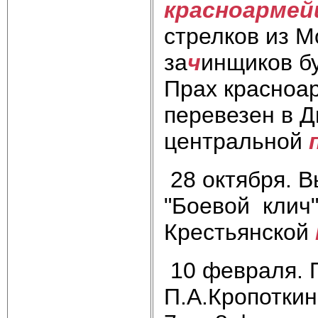
красноармей
стрелков из М
за
ч
инщиков б
Прах красноар
перевезен в Д
центральной
28 октября. В
"Боевой клич"
Крестьянской
10 февраля. 
П.А.Кропоткин