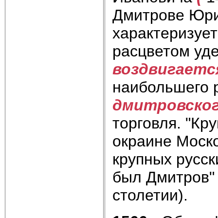
Дмитрове Юри
характеризует
расцве­том уд
воздвигаетс
наибольшего р
дмитровско
торговля. "Кр
окраине Мос­к
крупных русск
был Дмитров
столетии).