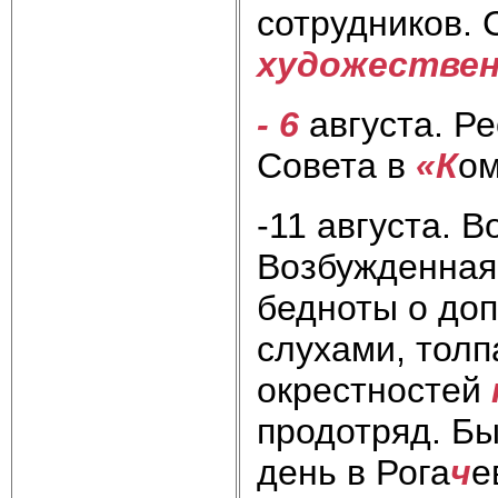
сотрудников. 
художестве
- 6
августа. Р
Совета в
«К
ом
-11 августа. 
Возбужденна
бедноты о до
слухами, тол
окрестностей
продотряд. Бы
день в Рога
ч
е