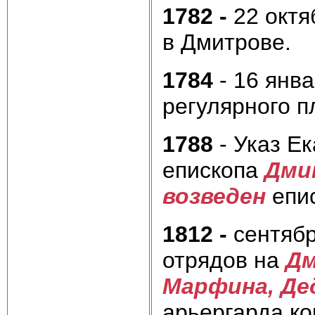
1782 -
22
октя
в Дмитрове.
1784
-
16 янв
регулярного п
1788
- Указ Ек
епископа
Дми
возведен
епи
1812 -
сентябр
отрядов на
Дм
Марфина,
Де
арьергарда к