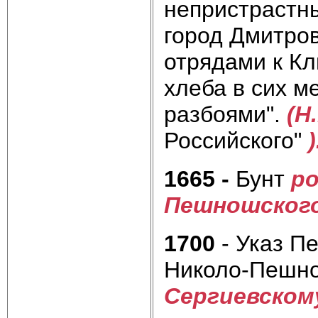
неприст­растн
город Дмитров
отрядами к Кл
хлеба в сих м
разбоями".
(Н
Россий­ского"
)
1665 -
Бунт
ро
Пешношског
1700
- Указ Пе
Николо-Пешно
Сергиевском