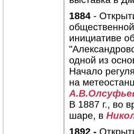
1884
- Открыт
общественной 
инициативе об
"Александровс
одной из осно
Начало регул
на мете­остан
А.В.Олсуфь
В 1887 г., во
шаре, в
Нико
1892 -
Открыти