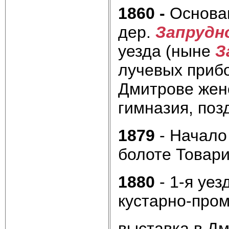
1860 -
Основан
дер.
Запрудн
уезда (ныне
З
лучевых прибо
Дмитрове женс
гимназия, поз
1879
- Начало
болоте Товар
1880
- 1-я уез
кустарно-про
выставка в Дм