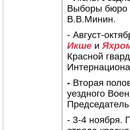
Выборы бюро 
В.В.Минин.
- Август-октя
Икше
и
Яхром
Красной гвард
Интернациона
-
Вторая поло
уездного Вое
Председател
- 3-4 ноября.