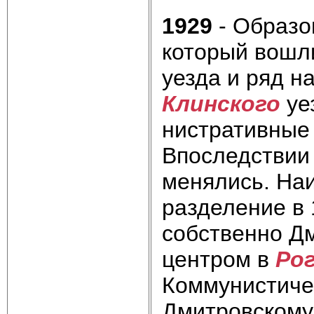
1929
- Образо
который вошли
уезда и ряд н
Клинского
уез
нистративные
Впоследствии
менялись. На
разделение в 
собственно Д
центром в
Рог
Коммунистичес
Дмитровскому