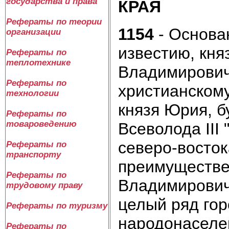
государства и права
КРАЯ
Рефераты по теории
1154
- Основа
организации
известию, кн
Рефераты по
теплотехнике
Владимировиче
Рефераты по
христианскому
технологии
князя Юрия, б
Рефераты по
товароведению
Всеволода III
северо-восток
Рефераты по
транспорту
преимуществ
Рефераты по
Владимирович
трудовому праву
це­лый ряд гор
Рефераты по туризму
народонаселен
Рефераты по