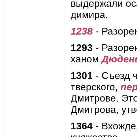
выдержали ос
димира.
1238
- Разоре
1293
- Разоре
ханом
Дюден
1301
- Съезд ч
тверского,
пе
Дмитрове. Это
Дмитрова, утв
1364
- Вхожде