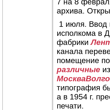
7 на 8 феврал
архива. Откры
1 июля. Ввод 
исполкома в 
фабрики
Лент
канала переве
помещение по
различ
ные
из
МоскваВолг
типография бы
а в 1954 г. п
печати.