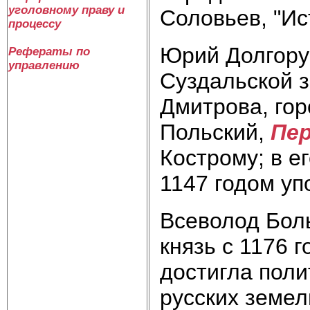
уголовному праву и
Соловьев, "Ис
процессу
Юрий Долгорук
Рефераты по
управлению
Суздальской з
Дмитрова, го
Польский,
Пер
Кострому; в е
1147 годом уп
Всеволод Боль
князь с 1176 
достигла поли
русских земел