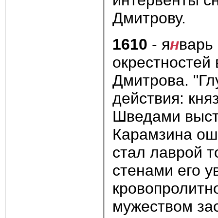
Дмитрову
1610
- я
н
варь
окрестностей
Дмитрова. "Гл
действия: кня
Шведами выст
Карамзина ош
стал лаврой то
стенами его 
кровопролитно
мужеством за