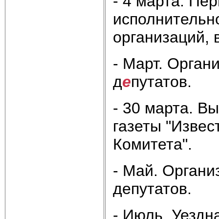
- 4 марта. Пе
исполни­тельн
организаций, 
- Март. Орган
д
е
путатов.
- 30 марта. В
газеты "Извес
Комитета".
- Май. Органи
депутатов.
- Июль. Уездн