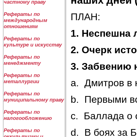
частному праву
ПЛАН:
Рефераты по
международным
отношениям
1. Неспешна
Рефераты по
культуре и искусству
2. Очерк ист
Рефераты по
менеджменту
3. Забвению 
Рефераты по
a. Дмитров в 
металлургии
Рефераты по
b. Первыми в
муниципальному праву
Рефераты по
c. Баллада о 
налогообложению
d. В боях за 
Рефераты по
оккультизму и