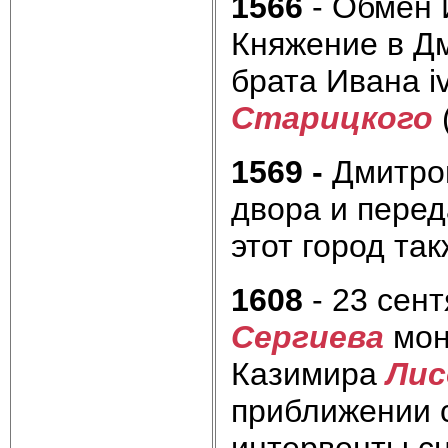
1566
- Обмен 
Княжение в Д
брата Ивана i
Старицкого
1569 -
Дмитров
двора и перед
этот город так
1608
- 23 сен
Сергиева
мон
Казимира
Лис
приближении
интервенты сн