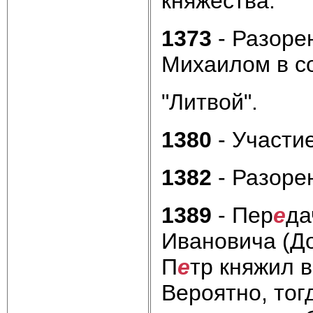
княжества.
1373
- Разоре
Михаилом в с
"Литвой".
1380
- Участи
1382
- Разоре
1389
- Пер
е
да
Ивановича (До
П
е
тр княжил 
Вероятно, тог