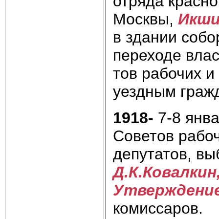
отряда красно
Москвы,
Икш
в здании собо
переходе влас
тов рабочих и
уездным граж
1918-
7-8
янв
Советов рабоч
депутатов, вы
Д.К.Ковалкин
Утверж
дени
комиссаров.