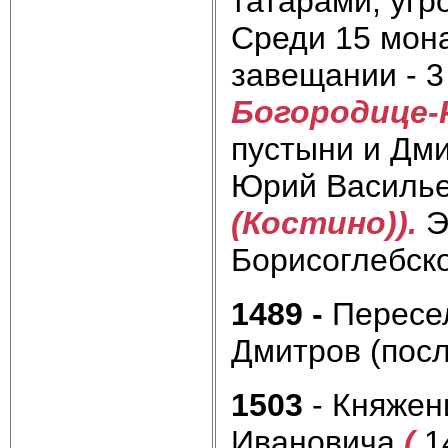
татарами, уг
Среди 15 мона
завещании - 
Богородице-
пустыни и Дм
Юрий Василье
(Костино)).
Э
Борисоглебск
1489 -
Пересе
Дмитров (посл
1503
- Княжен
Ивановича
(
1