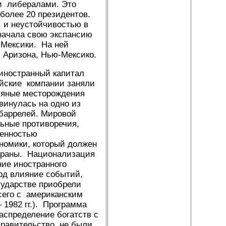
 и либералами. Это
 более 20 президентов.
 и неустойчивостью в
начала свою экспансию
 Мексики. На ней
 Аризона, Нью-Мексико.
 иностранный капитал
ийские компании заняли
тяные месторождения
инулась на одно из
 баррелей. Мировой
льные противоречия,
бенностью
ономики, который должен
страны. Национализация
ние иностранного
под влияние событий,
сударстве приобрели
сего с американским
 1982 гг.). Программа
спределение богатств с
равительство, не были