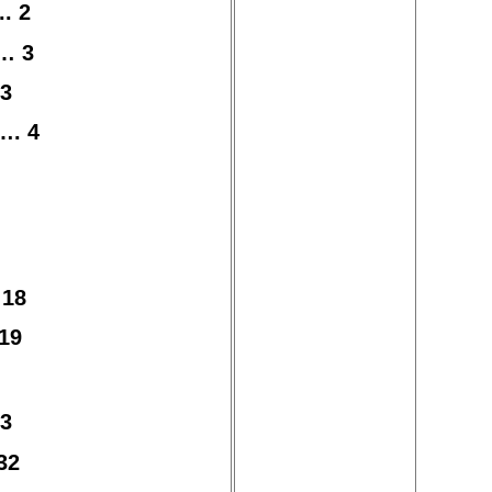
. 2
…… 3
 3
. 4
18
19
3
32