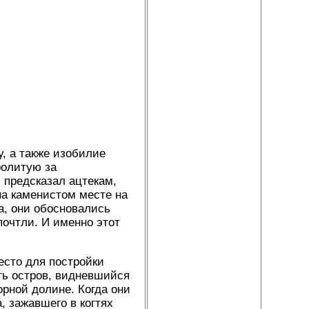
у, а также изобилие
ролитую за
) предсказал ацтекам,
на каменистом месте на
а, они обосновались
почтли. И именно этот
есто для постройки
ть остров, видневшийся
орной долине. Когда они
, зажавшего в когтях