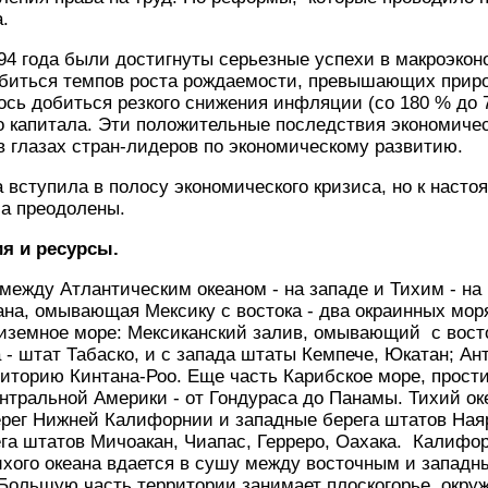
.
994 года были достигнуты серьезные успехи в макроэко
обиться темпов роста рождаемости, превышающих приро
лось добиться резкого снижения инфляции (со 180 % до 
го капитала. Эти положительные последствия экономич
в глазах стран-лидеров по экономическому развитию.
а вступила в полосу экономического кризиса, но к наст
са преодолены.
я и ресурсы.
жду Атлантическим океаном - на западе и Тихим - на 
ана, омывающая Мексику с востока - два окраинных мо
иземное море: Мексиканский залив, омывающий с вост
а - штат Табаско, и с запада штаты Кемпече, Юкатан; Ан
риторию Кинтана-Роо. Еще часть Карибское море, прос
ентральной Америки - от Гондураса до Панамы. Тихий о
рег Нижней Калифорнии и западные берега штатов Наяр
га штатов Мичоакан, Чиапас, Герреро, Оахака. Калифо
ихого океана вдается в сушу между восточным и запад
Большую часть территории занимает плоскогорье, окру