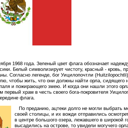
тября 1968 года. Зеленый цвет флага обозначает надежд
ики. Белый символизирует чистоту, красный - кровь, п
ы. Согласно легенде, бог Уицилопочтли (Huitzilopochtli
лю, чтобы жить, что они должны найти орла, сидящего 
паля и пожирающего змею. И когда они нашли этого орл
ам первый храм в честь своего бога-покровителя Уицило
ередине флага.
По преданию, ацтеки долго не могли выбрать м
своей столицы, и их вожди отправились осмотре
в центре большого озера, лежавшего в широкой г
высадились на острове, то увидели могучего орла