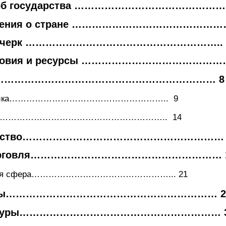
 герб государства ……………………………………….
ведения о стране ……………………………………
ий очерк …………………………………………………..
словия и ресурсы ………………………………………
……………………………………………………………… 8
политика……………………………………………….. 9
сть…………………………………………………….. 14
озяйство…………………………………………………… 
и торговля………………………………………………… 
енная сфера…………………………………………... 21
страны……………………………………………………… 2
ературы…………………………………………………… 