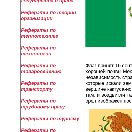
государства и права
Рефераты по теории
организации
Рефераты по
теплотехнике
Рефераты по
технологии
Флаг принят 16 сен
Рефераты по
хорошей почвы Мекс
товароведению
независимость стран
которые искали зем
Рефераты по
вершине кактуса-но
транспорту
там, и воздвигли т
орел изображен пос
Рефераты по
трудовому праву
Рефераты по туризму
Рефераты по