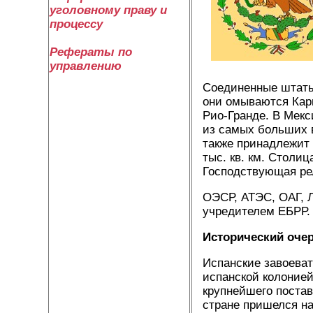
уголовному праву и
процессу
Рефераты по
управлению
Соединенные штаты
они омываются Кари
Рио-Гранде. В Мекс
из самых больших в
также принадлежит 
тыс. кв. км. Столи
Господствующая рел
ОЭСР, АТЭС, ОАГ, 
учредителем ЕБРР.
Исторический очер
Испанские завоеват
испанской колоние
крупнейшего поста
стране пришелся на