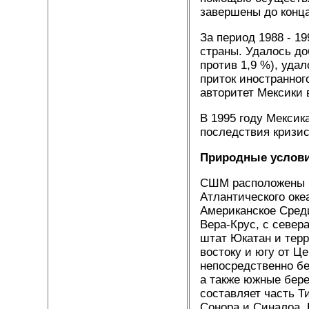
завершены до конца
За период 1988 - 1
страны. Удалось д
против 1,9 %), уда
приток иностранно
авторитет Мексики 
В 1995 году Мексик
последствия кризи
Природные услови
СШМ расположены ме
Атлантического оке
Американское Сред
Вера-Крус, с север
штат Юкатан и тер
востоку и югу от Ц
непосредственно бе
а также южные бере
составляет часть Т
Сонора и Синалоа. 