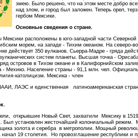
змею. Было решено, что на этом месте добро все
над злом, и город был заложен. Теперь орел, те
гербом Мексики.
Основные сведения о стране.
 Мексики расположены в юго-западной части Северной 
бским морем, на западе - Тихим океаном. На северо-вос
ике действует 350 вулканов. Сьерра-Мадре - гряда дейс
улканических систем планеты. Высшая точка - Орисаба
ряд островов в Тихом океане и в Калифорнийском залив
ца - Мехико. Население страны - 91,1 млн. чел. Официал
игия-католицизм. Мексика - член
ЛААИ, ЛАЭС и единственная латиноамериканская стра
к.
ели, открывшие Новый Свет, захватили Мексику в 1519
й. Был установлен жесточайший колониальный режим. М
вщика золота и серебра в метрополии. Мощный револю
 начал 19 столетия. Но провозглашение республики и п