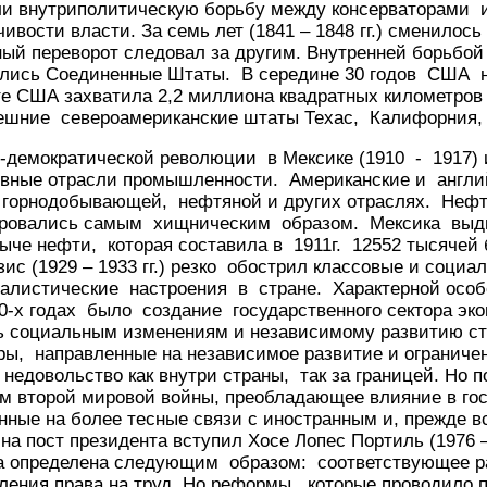
или внутриполитическую борьбу между консерваторами
ивости власти. За семь лет (1841 – 1848 гг.) сменилось
ый переворот следовал за другим. Внутренней борьбой
ались Соединенные Штаты. В середине 30 годов США 
ате США захватила 2,2 миллиона квадратных километров
ешние североамериканские штаты Техас, Калифорния,
о-демократической революции в Мексике (1910 - 1917)
овные отрасли промышленности. Американские и англ
 горнодобывающей, нефтяной и других отраслях. Неф
ровались самым хищническим образом. Мексика выдв
ыче нефти, которая составила в 1911г. 12552 тысячей
ис (1929 – 1933 гг.) резко обострил классовые и социа
алистические настроения в стране. Характерной осо
0-х годах было создание государственного сектора эк
ь социальным изменениям и независимому развитию 
ры, направленные на независимое развитие и ограниче
недовольство как внутри страны, так за границей. Но 
ом второй мировой войны, преобладающее влияние в го
ные на более тесные связи с иностранным и, прежде в
 на пост президента вступил Хосе Лопес Портиль (1976 –
а определена следующим образом: соответствующее ра
ения права на труд. Но реформы, которые проводило п