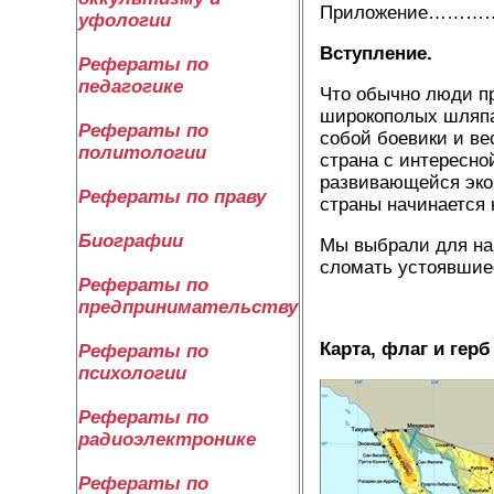
Приложение…
уфологии
Вступление.
Рефераты по
педагогике
Что обычно люди пр
широкополых шляпах
Рефераты по
собой боевики и ве
политологии
страна с интересно
развивающейся эко
Рефераты по праву
страны начинается 
Биографии
Мы выбрали для на
сломать устоявшиес
Рефераты по
предпринимательству
Карта, флаг и герб
Рефераты по
психологии
Рефераты по
радиоэлектронике
Рефераты по