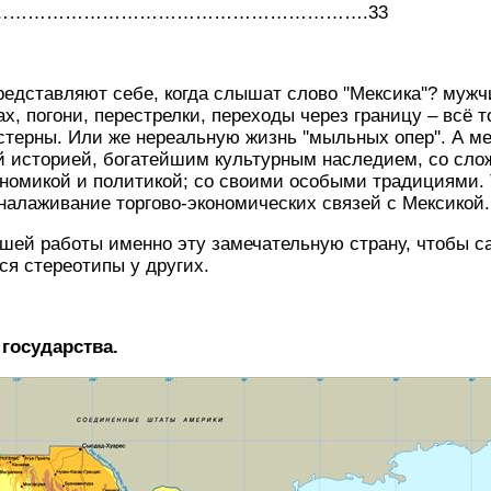
………………………………………………………….33
едставляют себе, когда слышат слово ''Мексика''? мужч
, погони, перестрелки, переходы через границу – всё т
стерны. Или же нереальную жизнь ''мыльных опер''. А м
й историей, богатейшим культурным наследием, со сло
номикой и политикой; со своими особыми традициями. 
налаживание торгово-экономических связей с Мексикой.
шей работы именно эту замечательную страну, чтобы с
я стереотипы у других.
 государства.