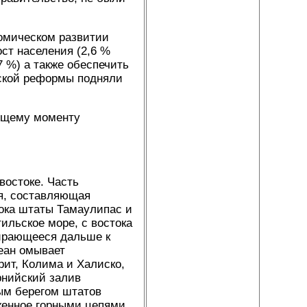
номическом развитии
ст населения (2,6 %
7 %) а также обеспечить
еской реформы подняли
оящему моменту
востоке. Часть
ря, составляющая
ока штаты Тамаулипас и
тильское море, с востока
тирающееся дальше к
кеан омывает
ит, Колима и Халиско,
рнийский залив
ным берегом штатов
женное горными цепями,