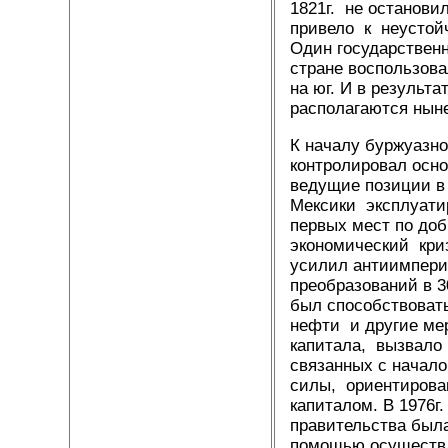
1821г. не останов
привело к неустойч
Один государственн
стране воспользов
на юг. И в результ
располагаются нын
К началу буржуазн
контролировал осн
ведущие позиции в
Мексики эксплуати
первых мест по доб
экономический криз
усилил антиимпери
преобразований в 3
был способствоват
нефти и другие ме
капитала, вызвало 
связанных с начал
силы, ориентирован
капиталом. В 1976г.
правительства был
помощью осуществл