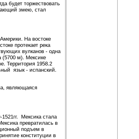
гда будет торжествовать
рзающий змею, стал
Америки. На востоке
токе протекает река
твующих вулканов - одна
 (5700 м). Мексике
е. Территория 1958.2
ьный язык - испанский.
на, являющаяся
-1521гг. Мексика стала
ексика превратилась в
ционный подъем в
ринятие конституции в