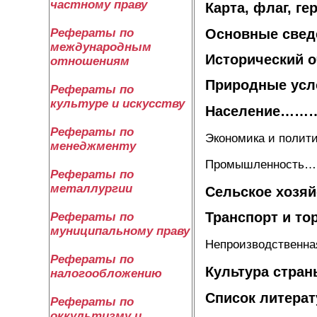
частному праву
Карта, флаг,
Основные с
Рефераты по
международным
Историческ
отношениям
Природные у
Рефераты по
культуре и искусству
Население
Рефераты по
Экономика и 
менеджменту
Промышленно
Рефераты по
металлургии
Сельское х
Транспорт 
Рефераты по
муниципальному праву
Непроизводств
Рефераты по
Культура 
налогообложению
Список лит
Рефераты по
оккультизму и