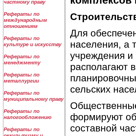
частному праву
Строительст
Рефераты по
международным
отношениям
Для обеспече
Рефераты по
населения, а 
культуре и искусству
учреждения и
Рефераты по
менеджменту
располагают 
Рефераты по
планировочны
металлургии
сельских насе
Рефераты по
муниципальному праву
Общественные
Рефераты по
формируют об
налогообложению
составной час
Рефераты по
оккультизму и