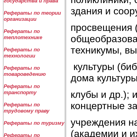
государства и права
здания и соор
Рефераты по теории
организации
просвещения (
Рефераты по
общеобразова
теплотехнике
техникумы, в
Рефераты по
технологии
культуры (биб
Рефераты по
товароведению
дома культуры
Рефераты по
клубы и др.); 
транспорту
концертные за
Рефераты по
трудовому праву
учреждения на
Рефераты по туризму
(академии и и
Рефераты по