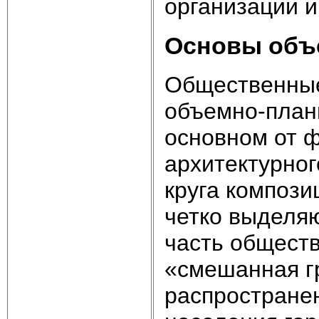
органи
Основы объ
Общественные
объемно-план
основном от 
архитектурног
круга композ
четко выделя
часть общест
«смешанная г
распростране