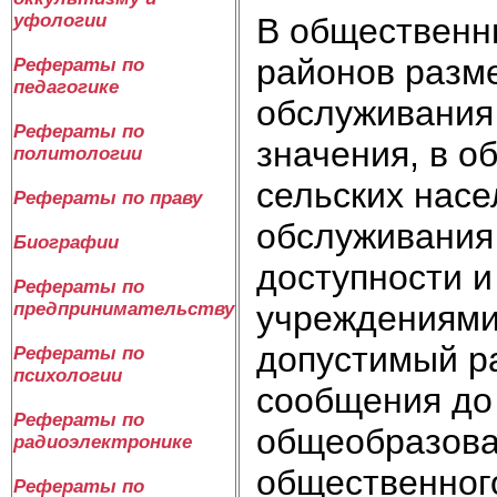
уфологии
В общественн
районов разм
Рефераты по
педагогике
обслуживания
Рефераты по
значения, в о
политологии
сельских нас
Рефераты по праву
обслуживания 
Биографии
доступности и
Рефераты по
учреждениями
предпринимательству
допустимый р
Рефераты по
психологии
сообщения до 
Рефераты по
общеобразова
радиоэлектронике
общественног
Рефераты по