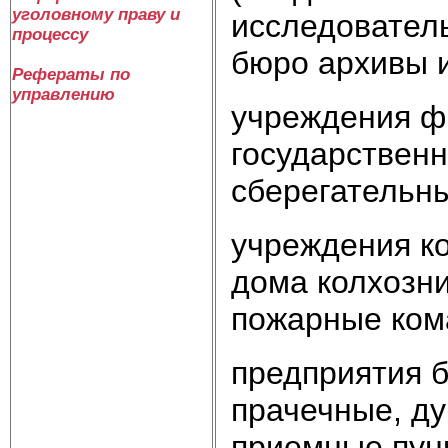
уголовному праву и
исследователь
процессу
бюро архивы и
Рефераты по
управлению
учреждения ф
государственн
сберегател
учреждения ко
дома колхозни
пожарные кома
предприятия 
прачечные, ду
приемные пу