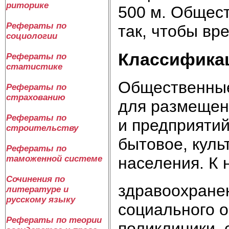
риторике
500 м. Общес
Рефераты по
так, чтобы вр
социологии
Классифика
Рефераты по
статистике
Общественные
Рефераты по
страхованию
для размещен
Рефераты по
и предприятий
строительству
бытовое, кул
Рефераты по
населения. К 
таможенной системе
Сочинения по
здравоохранен
литературе и
русскому языку
социального о
Рефераты по теории
поликлиники, 