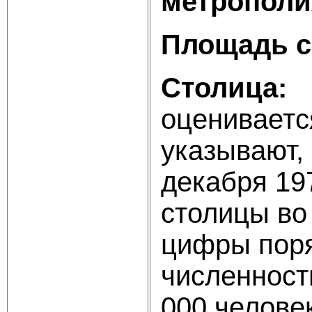
метрополи
Площадь с
Столица:
К
оцениваетс
указывают,
декабря 19
столицы во
цифры поря
численност
000 человек