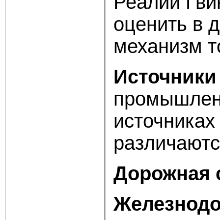
Реалии Гви
оценить в 
механизм т
Источники
промыш
исто
различают
Дорожная 
Железнод