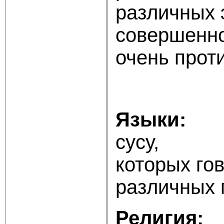
различных 
сове
очень прот
Языки:
фр
сусу, 
котор
различных
Религия:
о