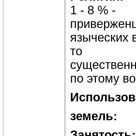
1 - 8
при
языческих 
то ни
суще
по этому в
Использов
земель:
по
Занятость: