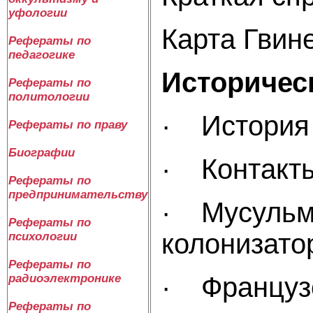
уфологии
Карта
Рефераты по
педагогике
Истор
Рефераты по
политологии
· История
Рефераты по праву
Биографии
· Ко
Рефераты по
предпринимательству
· Мусульма
Рефераты по
колониз
психологии
Рефераты по
· Франц
радиоэлектронике
Рефераты по