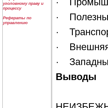
· 
уголовному праву и
процессу
· Полез
Рефераты по
управлению
· Тр
· 
· Западны
НЕИЗБЕЖН