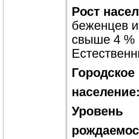
Рост насел
бежен
свы
Естественны
Гор
население
Уровень
рождаемос