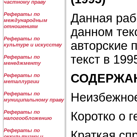
частному праву
Данная раб
Рефераты по
международным
отношениям
данном тек
Рефераты по
авторские 
культуре и искусству
текст в 199
Рефераты по
менеджменту
СОДЕРЖА
Рефераты по
металлургии
Неизбеж
Рефераты по
муниципальному праву
Рефераты по
Коро
налогообложению
Рефераты по
Краткая
оккультизму и