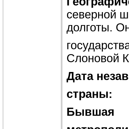
Географич
северной 
долготы. О
государства
Слоновой К
Дата неза
страны:
2
Бывшая