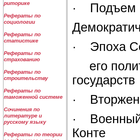
риторике
· Подъем н
Рефераты по
социологии
Демок
Рефераты по
статистике
· Эпоха Сек
Рефераты по
страхованию
его полит
Рефераты по
гос
строительству
Рефераты по
· Вторж
таможенной системе
Сочинения по
· Военный 
литературе и
русскому языку
К
Рефераты по теории