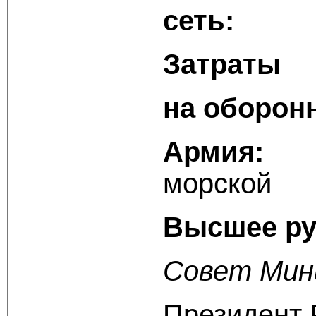
сеть:
3 к
Затраты
на оборон
Армия:
су
морск
Высшее ру
Совет Мин
Президент 