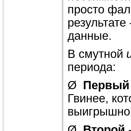
просто фал
результате 
данные.
В смутной
периода:
Ø
Первый
Гвинее, ко
выигрышном
Ø
Второй
-