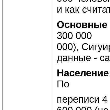
и как счита
Основные 
300 0
000), С
данные - с
Население
По
переписи 4 