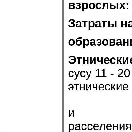
взрослых
Затраты н
образован
Этнически
сусу
этничес
еще дес
и о
рас