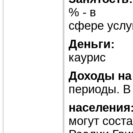
% - в
сфере услу
Деньги:
гв
каурис
Доход
периоды. В
насе
могут сост