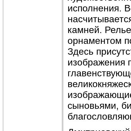
исполнения. В
насчитывается
камней. Рель
орнаментом п
Здесь присут
изображения п
главенствующ
великокняжеск
изображающие
сыновьями, би
благословляю