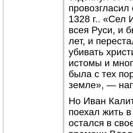
провозгласил 
1328 г.. «Cел
всея Руси, и 
лет, и перест
убивать христ
истомы и мног
была с тех по
земле», — нап
Но Иван Калит
поехал жить в
остался в сво