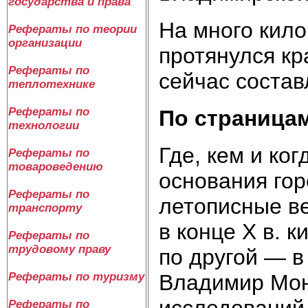
государства и права
На много кил
Рефераты по теории
организации
протянулся кр
Рефераты по
сейчас состав
теплотехнике
Рефераты по
По страница
технологии
Где, кем и ко
Рефераты по
товароведению
основания го
Рефераты по
летописные ве
транспорту
в конце X в. 
Рефераты по
трудовому праву
по другой — в 
Владимир Мон
Рефераты по туризму
исследований 
Рефераты по