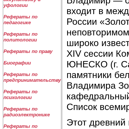
Владимир — о
уфологии
входит в меж
Рефераты по
России «Золот
педагогике
неповторимому
Рефераты по
политологии
широко извес
XIV сессии Ко
Рефераты по праву
ЮНЕСКО (г. Са
Биографии
памятники бел
Рефераты по
предпринимательству
Владимира Зо
Рефераты по
кафедральный
психологии
Список всемир
Рефераты по
радиоэлектронике
Этот древний 
Рефераты по