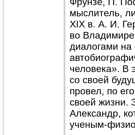
Фрунзе, П. П
мыслитель, л
XIX в. А. И. 
во Владимире.
диалогами на
автобиографи
человека». В 
со своей буд
провел, по ег
своей жизни. 
Александр, к
ученым-физио