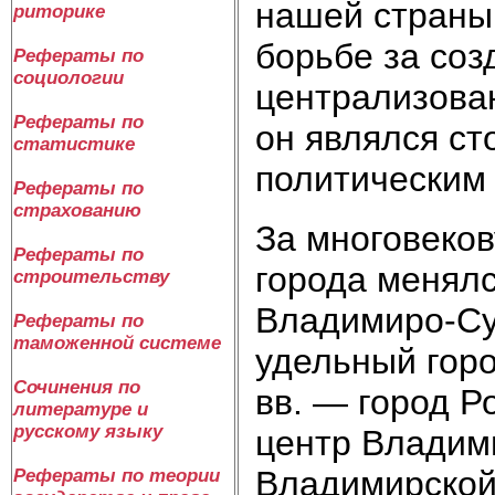
нашей страны
риторике
борьбе за соз
Рефераты по
социологии
централизован
Рефераты по
он являлся ст
статистике
политическим
Рефераты по
страхованию
За многовеко
Рефераты по
города менялс
строительству
Владимиро-Суз
Рефераты по
таможенной системе
удельный горо
Сочинения по
вв. — город Р
литературе и
русскому языку
центр Владими
Владимирской
Рефераты по теории