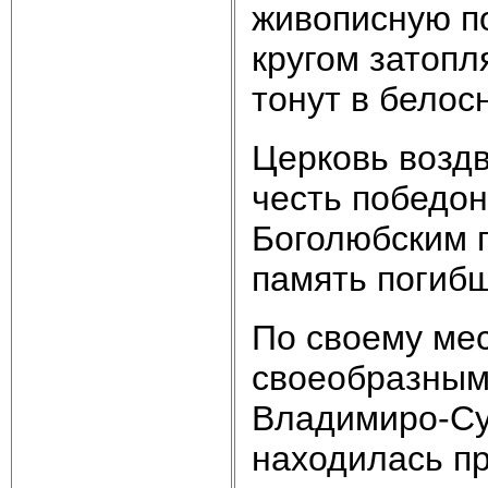
живописную по
кругом затопл
тонут в белос
Церковь воздви
честь победо
Боголюбским п
память погибш
По своему ме
своеобразным
Владимиро-Су
находилась пр