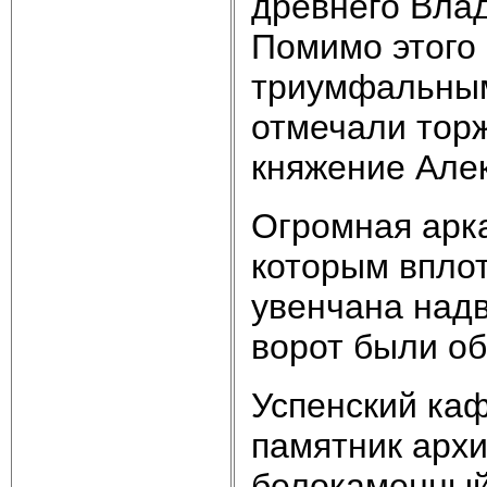
древнего Вла
Помимо этого
триумфальным
отмечали тор
княжение Алек
Огромная арк
которым впло
увенчана над
ворот были о
Успенский ка
памятник архи
белокаменный