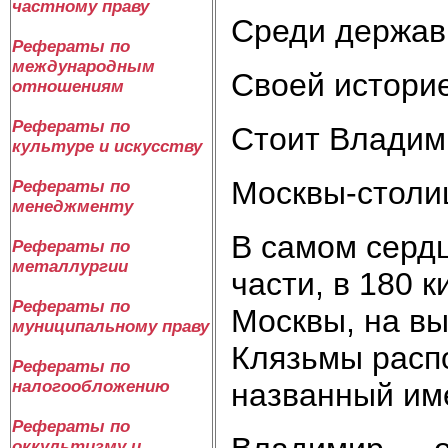
частному праву
Среди держав
Рефераты по
международным
Своей историе
отношениям
Рефераты по
Стоит Владим
культуре и искусству
Москвы-столи
Рефераты по
менеджменту
В самом сердц
Рефераты по
металлургии
части, в 180 
Рефераты по
Москвы, на вы
муниципальному праву
Клязьмы расп
Рефераты по
названный им
налогообложению
Рефераты по
оккультизму и