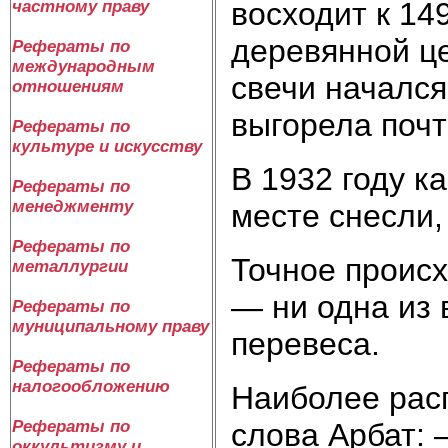
восходит к 149
частному праву
деревянной ц
Рефераты по
международным
свечи начался
отношениям
выгорела почт
Рефераты по
культуре и искусству
В 1932 году к
Рефераты по
менеджменту
месте снесли,
Рефераты по
Точное проис
металлургии
— ни одна из 
Рефераты по
муниципальному праву
перевеса.
Рефераты по
налогообложению
Наиболее рас
слова Арбат: 
Рефераты по
оккультизму и