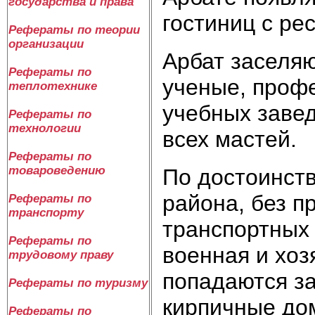
государства и права
гостиниц с ре
Рефераты по теории
организации
Арбат заселя
Рефераты по
ученые, проф
теплотехнике
учебных завед
Рефераты по
технологии
всех мастей.
Рефераты по
товароведению
По достоинств
района, без 
Рефераты по
транспорту
транспортных 
Рефераты по
военная и хоз
трудовому праву
попадаются з
Рефераты по туризму
кирпичные до
Рефераты по