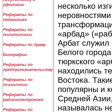
несколько изг
уфологии
неровностями 
Рефераты по
педагогике
трансформаци
Рефераты по
«арбад» («раб
политологии
Арбат служил
Рефераты по праву
Белого города
Биографии
тюркского «ар
Рефераты по
находились т
предпринимательству
Востока. Таки
Рефераты по
психологии
популярны и 
Рефераты по
Средней Азии,
радиоэлектронике
называлась не
Рефераты по