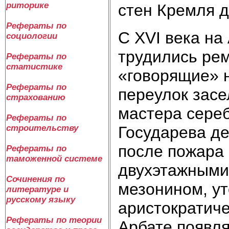
риторике
стен Кремля д
Рефераты по
С XVI века на
социологии
трудились рем
Рефераты по
статистике
«говорящие» 
Рефераты по
переулок зас
страхованию
мастера сере
Рефераты по
Государева де
строительству
после пожара 
Рефераты по
таможенной системе
двухэтажными
Сочинения по
мезонином, у
литературе и
русскому языку
аристократиче
Рефераты по теории
Арбате появл