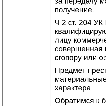
за передачу м
получение.
Ч 2 ст. 204 У
квалифицирую
лицу коммерче
совершенная 
сговору или о
Предмет прест
материальные 
характера.
Обратимся к 