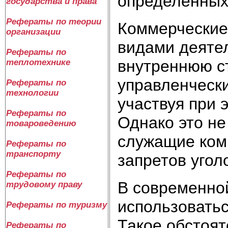
определенных
государства и права
Рефераты по теории
Коммерческие
организации
видами деяте
Рефераты по
внутреннюю с
теплотехнике
управленчески
Рефераты по
технологии
участвуя при 
Рефераты по
Однако это не
товароведению
служащие комм
Рефераты по
транспорту
запретов угол
Рефераты по
В современно
трудовому праву
использовать
Рефераты по туризму
Такое обстоят
Рефераты по