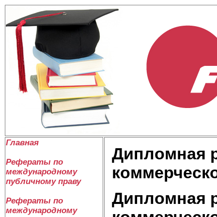
Главная
Дипломная р
Рефераты по
коммерческо
международному
публичному праву
Дипломная р
Рефераты по
международному
коммерческо