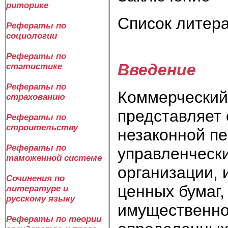
риторике
Список литер
Рефераты по
социологии
Рефераты по
Введение
статистике
Рефераты по
Коммерческий
страхованию
представляет 
Рефераты по
строительству
незаконной п
Рефераты по
управленческ
таможенной системе
организации, 
Сочинения по
ценных бумаг,
литературе и
русскому языку
имущественно
Рефераты по теории