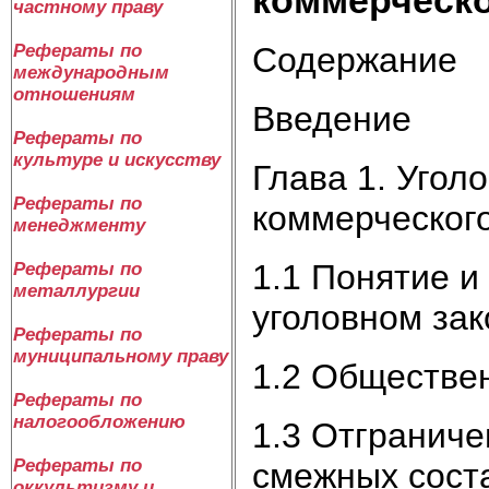
частному праву
Содержание
Рефераты по
международным
отношениям
Введение
Рефераты по
культуре и искусству
Глава 1. Угол
Рефераты по
коммерческого
менеджменту
1.1 Понятие и
Рефераты по
металлургии
уголовном за
Рефераты по
муниципальному праву
1.2 Обществен
Рефераты по
налогообложению
1.3 Отграниче
Рефераты по
смежных сост
оккультизму и