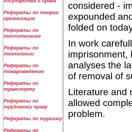
государства и права
considered - i
Рефераты по теории
expounded and 
организации
folded on today
Рефераты по
теплотехнике
In work carefu
Рефераты по
imprisonment, b
технологии
analyses the lac
Рефераты по
товароведению
of removal of su
Рефераты по
транспорту
Literature and 
allowed comple
Рефераты по
трудовому праву
problem.
Рефераты по туризму
Рефераты по