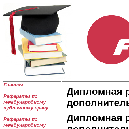
Главная
Дипломная р
Рефераты по
дополнител
международному
публичному праву
Дипломная р
Рефераты по
международному
дополнител