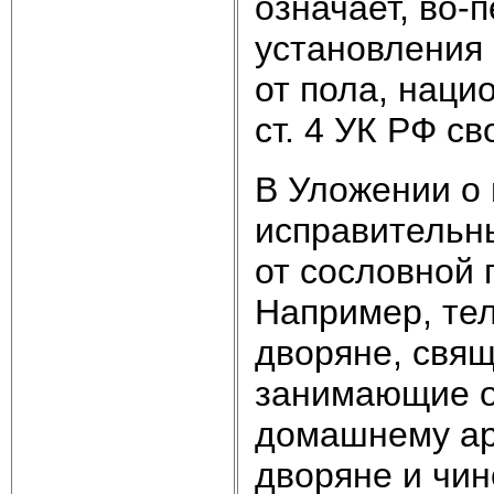
означает, во-
установления 
от пола, наци
ст. 4 УК РФ с
В Уложении о 
исправительны
от сословной
Например, те
дворяне, свящ
занимающие о
домашнему ар
дворяне и чин