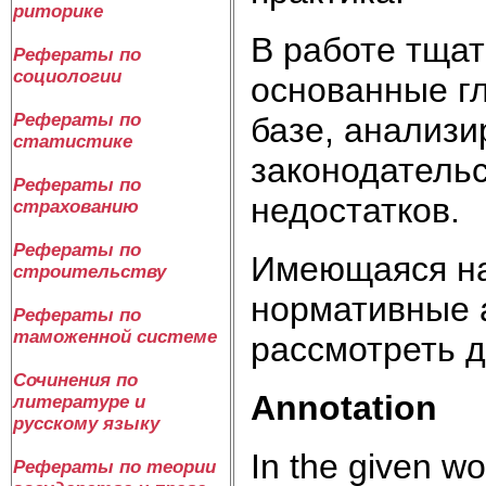
риторике
В работе тщат
Рефераты по
социологии
основанные г
Рефераты по
базе, анализи
статистике
законодательс
Рефераты по
недостатков.
страхованию
Рефераты по
Имеющаяся на
строительству
нормативные 
Рефераты по
таможенной системе
рассмотреть 
Сочинения по
Annotation
литературе и
русскому языку
In the given wo
Рефераты по теории