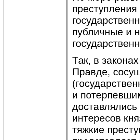
преступления 
государственн
публичные и н
государствен
Так, в закона
Правде, сосу
(государствен
и потерпевшим
доставлялись 
интересов кн
тяжкие престу