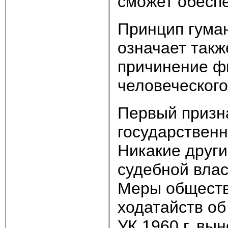
сможет обеспе
Принцип гума
означает такж
причинение ф
человеческого 
Первый призна
государственно
Никакие други
судебной влас
Меры обществ
ходатайств об
УК 1960 г. вы