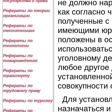
не должно нар
государства и права
как согласно 
Рефераты по теории
организации
полученные с
Рефераты по
имеющими юри
теплотехнике
положены в ос
Рефераты по
технологии
использоватьс
Рефераты по
уголовному де
товароведению
любое другое 
Рефераты по
установленной
транспорту
совокупности 
Рефераты по
трудовому праву
Для установл
Рефераты по туризму
назначаться 
Рефераты по