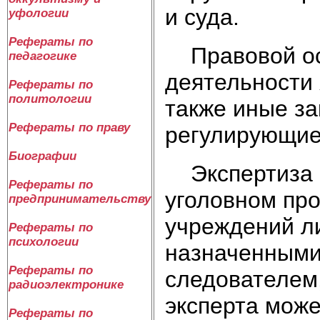
и суда.
уфологии
Рефераты по
Правовой осн
педагогике
деятельности 
Рефераты по
политологии
также иные за
Рефераты по праву
регулирующие
Биографии
Экспертиза (
Рефераты по
уголовном пр
предпринимательству
учреждений л
Рефераты по
психологии
назначенными
Рефераты по
следователем,
радиоэлектронике
эксперта може
Рефераты по