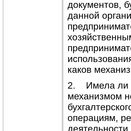
документов, б
данной органи
предпринимат
хозяйственны
предпринимат
использования
каков механиз
2. Имела ли м
механизмом н
бухгалтерског
операциям, р
деятельности 