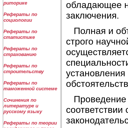
обладающее н
риторике
заключения.
Рефераты по
социологии
Полная и объ
Рефераты по
статистике
строго научно
Рефераты по
осуществляет
страхованию
специальност
Рефераты по
установления
строительству
обстоятельств
Рефераты по
таможенной системе
Проведение э
Сочинения по
литературе и
соответствии 
русскому языку
законодатель
Рефераты по теории