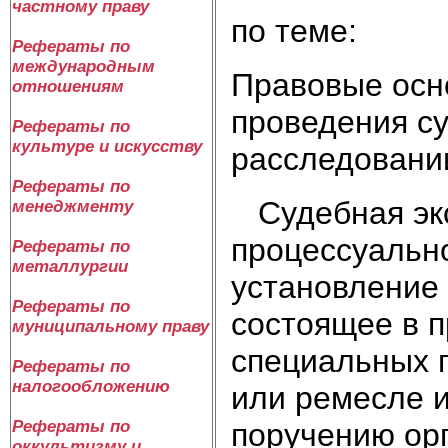
частному праву
по теме:
Рефераты по
международным
Правовые осн
отношениям
проведения су
Рефераты по
культуре и искусству
расследовани
Рефераты по
Судебная экс
менеджменту
процессуальн
Рефераты по
металлургии
установление 
Рефераты по
состоящее в 
муниципальному праву
специальных п
Рефераты по
налогообложению
или ремесле и
поручению орг
Рефераты по
оккультизму и