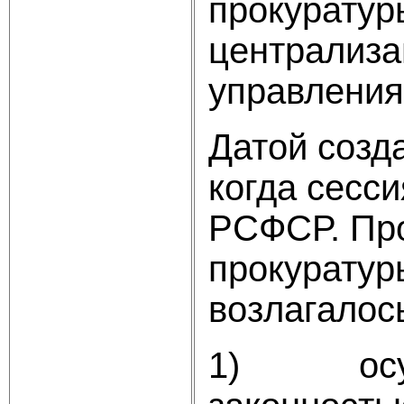
прокуратур
централиза
управления
Датой созд
когда сесс
РСФСР. Про
прокуратур
возлагалос
1) осущес