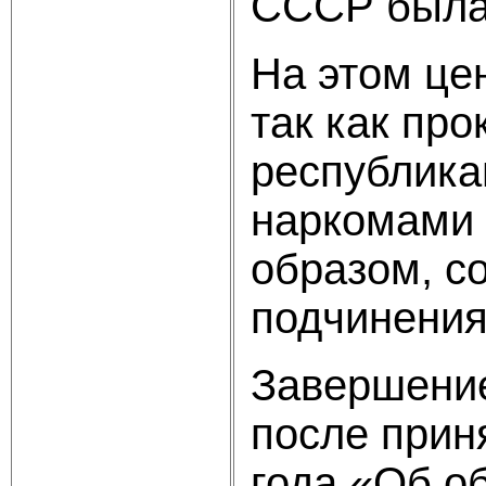
СССР была 
На этом це
так как пр
республика
наркомами 
образом, с
подчинения
Завершение
после прин
года «Об о