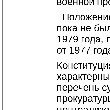
военной пр
Положение 
пока не бы
1979 года,
от 1977 год
Конституци
характерны
перечень с
прокуратур
централизо