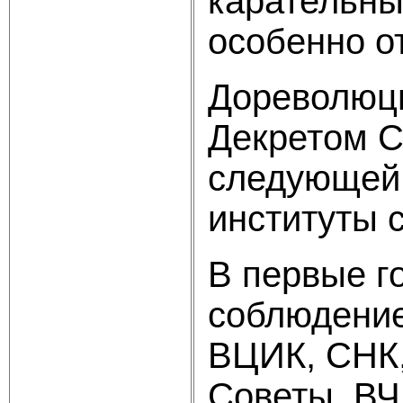
карательны
особенно о
Дореволюци
Декретом С
следующей 
институты 
В первые г
соблюдение
ВЦИК, СНК,
Советы, ВЧК