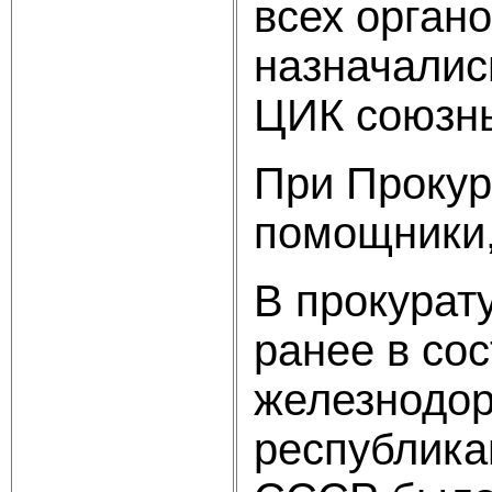
всех орган
назначалис
ЦИК союзны
При Прокур
помощники,
В прокурат
ранее в со
железнодор
республика