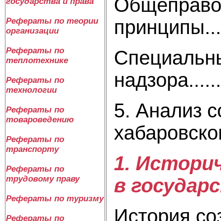
Общеправ
государства и права
принципы.........
Рефераты по теории
организации
Рефераты по
Специальны
теплотехнике
надзора.........
Рефераты по
технологии
5. Анализ 
Рефераты по
товароведению
хабаровск
Рефераты по
транспорту
1. Истори
Рефераты по
трудовому праву
в государ
Рефераты по туризму
История со
Рефераты по