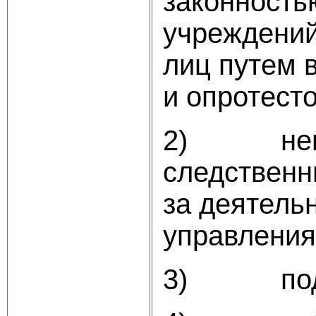
законность
учреждений
лиц путем 
и опротест
2) непоср
следственн
за деятель
управления
3) поддер