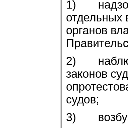
1) надзор 
отдельных 
органов вл
Правитель
2) наблюд
законов су
опротестов
судов;
3) возбуж