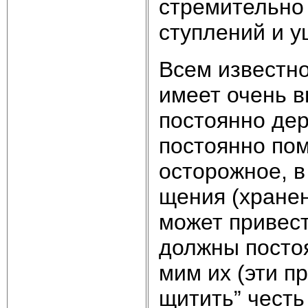
стре­ми­тель­но 
сту­п­ле­ний и 
Всем из­вест­но
име­ет очень вы
по­сто­ян­но дер
по­сто­ян­но по
ос­то­рож­ное, в
ще­ния (хра­не­н
мо­жет при­вес­
долж­ны по­сто­
мим их (эти пра
щи­тить” честь 