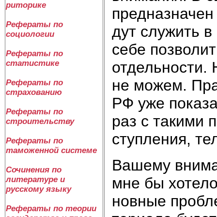
риторике
пред­на­зна­чен
Рефераты по
дут слу­жить в
социологии
се­бе по­зво­лит
Рефераты по
от­дель­но­сти.
статистике
не мо­жем. Прак
Рефераты по
страхованию
РФ уже по­ка­за
Рефераты по
раз с та­ки­ми 
строительству
сту­п­ле­ния, те
Рефераты по
таможенной системе
Ва­ше­му вни­ма­
Сочинения по
мне бы хо­те­ло
литературе и
русскому языку
нов­ные про­бле
Рефераты по теории