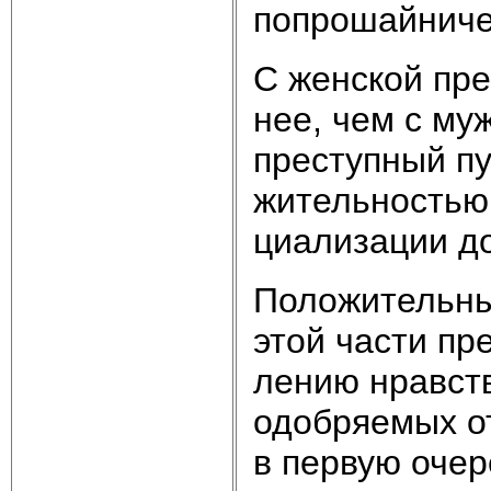
по­про­шай­ни­че
С жен­ской пре­
нее, чем с муж­
пре­ступ­ный пу
жи­тель­но­стью 
циа­ли­за­ции д
По­ло­жи­тель­ны
этой час­ти пре­
ле­нию нрав­ст­в
одоб­ряе­мых от
в пер­вую оче­р