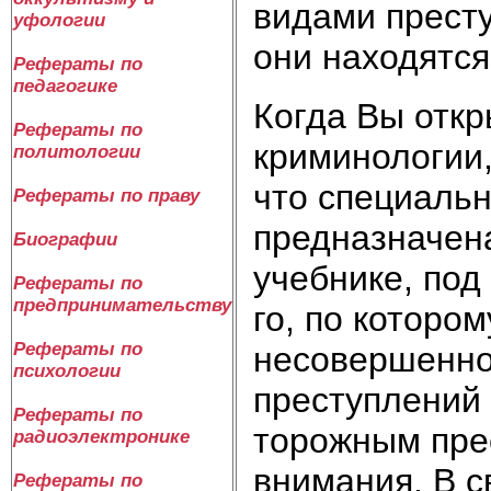
ви­да­ми пре­ст
уфологии
они на­хо­дят­ся
Рефераты по
педагогике
Ко­гда Вы от­кр
Рефераты по
кри­ми­но­ло­гии
политологии
что спе­ци­аль­
Рефераты по праву
пред­на­зна­че­
Биографии
учеб­ни­ке, под 
Рефераты по
предпринимательству
го, по ко­то­ро­
Рефераты по
не­со­вер­шен­но
психологии
пре­сту­п­ле­ний 
Рефераты по
то­рож­ным пре­с
радиоэлектронике
вни­ма­ния. В с
Рефераты по