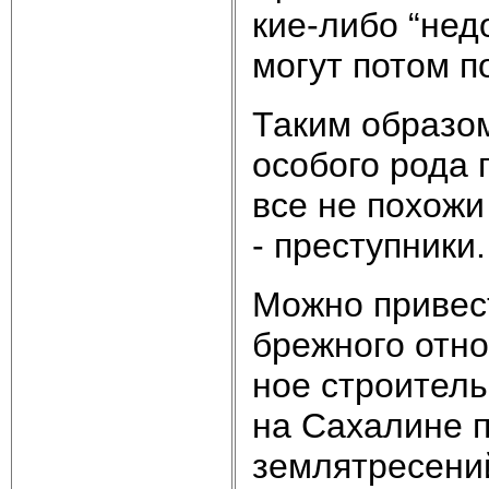
кие-ли­бо “не­до
мо­гут по­том п
Та­ким об­ра­зом
осо­бо­го ро­да 
все не по­хо­жи
- пре­ступ­ни­ки.
Мож­но при­вес
бреж­но­го от­но
ное строи­тель­
на Са­ха­ли­не 
зем­лят­ре­се­