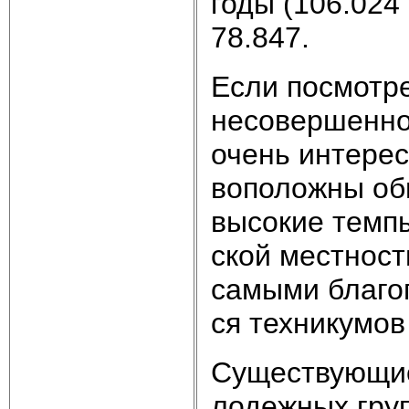
го­ды (106.024 
78.847.
Ес­ли по­смот­р
не­со­вер­шен­н
очень ин­те­рес
во­по­лож­ны об­
вы­со­кие тем­п
ской ме­ст­но­ст
са­мы­ми бла­го­
ся тех­ни­ку­мов
Су­ще­ст­вую­щи
ло­деж­ных групп