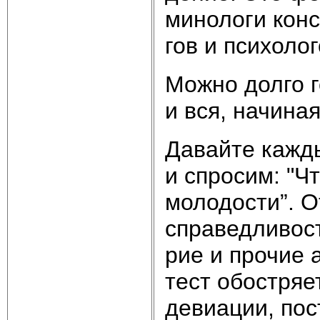
ми­но­ло­ги кон­
гов и пси­хо­ло
Мож­но дол­го г
и вся, на­чи­ная
Да­вай­те ка­ж­
и спро­сим: "Чт
мо­ло­до­сти”. О
спра­вед­ли­вост
рие и про­чие а
тест обо­ст­ря­е
де­виа­ции, по­с