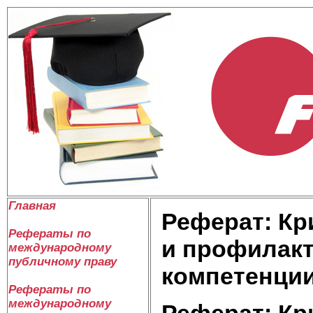
Главная
Реферат: Кр
Рефераты по
и профилакт
международному
публичному праву
компетенци
Рефераты по
международному
Реферат: Кр