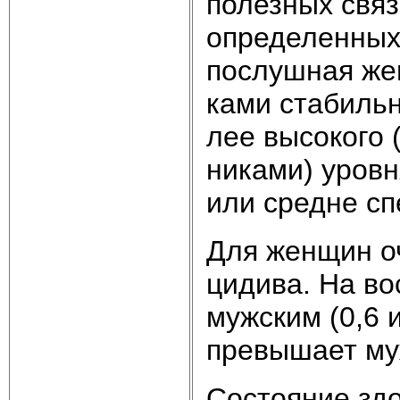
по­лез­ных свя­
оп­ре­де­лен­ных
пос­луш­ная жен­
ка­ми ста­биль­
лее вы­со­ко­го
ни­ка­ми) уров­н
или средне спе
Для жен­щин оч
ци­ди­ва. На вос
муж­ским (0,6 и
пре­вы­ша­ет му
Со­стоя­ние здо