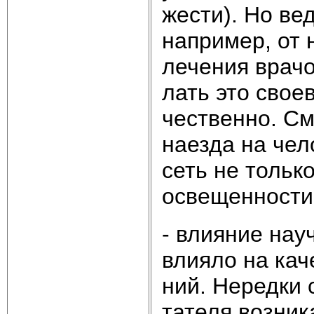
же­сти). Но вед
на­при­мер, от н
ле­че­ния врач
лать это свое­
че­ст­вен­но. См
на­ез­да на че­л
сеть не толь­ко
ос­ве­щен­но­сти
- влия­ние на­уч
влия­ло на ка­че
ний. Не­ред­ки 
та­те­ля воз­ни­