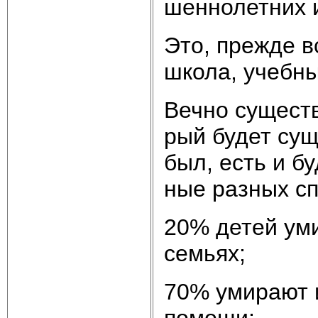
шен­но­лет­них и
Это, пре­ж­де в
шко­ла, учеб­ны
Веч­но су­ще­ст­
рый бу­дет су­щ
был, есть и бу­
ные раз­ных спе
20% де­тей уми­р
семь­ях;
70% уми­ра­ют и
по­мо­щи;