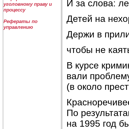
И за сло­ва: ле
уголовному праву и
процессу
Де­тей на не­хо
Рефераты по
управлению
Дер­жи в при­л
что­бы не ка­ять
В кур­се кри­ми­
ва­ли про­бле­му
(в около престу
Крас­но­ре­чи­в
По ре­зуль­та­т
на 1995 год бы