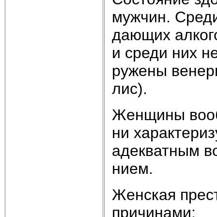
муж­чин. Сре­д
даю­щих ал­ко­го
и сре­ди них не
ру­же­ны ве­не­р
лис).
Жен­щи­ны во­об
ни ха­рак­те­ри­
аде­к­ват­ным во
ни­ем.
Жен­ская пре­ст
при­чи­на­ми: