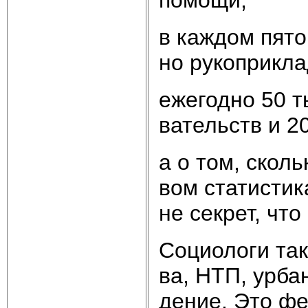
в ка­ж­дом пя­то
но ру­ко­при­кла
еже­год­но 50 ты
ва­тельств и 20
а о том, сколь­
вом ста­ти­сти­к
не сек­рет, что
Со­цио­ло­ги так
ва, НТП, ур­ба­н
де­ние. Это фе­