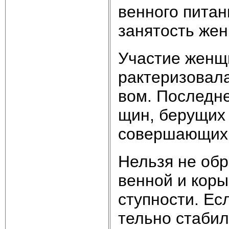
вен­но­го пи­та­
за­ня­тость жен
Уча­стие жен­щи
рак­те­ри­зо­ва­
вом. По­след­не
щин, бе­ру­щих 
со­вер­шаю­щих 
Нель­зя не об­р
вен­ной и ко­ры
ступ­но­сти. Ес­
тель­но ста­бил