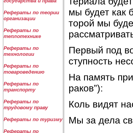
те­риа­ла бу­дет
государства и права
мы бу­дет как б
Рефераты по теории
организации
то­рой мы бу­д
Рефераты по
рас­смат­ри­ват
теплотехнике
Пер­вый под во
Рефераты по
технологии
ступ­ность не­со
Рефераты по
товароведению
На па­мять при­
Рефераты по
ра­ков”):
транспорту
Коль ви­дят на
Рефераты по
трудовому праву
Мы за де­ла сво
Рефераты по туризму
Рефераты по