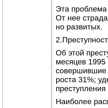
Эта про­бле­ма 
От нее стра­да
но раз­ви­тых.
2.Пре­ступ­нос
Об этой пре­сту
ме­ся­цев 1995
со­вер­шив­шие 
рос­та 31%; уд
пре­сту­п­ле­ни
Наи­бо­лее рас­