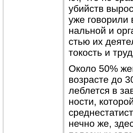
убийств вы­рос
уже го­во­ри­ли
наль­ной и ор­га
стью их дея­тел
то­кость и труд
Око­ло 50% жен­
воз­рас­те до 
леб­лет­ся в за
но­сти, ко­то­ро
сред­не­ста­ти­
неч­но же, здес