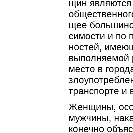
щин яв­ля­ют­ся 
об­ще­ст­вен­но
щее боль­шин­ст
си­мо­сти и по 
но­стей, имею­щ
вы­пол­няе­мой 
ме­сто в го­ро­
зло­упот­реб­ле
транс­пор­те и в
Жен­щи­ны, осо­
муж­чи­ны, на­ка
ко­неч­но объ­яс