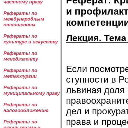
частному праву
и профилакт
Рефераты по
международным
компетенци
отношениям
Лек­ция. Те­ма
Рефераты по
культуре и искусству
Рефераты по
менеджменту
Ес­ли по­смот­р
Рефераты по
металлургии
ступ­но­сти в Ро
льви­ная до­ля 
Рефераты по
муниципальному праву
пра­во­ох­ра­ни­
Рефераты по
дел и про­ку­ра­
налогообложению
пра­ва и про­це
Рефераты по
оккультизму и