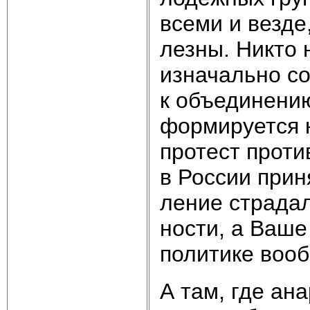
все­ми и вез­де
лез­ны. Ни­кто 
из­на­чаль­но 
к объ­е­ди­не­ни
фор­ми­ру­ет­ся 
про­тест про­ти
в Рос­сии при­н
ле­ние стра­да­
но­сти, а Ва­ше
по­ли­ти­ке во­о
А там, где ана