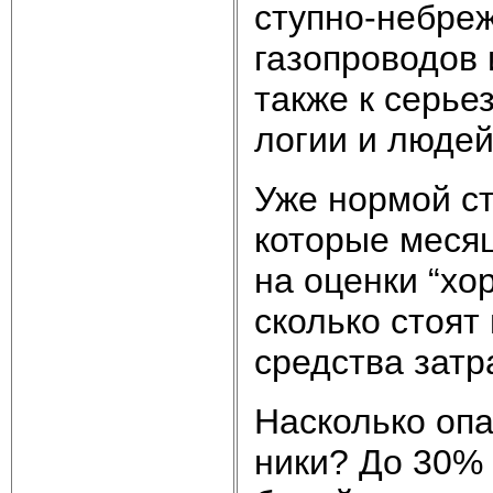
ступ­но-не­бреж
га­зо­про­во­дов
так­же к серь­е
ло­гии и лю­дей
Уже нор­мой ста
ко­то­рые ме­ся
на оцен­ки “хо­р
сколь­ко сто­ят 
сред­ст­ва за­т
На­сколь­ко опа­
ни­ки? До 30% в