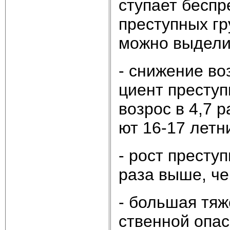
сту­па­ет бес­пр
пре­ступ­ных гр
мож­но вы­де­ли
- сни­же­ние воз
ци­ент пре­ступ­
воз­рос в 4,7 р
ют 16-17 лет­н
- рост пре­ступ
раза вы­ше, че
- боль­шая тя­ж
ст­вен­ной опас­