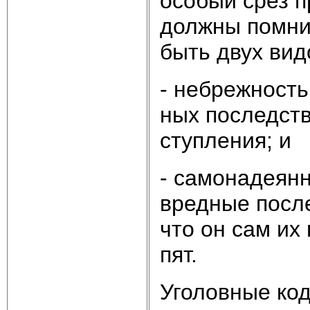
осо­бый срез пр
долж­ны пом­нит
быть двух ви­д
- не­бреж­ность
ных по­след­ст­
сту­п­ле­ния; и
- са­мо­на­де­ян
вред­ные по­след
что он сам их п
пят.
Уго­лов­ные ко­