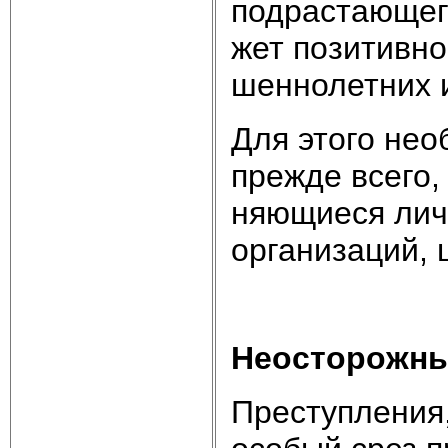
под­рас­таю­ще­
жет по­зи­тив­н
шен­но­лет­них 
Для это­го не­о
пре­ж­де все­го
няю­щие­ся лич­
ор­га­ни­за­ций,
Не­ос­то­рож­ны
Пре­сту­п­ле­ния