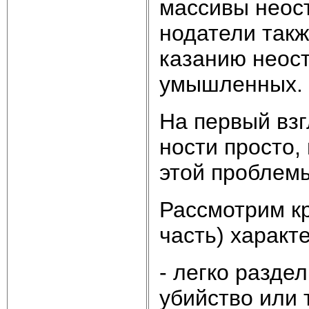
мас­си­вы не­ос­
но­да­те­ли та
ка­за­нию не­ос­
умыш­лен­ных.
На пер­вый взгл
но­сти про­сто,
этой про­бле­м
Рас­смот­рим кри
часть) ха­рак­те
- лег­ко раз­д
убий­ст­во или 