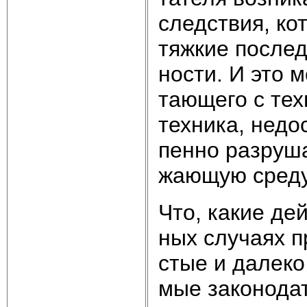
след­ст­вия, ко
тяж­кие по­след
но­сти. И это мо
таю­ще­го с тех
тех­ни­ка, не­до
пен­но раз­ру­ша
жаю­щую сре­ду
Что, ка­кие дей
ных слу­ча­ях п
стые и да­ле­ко
мые за­ко­но­да