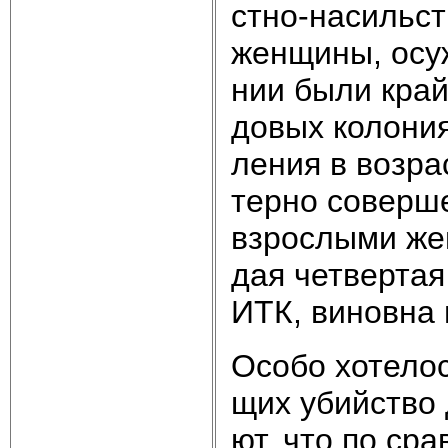
ст­но-на­силь­с
жен­щи­ны, осу­ж
нии бы­ли край­
до­вых ко­ло­ни
ле­ния в воз­ра
тер­но со­вер­ше
взрос­лы­ми жен
дая чет­вер­тая
ИТК, ви­нов­на в
Осо­бо хо­те­ло
щих убий­ст­во 
ют, что по срав