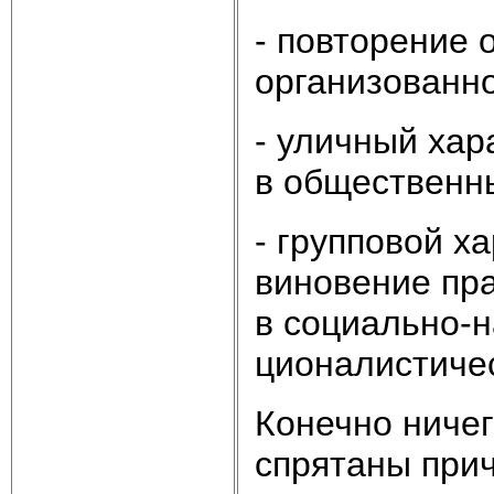
- по­вто­ре­ние 
ор­га­ни­зо­ван­
- улич­ный ха­ра
в об­ще­ст­вен­
- груп­по­вой х
ви­но­ве­ние пра
в со­ци­аль­но-н
цио­на­ли­сти­че­
Ко­неч­но ни­че­
спря­та­ны при­ч