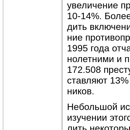
уве­ли­че­ние пр
10-14%. Бо­лее 
дить вклю­че­ни
ние про­ти­во­п
1995 го­да от­ча
но­лет­ни­ми и 
172.508 пре­сту
став­ля­ют 13% 
ни­ков.
Не­боль­шой ис­
изу­че­нии это­г
лить не­ко­то­ры