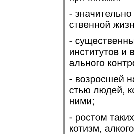
- зна­чи­тель­н
ст­вен­ной жиз­
- су­ще­ст­вен­
ин­сти­ту­тов и
аль­но­го кон­тр
- воз­рос­шей на
стью лю­дей, ко
ни­ми;
- рос­том та­ких
ко­тизм, ал­ко­г