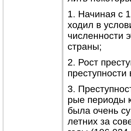
1. На­чи­ная с 
хо­дил в ус­ло­в
чис­лен­но­сти 
стра­ны;
2. Рост пре­сту
пре­ступ­но­сти
3. Пре­ступ­нос
рые пе­рио­ды к
бы­ла очень су­
лет­них за со­в