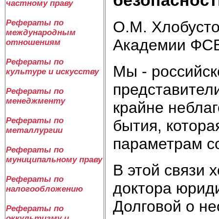
частному праву
О.М. Хлобусто
Рефераты по
международным
Академии ФСБ
отношениям
Рефераты по
Мы - российск
культуре и искусству
представители
Рефераты по
менеджменту
крайне неблаг
Рефераты по
бытия, котора
металлургии
параметрам с
Рефераты по
муниципальному праву
В этой связи 
Рефераты по
доктора юриди
налогообложению
Долговой о не
Рефераты по
оккультизму и