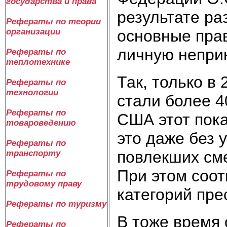
государства и права
результате ра
Рефераты по теории
основные прав
организации
личную непри
Рефераты по
теплотехнике
Так, только в
Рефераты по
технологии
стали более 4
Рефераты по
США этот пока
товароведению
это даже без 
Рефераты по
повлекших сме
транспорту
При этом соот
Рефераты по
трудовому праву
категорий пре
Рефераты по туризму
В тоже время 
Рефераты по