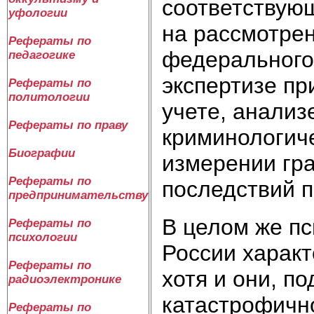
соответствующ
уфологии
на рассмотрен
Рефераты по
федерального
педагогике
экспертизе пр
Рефераты по
политологии
учете, анализ
Рефераты по праву
криминологич
Биографии
измерении гр
Рефераты по
последствий п
предпринимательству
В целом же пс
Рефераты по
психологии
России харак
Рефераты по
хотя и они, по
радиоэлектронике
катастрофичн
Рефераты по