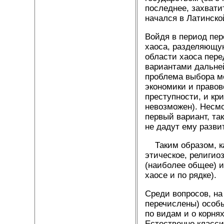
последнее, захвати
начался в Латинско
Войдя в период пер
хаоса, разделяющу
области хаоса пер
вариантами дальней
проблема выбора м
экономики и правов
преступности, и кр
невозможен). Несмо
первый вариант, та
не дадут ему разви
Таким образом, кат
этическое, религио
(наиболее общее) и
хаосе и по рядке).
Среди вопросов, на
перечислены) особ
по видам и о корня
Естественно класси