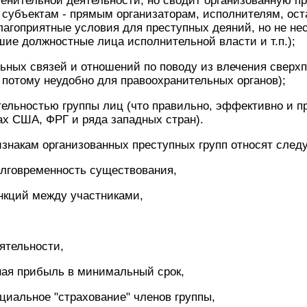
енительной деятельности, но сводит организованную п
субъектам - прямым организаторам, исполнителям, оста
благоприятные условия для преступных деяний, но не нес
шие должностные лица исполнительной власти и т.п.);
ьных связей и отношений по поводу из влечения сверх
потому неудобно для правоохранительных органов);
тельностью группы лиц (что правильно, эффективно и пр
х США, ФРГ и ряда западных стран).
изнакам организованных преступных групп относят сле
олговременность существования,
нкций между участниками,
ятельности,
ная прибыль в минимальный срок,
циальное "страхование" членов группы,