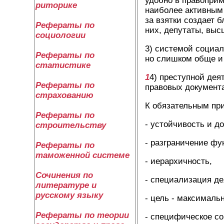
удобно в правоприм
риторике
наиболее активным 
за взятки создает 
Рефераты по
них, депутаты, выс
социологии
3) системой социал
Рефераты по
но слишком обще и 
статистике
1
4) преступной дея
Рефераты по
правовых документа
страхованию
К обязательным пр
Рефераты по
- устойчивость и д
строительству
- разграничение фу
Рефераты по
таможенной системе
- иерархичность,
Сочинения по
- специализация де
литературе и
русскому языку
- цель - максималь
Рефераты по теории
- специфическое со