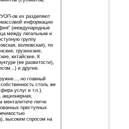
 РУОП-ов их разделяют
ва массовой информации
афия" (международные
ица между легальным и
еступную группу
вская, волковская), по
ские, грузинские,
кие, китайские. К
уктуре (ее развитости),
ом...) и другие.
ружие..., но главный
, собственность столь же
ера услуг и т.п.).
 акционерная,
м менталитете легче
зованных преступных
речивостью
), высоким спросом на