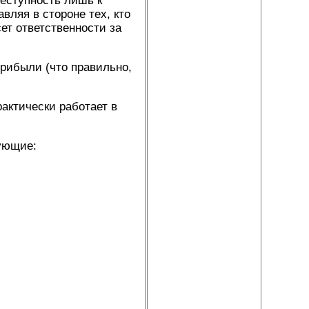
реступность лишь к
вляя в стороне тех, кто
ет ответственности за
прибыли (что правильно,
актически работает в
дующие: