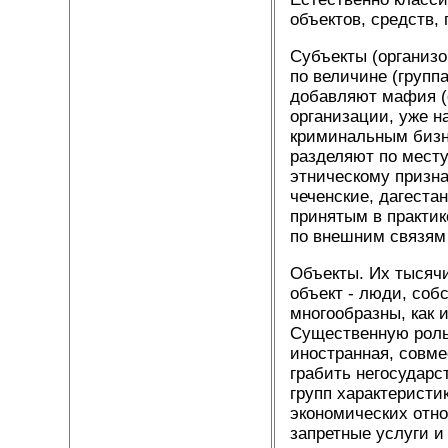
объектов, средств, 
Субъекты (организо
по величине (групп
добавляют мафия (
организации, уже 
криминальным бизне
разделяют по месту
этническому призна
чеченские, дагеста
принятым в практик
по внешним связям 
Объекты. Их тысячи,
объект - люди, соб
многообразны, как и
Существенную роль 
иностранная, совме
грабить негосудар
групп характеристи
экономических отно
запретные услуги и