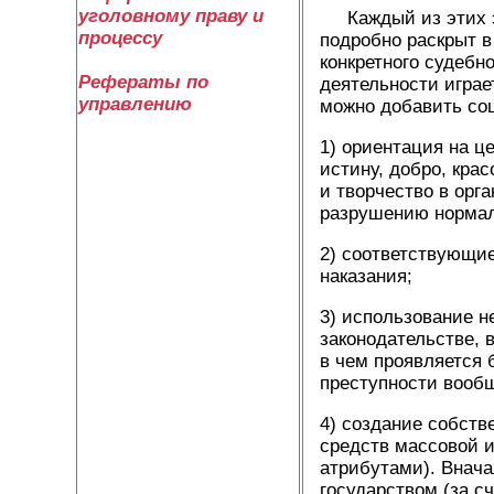
уголовному праву и
Каждый из этих эл
процессу
подробно раскрыт в
конкретного судебн
Рефераты по
деятельности играе
управлению
можно добавить со
1) ориентация на ц
истину, добро, крас
и творчество в орг
разрушению нормал
2) соответствующи
наказания;
3) использование н
законодательстве, 
в чем проявляется 
преступности вооб
4) создание собств
средств массовой и
атрибутами). Внач
государством (за с