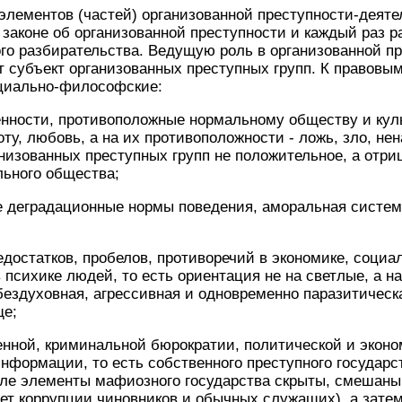
ементов (частей) организованной преступности-деяте
 законе об организованной преступности и каждый раз р
ого разбирательства. Ведущую роль в организованной пр
т субъект организованных преступных групп. К правовым
циально-философские:
енности, противоположные нормальному обществу и куль
оту, любовь, а на их противоположности - ложь, зло, не
анизованных преступных групп не положительное, а отри
ьного общества;
е деградационные нормы поведения, аморальная систе
едостатков, пробелов, противоречий в экономике, социал
в психике людей, то есть ориентация не на светлые, а н
бездуховная, агрессивная и одновременно паразитическ
ще;
енной, криминальной бюрократии, политической и экон
нформации, то есть собственного преступного государст
але элементы мафиозного государства скрыты, смешан
чет коррупции чиновников и обычных служащих), а зате