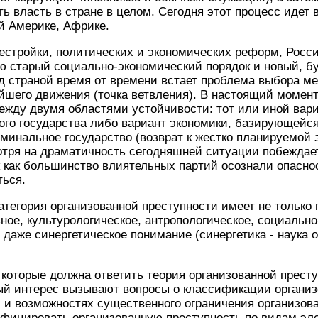
ть власть в стране в целом. Сегодня этот процесс идет 
й Америке, Африке.
естройки, политических и экономических реформ, Росси
ю старый социально-экономический порядок и новый, б
ед страной время от времени встает проблема выбора 
шего движения (точка ветвления). В настоящий момент
ежду двумя областями устойчивости: тот или иной вар
ого государства либо вариант экономики, базирующейся
иминальное государство (возврат к жестко планируемой 
тря на драматичность сегодняшней ситуации побеждает
к как большинство влиятельных партий осознали опаснос
ться.
егория организованной преступности имеет не только п
зное, культурологическое, антропологическое, социаль
 даже синергетическое понимание (синергетика - наука 
 которые должна ответить теория организованной прест
ый интерес вызывают вопросы о классификации организ
х и возможностях существенного ограничения организов
фицировать организованную преступность по видам эле