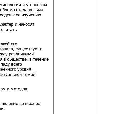
минологии и уголовном
роблема стала весьма
ходов к ее изучению.
рактер и наносят
 считать
лкой его
вовала, существует и
между различными
 в обществе, в течение
спаду всего
зненного уровня
 актуальной темой
рм и методов
явление во всех ее
чи: