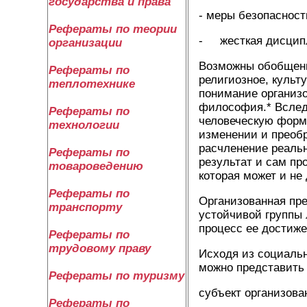
государства и права
- меры безопасност
Рефераты по теории
- жесткая дисципл
организации
Возможны обобщени
Рефераты по
религиозное, культ
теплотехнике
понимание организо
философия.* Вслед
Рефераты по
человеческую форму
технологии
изменении и преобр
расчленение реальн
Рефераты по
результат и сам пр
товароведению
которая может и не
Рефераты по
Организованная пре
транспорту
устойчивой группы 
процесс ее достиж
Рефераты по
трудовому праву
Исходя из социальн
можно представить
Рефераты по туризму
субъект организован
Рефераты по