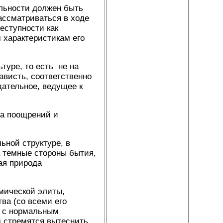
льности должен быть
ассматриваться в ходе
еступности как
 характеристикам его
туре, то есть не на
нависть, соответственно
цательное, ведущее к
ма поощрений и
ьной структуре, в
а темные стороны бытия,
ая природа
омической элиты,
ва (со всеми его
ы с нормальным
м стремятся вытеснить