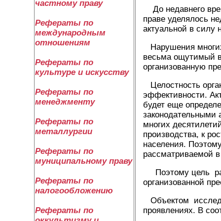
частному праву
До недавнего врем
праве уделялось не
Рефераты по
актуальной в силу 
международным
отношениям
Нарушения многих 
весьма ощутимый вр
Рефераты по
организованную пр
культуре и искусству
Целостность орган
Рефераты по
эффективности. Акт
менеджменту
будет еще определ
законодательными а
Рефераты по
многих десятилетий
металлургии
производства, к ро
населения. Поэтому
Рефераты по
рассматриваемой в 
муниципальному праву
Поэтому цель раб
Рефераты по
организованной пре
налогообложению
Объектом исследов
Рефераты по
проявлениях. В со
оккультизму и