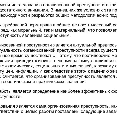
ени исследованию организованной преступности в кри
достаточного внимания. В нынешних же условиях эта п
необходимости разработки общих методологических под
требований норм права в обществе носят массовый ха
ед, как моральный, так и материальный, что позволяет
еступность явлением социальным.
изованной преступности является актуальной предпосы
уальность организованной преступности всегда сущест
енное время существовать. Потому, что противоречие 
ктами приводит к искусственному разрыву сложившихся
 экономических, социальных и иных связей, к резкому 
сту цен, инфляции. И как следствие этого- к падению жи
, считается, что организованная преступность является
теоретическом и практическом значении.
оты является определение наиболее эффективных фо
ступности.
ания является сама организованная преступность, как 
ответствии с целью работы поставлены следующие зада