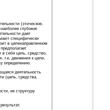
ельности (этическое,
 наиболее глубокое
ятельности дает
имают специфически
тоит в целенаправленном
 предполагает
 в себя цель, средство,
 т.е. движения к цели,
му определению.
яющаяся деятельность
и (цель, средства,
сти, ее структуру
результат.