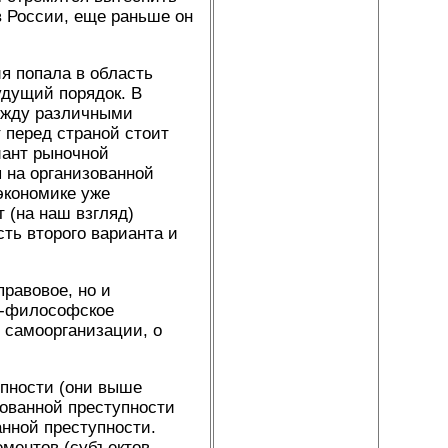
в России, еще раньше он
я попала в область
удущий порядок. В
между различными
 перед страной стоит
иант рыночной
 на организованной
экономике уже
 (на наш взгляд)
ть второго варианта и
равовое, но и
но-философское
о самоорганизации, о
упности (они выше
ованной преступности
анной преступности.
ментов (субъектов,