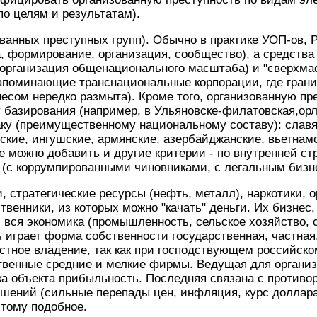
по целям и результатам).
ванных преступных групп). Обычно в практике УОП-ов,
а, формирование, организация, сообщество), а средст
организация общенационального масштаба) и "сверхм
напоминающие транснациональные корпорации, где гран
сом нередко размыта). Кроме того, организованную пр
 базирования (например, в Ульяновске-филатовская,орло
ку (преимущественному национальному составу): славян
нские, ингушские, армянские, азербайджанские, вьетнамс
е можно добавить и другие критерии - по внутренней стр
(с коррумпированными чиновниками, с легальным бизнес
 стратегические ресурсы (нефть, металл), наркотики, о
ственники, из которых можно "качать" деньги. Их бизнес
 вся экономика (промышленность, сельское хозяйство, сф
играет форма собственности государственная, частная,
стное владение, так как при господствующем российско
ственные средние и мелкие фирмы. Ведущая для органи
ка объекта прибыльность. Последняя связана с противо
шений (сильные перепады цен, инфляция, курс доллара
 тому подобное.