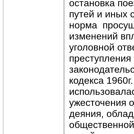
остановка по
путей и иных 
норма просущ
изменений впл
уголовной отв
преступления 
законодательс
кодекса 1960г
использовалас
ужесточения о
деяния, обла
общественной 