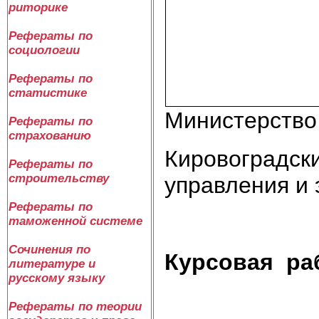
риторике
Рефераты по
социологии
Рефераты по
статистике
Министерство
Рефераты по
страхованию
Кировоградск
Рефераты по
строительству
управления и 
Рефераты по
таможенной системе
Сочинения по
Курсовая ра
литературе и
русскому языку
Рефераты по теории