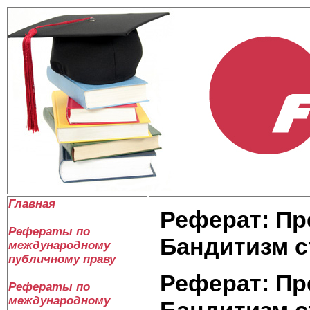
Главная
Реферат: Пр
Рефераты по
Бандитизм с
международному
публичному праву
Реферат: Пр
Рефераты по
международному
Бандитизм с