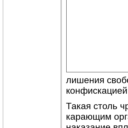
лишения свобо
конфискацией
Такая столь ч
карающим орг
наказание впл