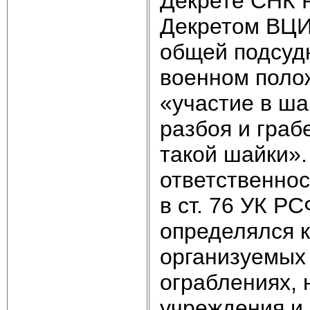
Декрете СНК 
Декретом ВЦИК
общей подсудн
военном поло
«участие в ша
разбоя и граб
такой шайки»
ответственно
в ст. 76 УК Р
определялся к
организуемых
ограблениях, 
учреждения и 