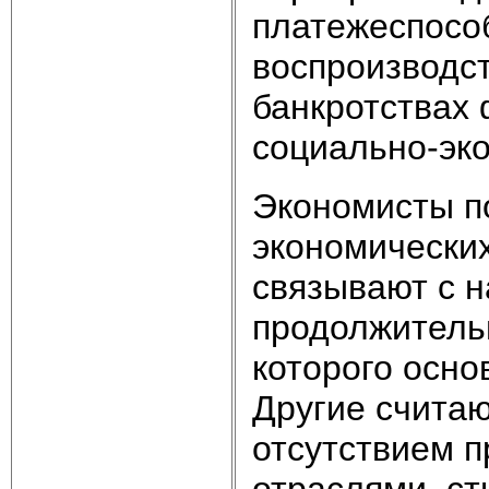
платежеспосо
воспроизводст
банкротствах 
социально-эко
Экономисты п
экономических
связывают с н
продолжительн
которого осно
Другие считаю
отсутствием 
отраслями, с