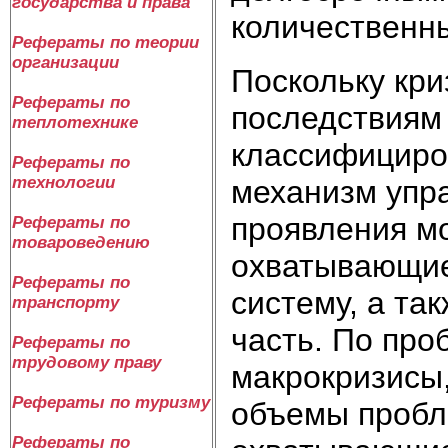
государства и права
количественн
Рефераты по теории
организации
Поскольку кри
Рефераты по
последствиям 
теплотехнике
классифициров
Рефераты по
технологии
механизм упр
проявления м
Рефераты по
товароведению
охватывающие
Рефераты по
систему, а та
транспорту
часть. По про
Рефераты по
трудовому праву
макрокризисы
Рефераты по туризму
объемы пробл
Рефераты по