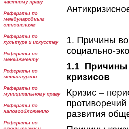
частному праву
Антикризисно
Рефераты по
международным
отношениям
Рефераты по
1. Причины во
культуре и искусству
социально-эк
Рефераты по
менеджменту
1.1
Причины 
Рефераты по
кризисов
металлургии
Рефераты по
Кризис – пери
муниципальному праву
противоречий 
Рефераты по
развития обще
налогообложению
Рефераты по
оккультизму и