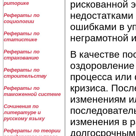
рискованной 
риторике
недостатками 
Рефераты по
социологии
ошибками в у
Рефераты по
неграмотной 
статистике
В качестве по
Рефераты по
страхованию
оздоровление
Рефераты по
процесса или 
строительству
кризиса. Посл
Рефераты по
таможенной системе
изменениям и
Сочинения по
последовател
литературе и
русскому языку
изменения в 
долгосрочным
Рефераты по теории