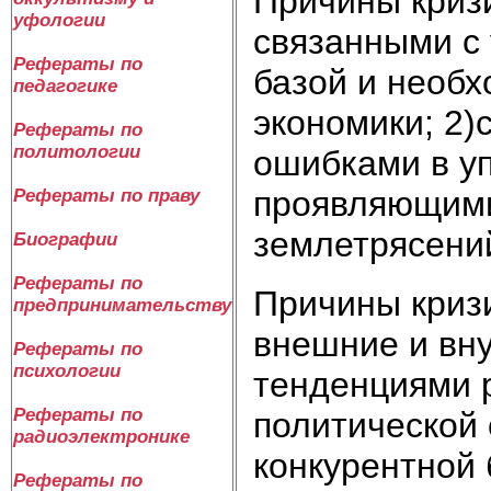
Причины кризи
уфологии
связанными с
Рефераты по
базой и необ
педагогике
экономики; 2
Рефераты по
политологии
ошибками в уп
проявляющими
Рефераты по праву
землетрясени
Биографии
Рефераты по
Причины криз
предпринимательству
внешние и вн
Рефераты по
психологии
тенденциями 
Рефераты по
политической 
радиоэлектронике
конкурентной 
Рефераты по