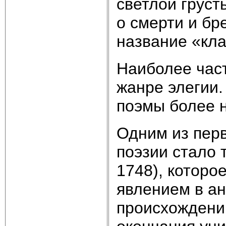
светлой груст
о смерти и бр
название «кл
Наиболее час
жанре элегии.
поэмы более н
Одним из пер
поэзии стало
1748), котор
явлением в ан
происхождени