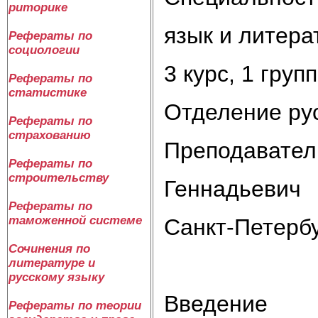
риторике
язык и литера
Рефераты по
социологии
3 курс, 1 груп
Рефераты по
статистике
Отделение рус
Рефераты по
страхованию
Преподавател
Рефераты по
строительству
Геннадьевич
Рефераты по
таможенной системе
Санкт-Петербу
Сочинения по
литературе и
русскому языку
Введение
Рефераты по теории