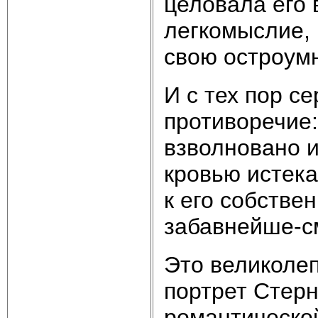
целовала его 
легкомыслие, 
свою остроум
И с тех пор с
противоречие:
взволновано и
кровью истека
к его собстве
забавнейше-с
Это великолеп
портрет Стерн
романтическо