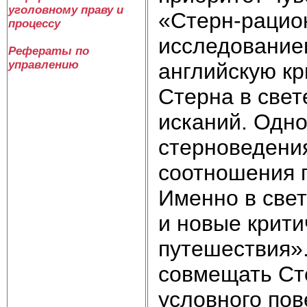
уголовному праву и
«Стерн-рацион
процессу
исследование
Рефераты по
управлению
английскую к
Стерна в свет
исканий. Одн
стерноведени
соотношения п
Именно в свет
и новые крит
путешествия»
совмещать Ст
условного пов