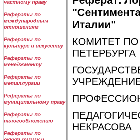
частному праву
"Сентимента
Рефераты по
международным
Италии"
отношениям
КОМИТЕТ ПО 
Рефераты по
культуре и искусству
ПЕТЕРБУРГА
Рефераты по
менеджменту
ГОСУДАРСТВ
Рефераты по
УЧРЕЖДЕНИЕ
металлургии
ПРОФЕССИО
Рефераты по
муниципальному праву
ПЕДАГОГИЧЕС
Рефераты по
налогообложению
НЕКРАСОВА
Рефераты по
оккультизму и