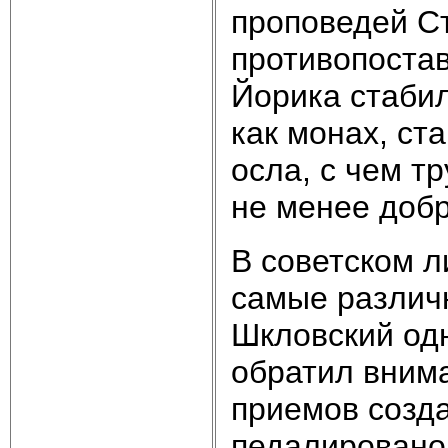
проповедей Ст
противопостав
Йорика стаби
как монах, ст
осла, с чем тр
не менее доб
В советском л
самые различн
Шкловский од
обратил вним
приемов созда
педалировано 