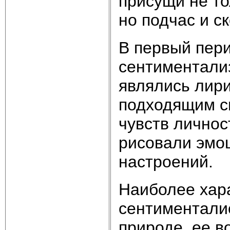
присущи не то
но подчас и с
В первый пери
сентиментали
являлись лир
подходящим с
чувств личнос
рисовали эмо
настроений.
Наиболее хар
сентименталис
природе, ее в