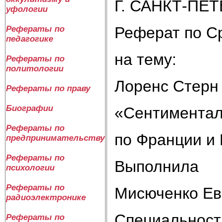
Г. САНКТ-ПЕ
уфологии
Реферат по С
Рефераты по
педагогике
на тему:
Рефераты по
политологии
Лоренс Стерн 
Рефераты по праву
Биографии
«Сентиментал
Рефераты по
по Франции и
предпринимательству
Рефераты по
Выполнила
психологии
Рефераты по
Мисюченко Ев
радиоэлектронике
Специальност
Рефераты по