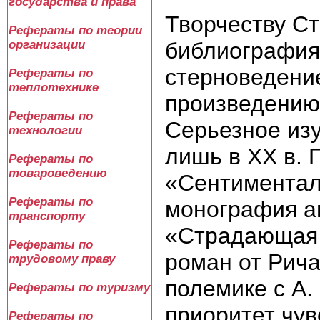
государства и права
Творчеству С
Рефераты по теории
библиография
организации
стерноведени
Рефераты по
теплотехнике
произведению
Рефераты по
Серьезное из
технологии
лишь в ХХ в.
Рефераты по
товароведению
«Сентиментал
Рефераты по
монография ав
транспорту
«Страдающая 
Рефераты по
роман от Рича
трудовому праву
полемике с А.
Рефераты по туризму
приоритет чув
Рефераты по