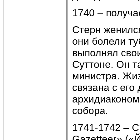
1740 – получа
Стерн женился
они болели ту
выполнял свои
Суттоне. Он 
министра. Жиз
связана с его
архидиаконом
собора.
1741-1742 – С
Gazetteer» («