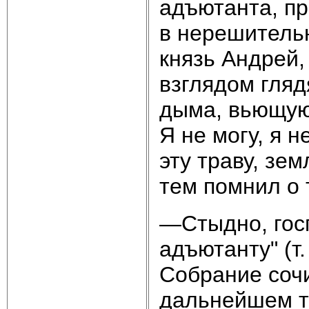
адъютанта, пр
в нерешитель
князь Андрей
взглядом гляд
дыма, вьющую
Я не могу, я 
эту траву, зе
тем помнил о т
—Стыдно, гос
адъютанту" (т. 
Собрание сочин
дальнейшем те