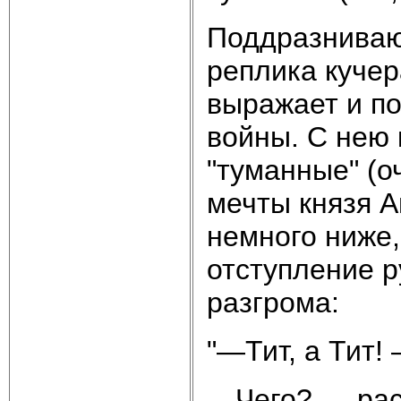
Поддразниваю
реплика кучер
выражает и по
войны. С нею
"туманные" (о
мечты князя А
немного ниже,
отступление р
разгрома:
"—Тит, а Тит!
—Чего? — рас