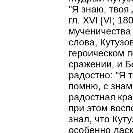
"Я знаю, твоя 
гл. XVI [VI; 1
мученичества 
слова, Кутузо
героическом п
сражении, и Б
радостно: "Я
помню, с знам
радостная кра
при этом восп
знал, что Кут
особенно ласк