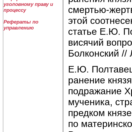
уголовному праву и
смертью-жертв
процессу
этой соотнесе
Рефераты по
управлению
статье Е.Ю. П
висячий вопр
Болконский //
Е.Ю. Полтавец
ранение князя
подражание Х
мученика, стр
предком князе
по материнск