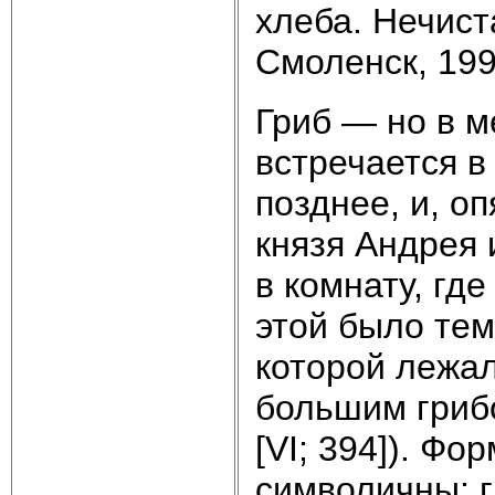
хлеба. Нечист
Смоленск, 1995
Гриб — но в 
встречается в
позднее, и, о
князя Андрея 
в комнату, гд
этой было тем
которой лежал
большим грибом
[VI; 394]). Фо
символичны; г