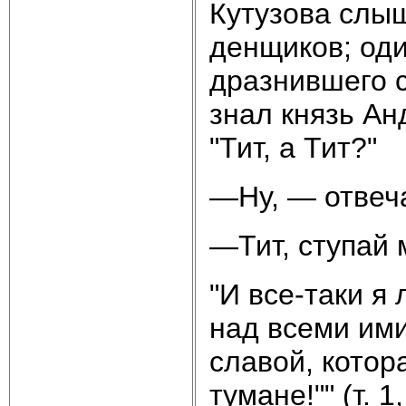
Кутузова слы
денщиков; оди
дразнившего с
знал князь Ан
"Тит, а Тит?"
—Ну, — отвеча
—Тит, ступай 
"И все-таки я
над всеми ими
славой, котор
тумане!"" (т. 1, 