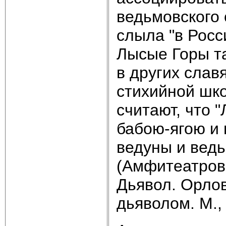
ведьмовского
слыла "в Росс
Лысые Горы та
в других слав
стихийной шк
считают, что "
бабою-ягою и
ведуны и ведь
(Амфитеатров 
Дьявол. Орлов
дьяволом. М., 