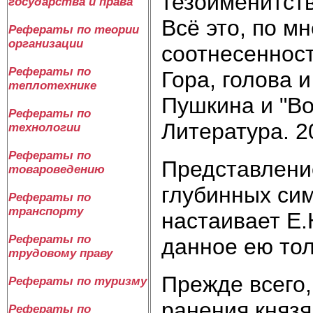
тезоименитств
государства и права
Всё это, по м
Рефераты по теории
организации
соотнесенност
Рефераты по
Гора, голова и
теплотехнике
Пушкина и "Вой
Рефераты по
Литература. 2
технологии
Рефераты по
Представление
товароведению
глубинных сим
Рефераты по
транспорту
настаивает Е.
Рефераты по
данное ею тол
трудовому праву
Прежде всего,
Рефераты по туризму
ранения князя
Рефераты по