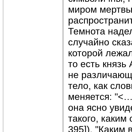
миром мертвых
распространит
Темнота наде
случайно сказа
которой лежал
то есть князь
не различающ
тело, как сло
меняется: "<…
она ясно уви
такого, каким 
395]). "Каким 