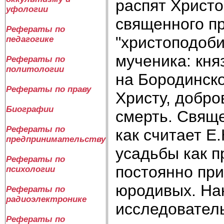
распят Христ
уфологии
священного пр
Рефераты по
"христоподоби
педагогике
мученика: кня
Рефераты по
политологии
на Бородинск
Рефераты по праву
Христу, добр
Биографии
смерть. Свящ
Рефераты по
как считает Е
предпринимательству
усадьбы как п
Рефераты по
постоянно при
психологии
юродивых. На
Рефераты по
радиоэлектронике
исследовател
Рефераты по