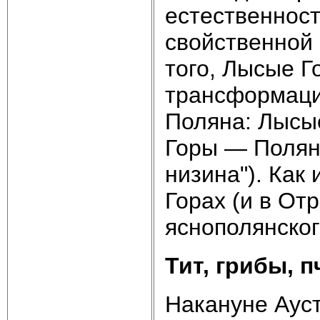
естественност
свойственной 
того, Лысые Г
трансформаци
Поляна: Лысы
Горы — Поляна
низина"). Как
Горах (и в От
яснополянског
Тит, грибы, 
Накануне Ауст