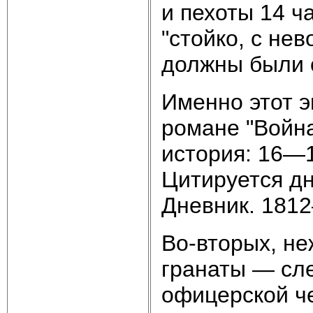
и пехоты 14 ч
"стойко, с не
должны были 
Именно этот э
романе "Война
история: 16—18
Цитируется дн
Дневник. 1812—
Во-вторых, не
гранаты — сле
офицерской че