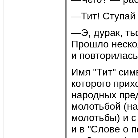
—Тит! Ступай 
—Э, дурак, ть
Прошло неско
и повторилась 
Имя "Тит" сим
которого прихо
народных пре
молотьбой (на
молотьбы) и с
и в "Слове о 