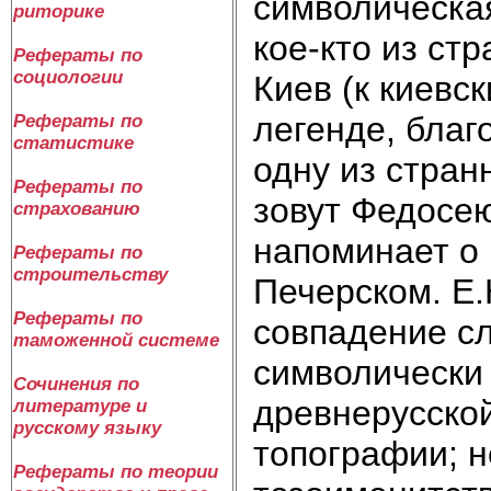
символическая
риторике
кое-кто из ст
Рефераты по
социологии
Киев (к киевс
легенде, бла
Рефераты по
статистике
одну из стран
Рефераты по
зовут Федосею
страхованию
напоминает о
Рефераты по
строительству
Печерском. Е
Рефераты по
совпадение сл
таможенной системе
символически
Сочинения по
древнерусской
литературе и
русскому языку
топографии; 
Рефераты по теории