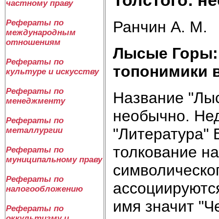
частному праву
Ранчин А. М.
Рефераты по
международным
отношениям
Лысые Горы:
Рефераты по
топонимики в
культуре и искусству
Рефераты по
Название "Лы
менеджменту
необычно. Нед
Рефераты по
"Литература"
металлургии
толкование на
Рефераты по
муниципальному праву
символическог
Рефераты по
ассоциируются
налогообложению
имя значит "Ч
Рефераты по
оккультизму и