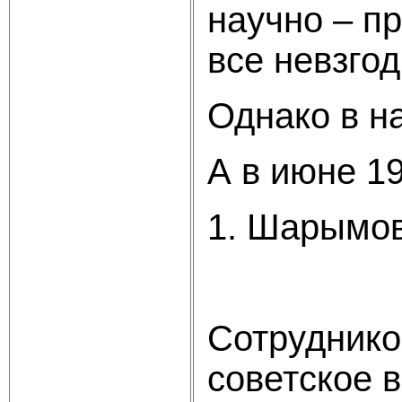
научно – п
все невзгод
Однако в н
А в июне 1
1. Шарымов
Зак
Сотруднико
советское 