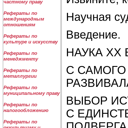
частному праву
Научная су
Рефераты по
международным
отношениям
Введение.
Рефераты по
культуре и искусству
НАУКА XX
Рефераты по
менеджменту
С САМОГО
Рефераты по
металлургии
РАЗВИВАЛ
Рефераты по
муниципальному праву
ВЫБОР ИС
Рефераты по
С ЕДИНСТ
налогообложению
Рефераты по
ПОДВЕРГА
оккультизму и