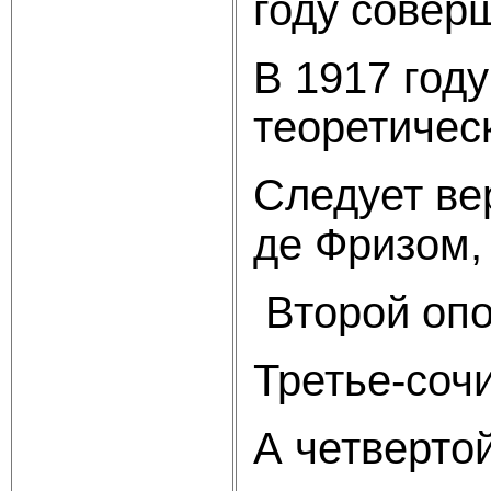
году совер
В 1917 год
теоретичес
Следует ве
де Фризом,
Второй опо
Третье-соч
А четверто