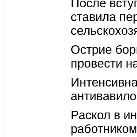
После всту
ставила пе
сельскохоз
Острие бор
провести н
Интенсивна
антивавило
Раскол в и
работником