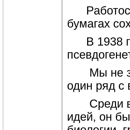
Работоспос
бумагах сох
В 1938 год
псевдогене
Мы не знае
один ряд с
Среди вели
идей, он б
биологии, 