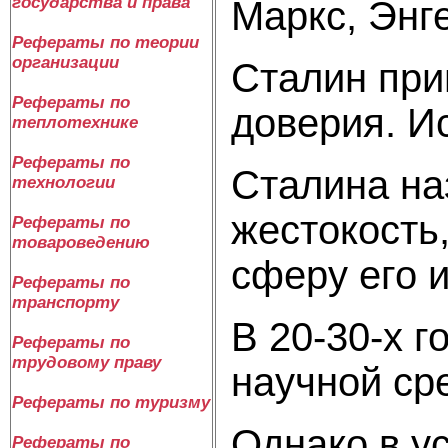
государства и права
Маркс, Энг
Рефераты по теории
организации
Сталин при
Рефераты по
доверия. И
теплотехнике
Рефераты по
Сталина на
технологии
жестокость
Рефераты по
товароведению
сферу его 
Рефераты по
транспорту
В 20-30-х 
Рефераты по
трудовому праву
научной сре
Рефераты по туризму
Однако в у
Рефераты по