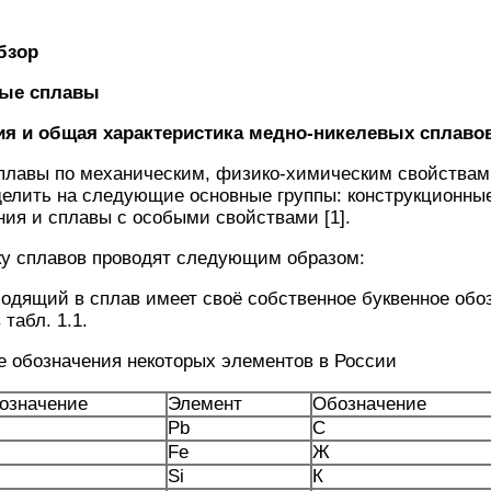
бзор
вые сплавы
ия и общая характеристика медно-никелевых сплаво
плавы по механическим, физико-химическим свойствам
делить на следующие основные группы: конструкционны
ия и сплавы с особыми свойствами [1].
ку сплавов проводят следующим образом:
одящий в сплав имеет своё собственное буквенное обо
табл. 1.1.
ые обозначения некоторых элементов в России
означение
Элемент
Обозначение
Pb
С
Fe
Ж
Si
К