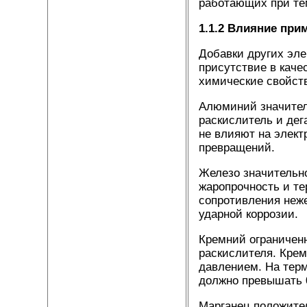
работающих при тем
1.1.2 Влияние при
Добавки других эле
присутствие в каче
химические свойств
Алюминий значитель
раскислитель и дег
не влияют на элект
превращений.
Железо значительно
жаропрочность и те
сопротивления неж
ударной коррозии.
Кремний ограниченн
раскислителя. Крем
давлением. На терм
должно превышать 
Марганец положител