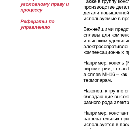
Также в группу кон
уголовному праву и
производстве дета
процессу
детали повышенной
используемые в про
Рефераты по
управлению
Важнейшими предст
сплавы для компен
и высоким удельны
электросопротивле
компенсационных пр
Например, копель 
пирометрии, сплав 
а сплав МН16 – ка
термопарам.
Наконец, к группе 
обладающие высоко
разного рода элект
Например, констант
нагревательных пр
используется в про