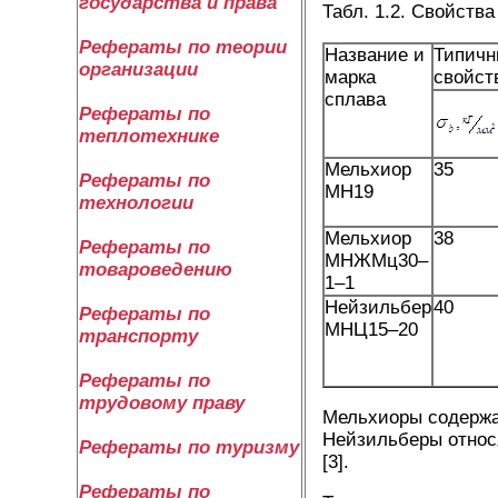
государства и права
Табл. 1.2. Свойств
Рефераты по теории
Название и
Типичн
организации
марка
свойст
сплава
Рефераты по
теплотехнике
Мельхиор
35
Рефераты по
МН19
технологии
Мельхиор
38
Рефераты по
МНЖМц30–
товароведению
1–1
Нейзильбер
40
Рефераты по
МНЦ15–20
транспорту
Рефераты по
трудовому праву
Мельхиоры содержат
Нейзильберы относя
Рефераты по туризму
[3].
Рефераты по