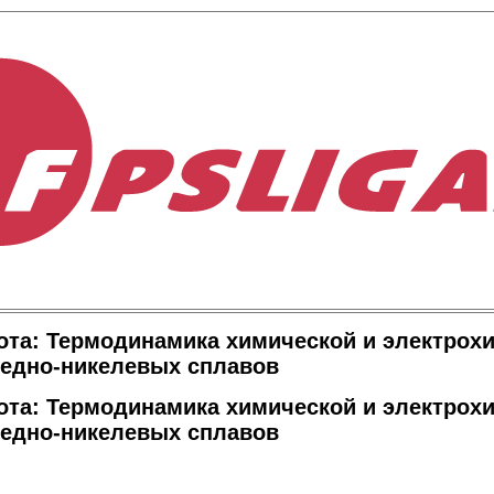
ота: Термодинамика химической и электрох
медно-никелевых сплавов
ота: Термодинамика химической и электрох
медно-никелевых сплавов