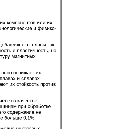
их компонентов или их
хнологические и физико-
 добавляют в сплавы как
ость и пластичность, но
атуру магнитных
ельно понижает их
плавах и сплавах
ают их стойкость против
яется в качестве
рещинам при обработке
его содержание не
не больше 0,1%.
 медно-никелевых