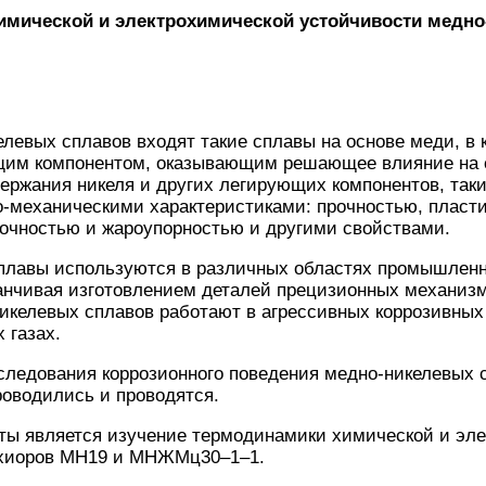
имической и электрохимической устойчивости медно
елевых сплавов входят такие сплавы на основе меди, в 
им компонентом, оказывающим решающее влияние на с
ержания никеля и других легирующих компонентов, так
-механическими характеристиками: прочностью, пласти
рочностью и жароупорностью и другими свойствами.
плавы используются в различных областях промышленн
анчивая изготовлением деталей прецизионных механизм
икелевых сплавов работают в агрессивных коррозивных 
 газах.
следования коррозионного поведения медно-никелевых 
роводились и проводятся.
ты является изучение термодинамики химической и эл
ьхиоров МН19 и МНЖМц30–1–1.