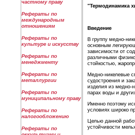
частному праву
"Термодинамика х
Рефераты по
международным
отношениям
Введение
Рефераты по
В группу медно-ник
культуре и искусству
основным легирующ
зависимости от сод
Рефераты по
различными физико
менеджменту
стойкостью, жароп
Рефераты по
Медно-никелевые с
металлургии
судостроения и зак
изделия из медно-н
Рефераты по
парах воды и других
муниципальному праву
Именно поэтому ис
условиях широко п
Рефераты по
налогообложению
Целью данной рабо
устойчивости мел
Рефераты по
оккультизму и