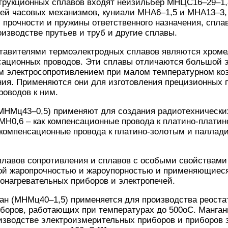
струкционных сплавов входят нейзильбер МНЦС16–29–1,
лей часовых механизмов, куниали МНА6–1,5 и МНА13–3, 
 прочности и пружины ответственного назначения, спл
изводстве прутьев и труб и другие сплавы.
авителями термоэлектродных сплавов являются хромел
сационных проводов. Эти сплавы отличаются большой 
м электросопротивлением при малом температурном к
ния. Применяются они для изготовления прецизионных 
оводов к ним.
(МНМц43–0,5) применяют для создания радиотехнически
МН0,6 – как компенсационные провода к платино-плати
к компенсационные провода к платино-золотым и палла
сплавов сопротивления и сплавов с особыми свойствами
й жаропрочностью и жароупорностью и применяющиеся
ронагревательных приборов и электропечей.
ан (МНМц40–1,5) применяется для производства реостат
иборов, работающих при температурах до 500оС. Манга
изводстве электроизмерительных приборов и приборов 