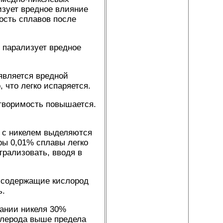
изует вредное влияние
кость сплавов после
н парализует вредное
является вредной
 что легко испаряется.
створимость повышается.
я с никелем выделяются
ры 0,01% сплавы легко
рализовать, вводя в
, содержащие кислород
ь.
жании никеля 30%
глерода выше предела