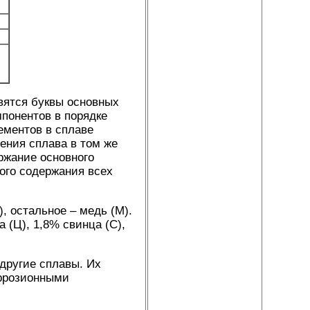
авятся буквы основных
понентов в порядке
ементов в сплаве
ения сплава в том же
ржание основного
ного содержания всех
, остальное – медь (М).
 (Ц), 1,8% свинца (С),
другие сплавы. Их
оррозионными