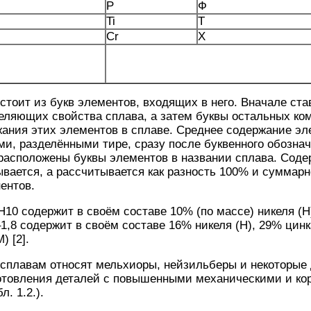
P
Ф
Ti
Т
Cr
Х
стоит из букв элементов, входящих в него. Вначале ст
еляющих свойства сплава, а затем буквы остальных ком
ания этих элементов в сплаве. Среднее содержание эл
и, разделёнными тире, сразу после буквенного обознач
 расположены буквы элементов в названии сплава. Соде
ывается, а рассчитывается как разность 100% и суммар
ентов.
10 содержит в своём составе 10% (по массе) никеля (Н)
8 содержит в своём составе 16% никеля (Н), 29% цинка
) [2].
сплавам относят мельхиоры, нейзильберы и некоторые 
отовления деталей с повышенными механическими и к
. 1.2.).