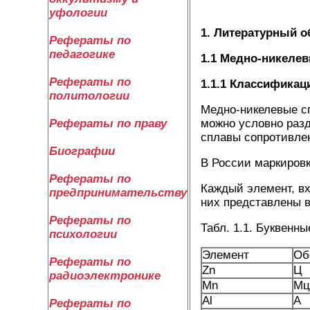
уфологии
1. Литературный о
Рефераты по
педагогике
1.1 Медно-никеле
Рефераты по
1.1.1 Классификац
политологии
Медно-никелевые с
можно условно раз
Рефераты по праву
сплавы сопротивлен
Биографии
В России маркиров
Рефераты по
Каждый элемент, вх
предпринимательству
них представлены в 
Рефераты по
Табл. 1.1. Буквенн
психологии
Элемент
Об
Рефераты по
Zn
Ц
радиоэлектронике
Mn
Мц
Al
А
Рефераты по