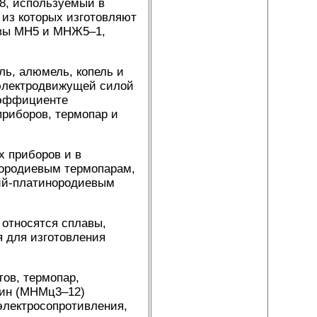
8, используемый в
из которых изготовляют
авы МН5 и МНЖ5–1,
ь, алюмель, копель и
электродвижущей силой
оэффициенте
приборов, термопар и
х приборов и в
нородиевым термопарам,
дий-платинородиевым
 относятся сплавы,
 для изготовления
ов, термопар,
нин (МНМц3–12)
электросопротивления,