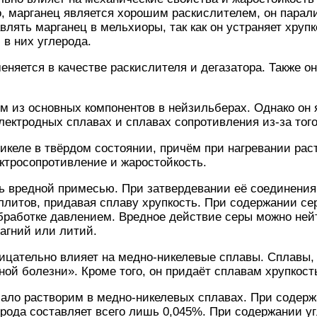
о, марганец является хорошим раскислителем, он парал
влять марганец в мельхиоры, так как он устраняет хруп
 в них углерода.
еняется в качестве раскислителя и дегазатора. Также о
м из основных компонентов в нейзильберах. Однако он 
ектродных сплавах и сплавах сопротивления из-за того,
икеле в твёрдом состоянии, причём при нагревании ра
ктросопротивление и жаростойкость.
нь вредной примесью. При затвердевании её соединени
ллитов, придавая сплаву хрупкость. При содержании се
работке давлением. Вредное действие серы можно нейт
агний или литий.
рицательно влияет на медно-никелевые сплавы. Сплавы
ной болезни». Кроме того, он придаёт сплавам хрупкост
мало растворим в медно-никелевых сплавах. При содер
рода составляет всего лишь 0,045%. При содержании у