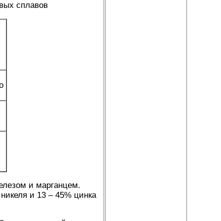
евых сплавов
о
елезом и марганцем.
 никеля и 13 – 45% цинка