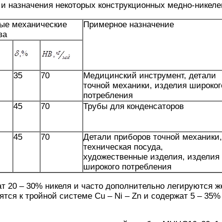
а и назначения некоторых конструкционных медно-никел
ые механические
Примерное назначение
ва
35
70
Медицинский инструмент, детали
точной механики, изделия широког
потребления
45
70
Трубы для конденсаторов
45
70
Детали приборов точной механики,
техническая посуда,
художественные изделия, изделия
широкого потребления
 20 – 30% никеля и часто дополнительно легируются ж
тся к тройной системе Cu – Ni – Zn и содержат 5 – 35%