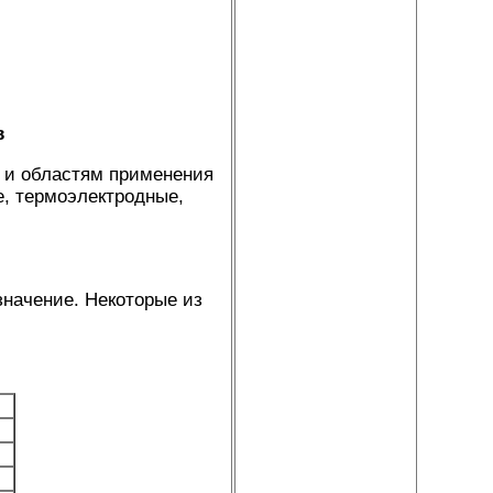
в
 и областям применения
е, термоэлектродные,
значение. Некоторые из