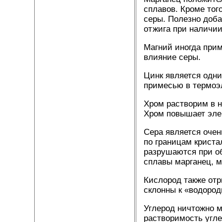
сплавов. Кроме тог
серы. Полезно доба
отжига при наличии
Магний иногда прим
влияние серы.
Цинк является одни
примесью в термоэл
Хром растворим в н
Хром повышает эле
Сера является оче
по границам криста
разрушаются при об
сплавы марганец, м
Кислород также от
склонны к «водород
Углерод ничтожно 
растворимость угле