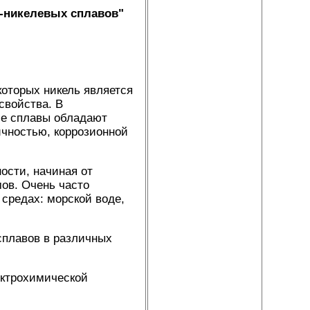
-никелевых сплавов"
которых никель является
войства. В
ие сплавы обладают
чностью, коррозионной
ости, начиная от
ов. Очень часто
средах: морской воде,
сплавов в различных
ектрохимической