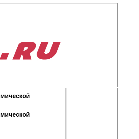
имической
имической