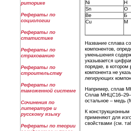
Ni
Н
риторике
Sn
О
Рефераты по
Be
Б
социологии
Cu
М
Рефераты по
статистике
Название сплава со
компонентов, опред
Рефераты по
уменьшения содерж
страхованию
указывается цифрам
порядке, в котором
Рефераты по
компонента не указ
строительству
легирующих компон
Рефераты по
Например, сплав МН
таможенной системе
Сплав МНЦС16–29–1,
остальное – медь (М
Сочинения по
литературе и
К конструкционным 
русскому языку
применяют для изг
свойствами (см. табл
Рефераты по теории