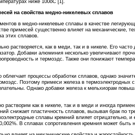
пературах ниже 100оС [1].
месей на свойства медно-никелевых сплавов
ментов в медно-никелевые сплавы в качестве легирующ
стве примесей существенно влияет на механические, те
а этих сплавов.
но растворяется, как в меди, так и в никеле. Его часто
азатор. Добавки алюминия несколько увеличивают прочн
ропроводность и термоэдс. Также они понижают темпер
 облегчает процессы обработки сплавов, однако значит
рмоэдс. Поэтому примеси железа в термоэлектродных с
елательны. Однако добавки железа к мельхиорам повыш
о растворим как в никеле, так и в меди и иногда примен
ний снижает пластичность сплавов, вызывая брак по т
оэлектродные сплавы кремний влияет отрицательно, и 
0,002%. В сплавах сопротивления кремния может быть 
ьно влияет на механические свойства и жаростойкость