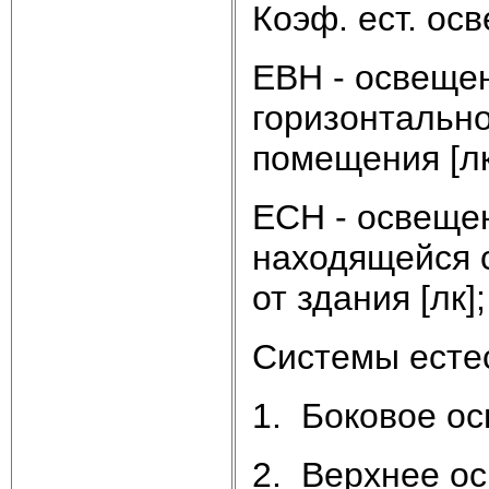
Коэф. ест. ос
EВН - освещен
горизонтально
помещения [лк
ЕСН - освещен
находящейся 
от здания [лк];
Системы есте
1. Боковое о
2. Верхнее о