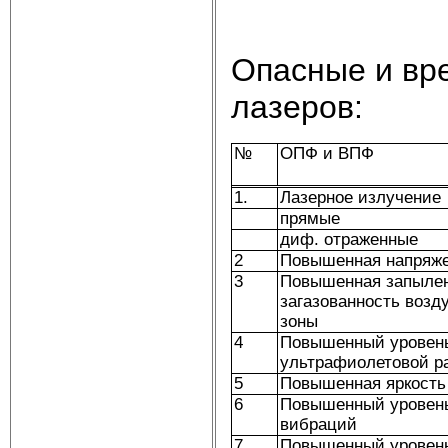
Опасные и вр
лазеров:
№
ОПФ и ВПФ
1.
Лазерное излучение
прямые
диф. отраженные
2
Повышенная напряже
3
Повышенная запылен
загазованность возд
зоны
4
Повышенный уровен
ультрафиолетовой р
5
Повышенная яркость
6
Повышенный уровен
вибраций
7
Повышенный уровен