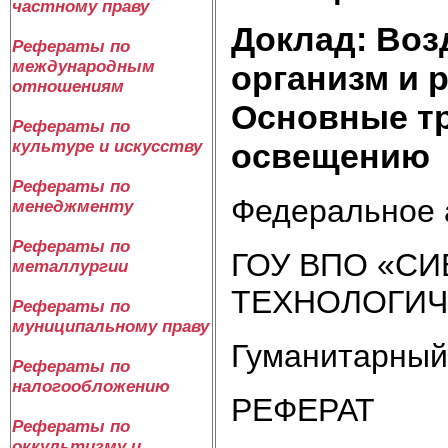
частному праву
Доклад: Воз
Рефераты по
международным
организм и 
отношениям
Основные т
Рефераты по
освещению
культуре и искусству
Рефераты по
Федеральное 
менеджменту
Рефераты по
ГОУ ВПО «С
металлургии
ТЕХНОЛОГИЧ
Рефераты по
муниципальному праву
Гуманитарный
Рефераты по
налогообложению
РЕФЕРАТ
Рефераты по
оккультизму и