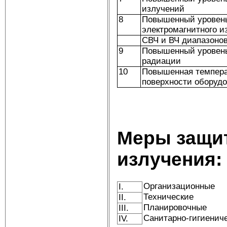
излучений
8
Повышенный уровен
электромагнитного и
СВЧ и ВЧ диапазоно
9
Повышенный уровен
радиации
10
Повышенная темпер
поверхности оборуд
Меры защит
излучения:
Организационные
I.
Технические
II.
Планировочные
III.
Санитарно-гигиенич
IV.