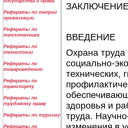
государства и права
ЗАКЛЮЧЕНИ
Рефераты по теории
организации
Рефераты по
ВВЕДЕНИЕ
теплотехнике
Рефераты по
Охрана труда 
технологии
социально-эко
Рефераты по
товароведению
технических, 
Рефераты по
профилактичес
транспорту
обеспечивающ
Рефераты по
здоровья и ра
трудовому праву
труда. Научно
Рефераты по туризму
изменения в 
Рефераты по