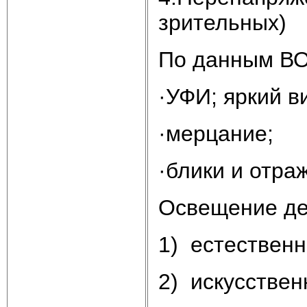
зрительных)
По данным ВО
·УФИ; яркий в
·мерцание;
·блики и отра
Освещение де
1) естественн
2) искусствен