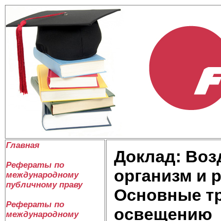
Главная
Доклад: Воз
Рефераты по
организм и 
международному
публичному праву
Основные т
Рефераты по
освещению
международному