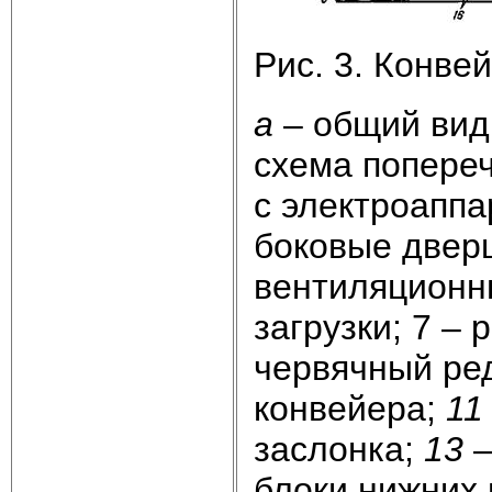
Рис. 3. Конве
а
– общий вид
схема попере
с электроаппа
боковые двер
вентиляционны
загрузки; 7 –
червячный ре
конвейера;
1
заслонка;
13
–
блоки нижних