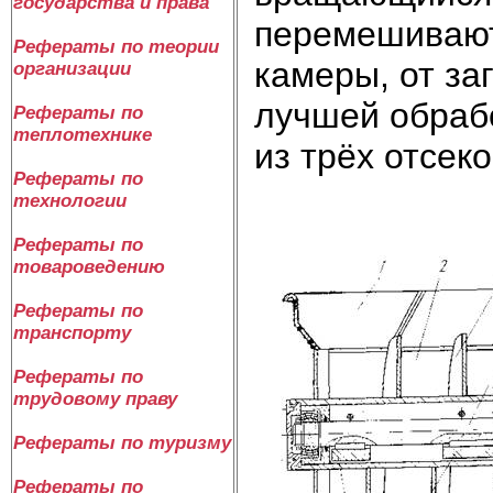
государства и права
перемешивают
Рефераты по теории
камеры, от за
организации
лучшей обрабо
Рефераты по
теплотехнике
из трёх отсек
Рефераты по
технологии
Рефераты по
товароведению
Рефераты по
транспорту
Рефераты по
трудовому праву
Рефераты по туризму
Рефераты по