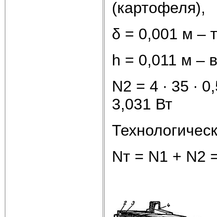
(картофеля),
δ = 0,001 м –
h = 0,011 м –
N2 = 4 ∙ 35 ∙ 0
3,031 Вт
Технологичес
Nт = N1 + N2 =