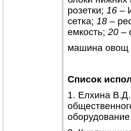
розетки;
16
– 
сетка;
18
– ре
емкость;
20
–
машина овощ 
Список испо
1. Елхина В.Д
общественного
оборудование.