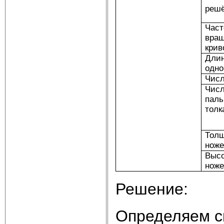
решё
Част
вра
кри
Дли
одно
Числ
Чис
паль
толк
Тол
нож
Выс
нож
Решение:
Определяем с