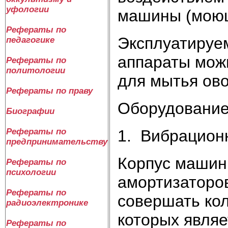
уфологии
машины (моющи
Рефераты по
Эксплуатируе
педагогике
аппараты можн
Рефераты по
политологии
для мытья ов
Рефераты по праву
Оборудование
Биографии
1. Вибрацион
Рефераты по
предпринимательству
Корпус машин
Рефераты по
психологии
амортизаторо
Рефераты по
совершать ко
радиоэлектронике
которых являе
Рефераты по