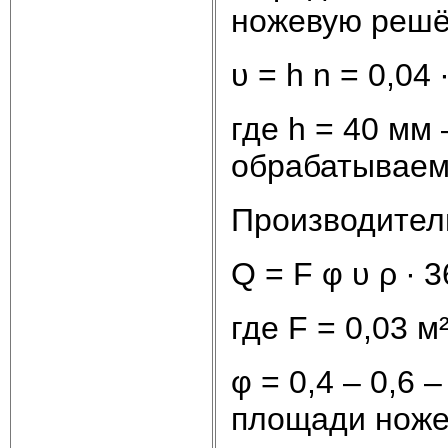
ножевую решё
υ = h n = 0,04 
где h = 40 мм
обрабатываем
Производител
Q = F φ υ ρ ∙ 3
где F = 0,03 
φ = 0,4 – 0,6
площади ноже