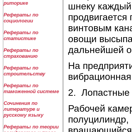
риторике
шнеку каждый
продвигается 
Рефераты по
социологии
винтовым кан
Рефераты по
овощи высыпа
статистике
дальнейшей о
Рефераты по
страхованию
На предприяти
Рефераты по
строительству
вибрационная
Рефераты по
2. Лопастные
таможенной системе
Сочинения по
Рабочей каме
литературе и
русскому языку
полуцилиндр, 
Рефераты по теории
вращающийся 