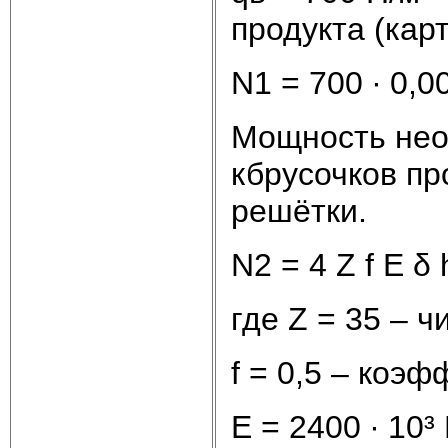
продукта (кар
N1 = 700 ∙ 0,00
Мощность нео
кбрусочков пр
решётки.
N2 = 4 Z f E δ 
где Z = 35 – 
f = 0,5 – коэ
E = 2400 ∙ 10³