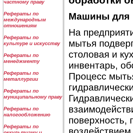
частному праву
Машины для
Рефераты по
международным
отношениям
На предприят
Рефераты по
мытья подверг
культуре и искусству
столовая и ку
Рефераты по
менеджменту
инвентарь, об
Рефераты по
Процесс мыть
металлургии
гидравлическ
Рефераты по
Гидравлически
муниципальному праву
взаимодейств
Рефераты по
налогообложению
поверхность,
Рефераты по
воздействием 
оккультизму и