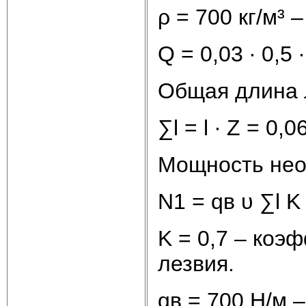
ρ = 700 кг/м³ 
Q = 0,03 ∙ 0,5 
Общая длина 
∑l = l ∙ Z = 0,0
Мощность нео
N1 = qв υ ∑l K
K = 0,7 – коэ
лезвия.
qв = 700 Н/м 