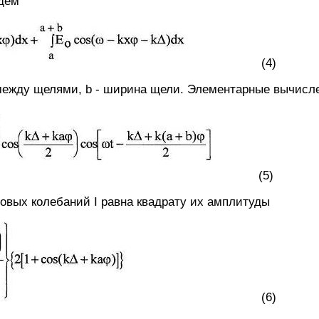
йдем
(4)
 между щелями, b - ширина щели. Элементарные вычисл
(5)
овых колебаний I равна квадрату их амплитуды
(6)