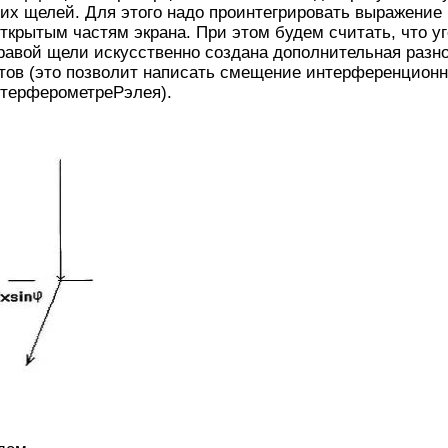
их щелей. Для этого надо проинтегрировать выражение (
крытым частям экрана. При этом будем считать, что уг
в правой щели искусственно создана дополнительная разн
нтов (это позволит написать смещение интерференцион
нтерферометреРэлея).