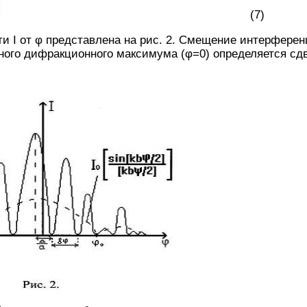
(7)
и I от φ представлена на рис. 2. Смещение интерферен
ого дифракционного максимума (φ=0) определяется сдв