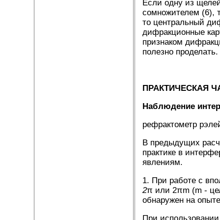
Если одну из щеле
сомножителем (6), т
то центральный диф
дифракционные карт
признаком дифракц
полезно проделать.
ПРАКТИЧЕСКАЯ Ч
Наблюдение интер
рефрактометр рэле
В предыдущих расче
практике в интерфе
явлениям.
1. При работе с вп
2
π
или 2πm (m - це
обнаружен на опыте
При использовании