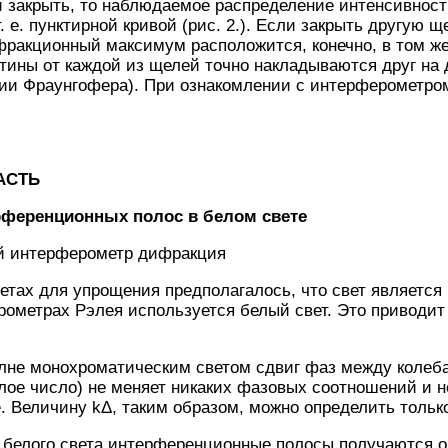
й закрыть, то наблюдаемое распределение интенсивнос
. е. пунктирной кривой (рис. 2.). Если закрыть другую щ
ракционный максимум расположится, конечно, в том же
ины от каждой из щелей точно накладываются друг на д
ии Фраунгофера). При ознакомлении с интерферометро
АСТЬ
ференционных полос в белом свете
й интерферометр дифракция
тах для упрощения предполагалось, что свет является
рометрах Рэлея используется белый свет. Это приводит
олне монохроматическим светом сдвиг фаз между колеб
лое число) не меняет никаких фазовых соотношений и 
. Величину kΔ, таким образом, можно определить тольк
 белого света интерференционные полосы получаются о