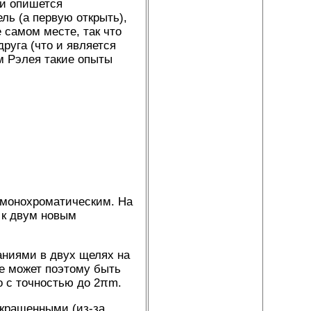
ти опишется
ель (а первую открыть),
 самом месте, так что
руга (что и является
м Рэлея такие опыты
 монохроматическим. На
 к двум новым
аниями в двух щелях на
не может поэтому быть
о с точностью до 2πm.
крашенными (из-за