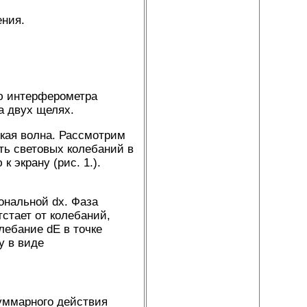
ения.
ю интерферометра
а двух щелях.
кая волна. Рассмотрим
ть световых колебаний в
 экрану (рис. 1.).
ональной dx. Фаза
стает от колебаний,
лебание dE в точке
у в виде
уммарного действия