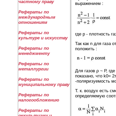
частному праву
выражением :
Рефераты по
международным
отношениям
Рефераты по
где р - плотность га
культуре и искусству
Так как n для газа 
Рефераты по
положить :
менеджменту
Рефераты по
металлургии
Для газов ρ ~ Р, гд
показано, что k0= 2
Рефераты по
-поляризуемость м
муниципальному праву
Т. к. воздух есть 
Рефераты по
определяемую соот
налогообложению
Рефераты по
оккультизму и