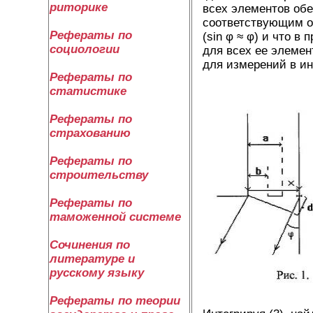
риторике
всех элементов обе
соответствующим от
Рефераты по
(sin φ ≈ φ) и что 
социологии
для всех ее элеме
для измерений в и
Рефераты по
статистике
Рефераты по
страхованию
Рефераты по
строительству
Рефераты по
таможенной системе
Сочинения по
литературе и
русскому языку
Рефераты по теории