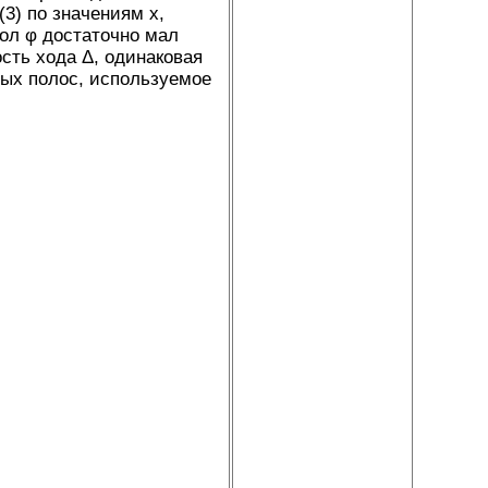
3) по значениям х,
ол φ достаточно мал
ость хода Δ, одинаковая
ных полос, используемое