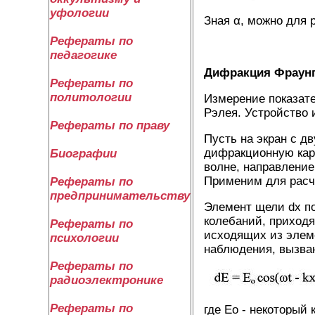
уфологии
Зная α, можно для 
Рефераты по
педагогике
Дифракция Фраунг
Рефераты по
политологии
Измерение показат
Рэлея. Устройство
Рефераты по праву
Пусть на экран с д
дифракционную кар
Биографии
волне, направление 
Применим для расч
Рефераты по
предпринимательству
Элемент щели dx по
колебаний, приходя
Рефераты по
исходящих из элемен
психологии
наблюдения, вызва
Рефераты по
радиоэлектронике
Рефераты по
где Ео - некоторый