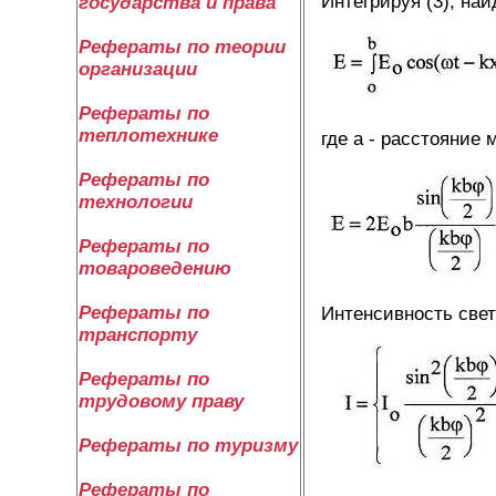
Интегрируя (3), на
государства и права
Рефераты по теории
организации
Рефераты по
теплотехнике
где а - расстояние
Рефераты по
технологии
Рефераты по
товароведению
Рефераты по
Интенсивность свет
транспорту
Рефераты по
трудовому праву
Рефераты по туризму
Рефераты по