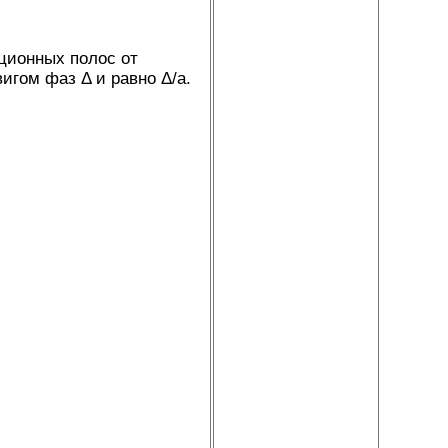
ционных полос от
игом фаз Δ и равно Δ/а.