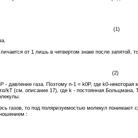
(1)
за.
отличается от 1 лишь в четвертом знаке после запятой, 
(2)
е Р - давление газа. Поэтому n-1 = k0P, где k0-некоторая
πα/kТ (см. описание 17), где k - постоянная Больцмана, 
олекулы.
смесь газов, то под поляризуемостью молекул понимают 
ношением :