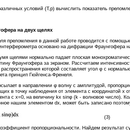
различных условий (Т,р) вычислить показатель преломл
офера на двух щелях
еля преломления в данной работе проводится с помощь
 интерферометра основано на дифракции Фраунгофера н
вумя щелями нормально падает плоская монохроматичес
тину Фраунгофера за экраном. Рассчитаем интенсивнос
распространения которой составляет угол φ с нормалью к
ета принцип Гюйгенса-Френеля.
сылает в направлении φ волну с амплитудой, пропорци
щих в точку наблюдения от элемента с координатой х от
та с х=0, на величину kх sinφ (k - волновое число). Ко
нное нашим элементом dx, может быть записано поэтом
(3)
 коэффициент пропорциональности. Найдем результат с