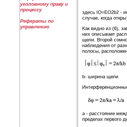
уголовному праву и
процессу
здесь IО=ЕО2b2 - и
случае, когда откры
Рефераты по
управлению
Как видно из (6), 
них описывает рас
щели. Второй сомн
наблюдения от раз
полосы, расположен
b- ширина щели
Интерференционные 
а - расстояние меж
пределах первого 