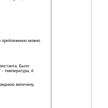
то приближенно можно
 константа. Было
Т - температура, ά
среднюю величину,