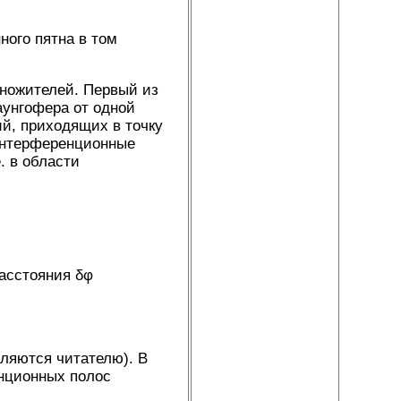
ного пятна в том
омножителей. Первый из
аунгофера от одной
й, приходящих в точку
интерференционные
. в области
асстояния δφ
ляются читателю). В
нционных полос