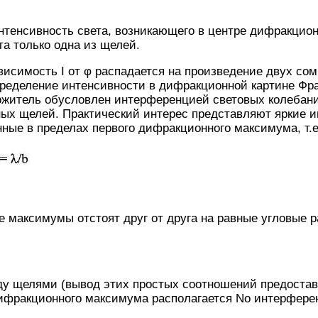
нтенсивность света, возникающего в центре дифракцион
та только одна из щелей.
зависимость I от φ распадается на произведение двух с
пределение интенсивности в дифракционной картине Фр
ожитель обусловлен интерференцией световых колебани
ных щелей. Практический интерес представляют яркие 
ные в пределах первого дифракционного максимума, т.е
максимумы отстоят друг от друга на равные угловые р
ду щелями (вывод этих простых соотношений предостав
дифракционного максимума располагается No интерфере