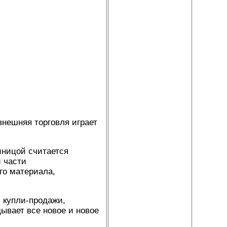
нешняя торговля играет
иницой считается
й части
го материала,
 купли-продажи,
дывает все новое и новое