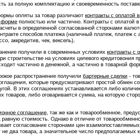
сть за полную комплектацию и своевременность поставки
формы опляты за товар различают
контракты с оплатой 
й форме
полностью или частично. Контракты с оплатой 
асчеты в определенной согласованной сторонами валют
нтракте способов платежа (наличный платеж, платеж с а
со, аккредитив, чек, вексель).
анение получили в современных условиях
контракты с 
при строительстве на условиях целевого кредитовония п
сходит частично в денежной, а частично в товарной фор
рокое распространение получили
бартерные сделки
- то
оглащения, которые предусматривают простой обмен со
ругой. В этих соглашениях устанавливается либо количе
 товаров, либо оговаривается сумма, на которую стор
ионное соглашение
, так же как и товарообменное, пред
а равную стоимость. Однако в отличие от товарообменн
вает согласование сторонами цен взаимопоставляемых 
не два товара, а значительное число предполагаемых к