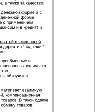
, а также за качество.
в денежной форме и с
в денежной форме
е с применением
вансом и в кредит) и
оплатой в смешанной
редприятия “под ключ”
ме.
варообменные и
гласованных количеств
ство
оны обязуются
усматривает взаимную
ой, компенсационная
товаров. В такой сделке
 обмену товаров.