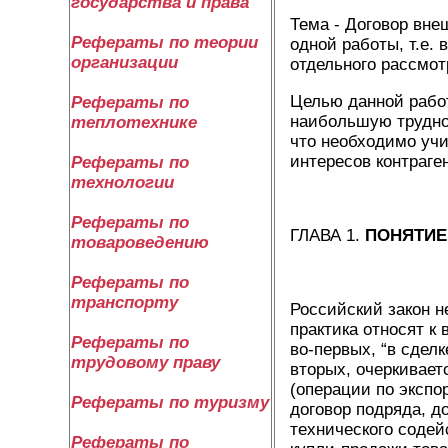
государства и права
Тема - Договор вне
Рефераты по теории
одной работы, т.е.
организации
отдельного рассмот
Целью данной рабо
Рефераты по
наибольшую труднос
теплотехнике
что необходимо уч
интересов контраге
Рефераты по
технологии
Рефераты по
ГЛАВА 1.
ПОНЯТИЕ
товароведению
Рефераты по
транспорту
Российский закон н
практика относят 
Рефераты по
во-первых, “в сдел
трудовому праву
вторых, очеркивает
(операции по экспо
Рефераты по туризму
договор подряда, д
технического содей
Рефераты по