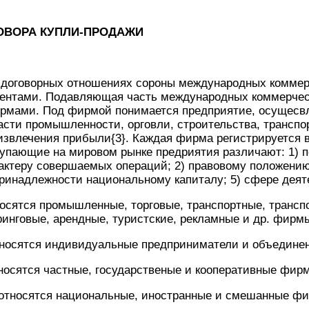
ОВОРА КУПЛИ-ПРОДАЖИ
 договорных отношениях сороны международных коммер
гентами. Подавляющая часть международных коммерчес
рмами. Под фирмой понимается предприятие, осущес
асти промышленности, орговли, строительства, транспор
извлечения прибыли{3}. Каждая фирма регистрируется в
упающие на мировом рынке предриятия различают: 1) п
актеру совершаемых операций; 2) правовому положению;
принадлежности национальному капиталу; 5) сфере деят
носятся промышленные, торговые, транспортные, трансп
инговые, арендные, туристские, рекламные и др. фирм
относятся индивидуальные предприниматели и объедине
тносятся частные, государственые и кооперативные фир
е относятся национальные, иностранные и смешанные ф