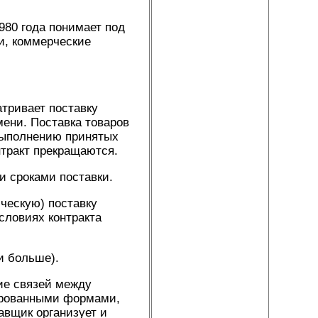
980 года понимает под
и, коммерческие
тривает поставку
мени. Поставка товаров
выполнению принятых
нтракт прекращаются.
и сроками поставки.
ческую) поставку
словиях контракта
и больше).
е связей между
ированными формами,
авщик организует и