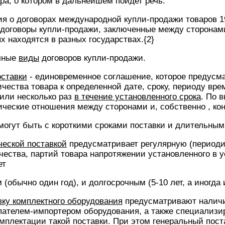
ра, о котором в дальнейшем пойдет речь.
я о договорах международной купли-продажи товаров 1
 договоры купли-продажи, заключенные между сторонам
х находятся в разных государствах.{2}
чные
виды
договоров купли-продажи.
оставки
- единовременное соглашение, которое предусма
ичества товара к определенной дате, сроку, периоду вре
или несколько раз
в течение установленного срока
. По 
ческие отношения между сторонами и, собственно , ко
могут быть с короткими сроками поставки и длительным
ческой поставкой
предусматривает регулярную (периоди
чества, партий товара напротяжении установленного в у
ет
(обычно один год), и долгосрочным (5-10 лет, а иногда 
вку комплектного оборудования
предусматривают наличи
упателем-импортером оборудования, а также специализ
плектации такой поставки. При этом генеральный пост