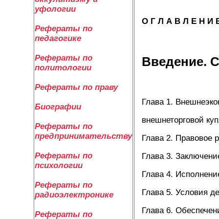
уфологии
О Г Л А В Л Е Н И 
Рефераты по
педагогике
Рефераты по
Введение. С
политологии
Рефераты по праву
Глава 1. Внешнеэко
Биографии
внешнеторговой куп
Рефераты по
предпринимательству
Глава 2. Правовое 
Рефераты по
Глава 3. Заключени
психологии
Глава 4. Исполнени
Рефераты по
Глава 5. Условия д
радиоэлектронике
Глава 6. Обеспечен
Рефераты по