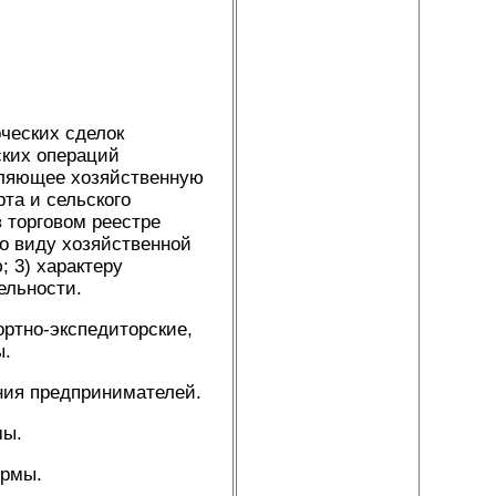
ческих сделок
ких операций
вляющее хозяйственную
та и сельского
 торговом реестре
о виду хозяйственной
 3) характеру
ельности.
ортно-экспедиторские,
ы.
ния предпринимателей.
мы.
ирмы.