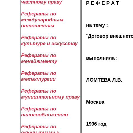
частному праву
Р Е Ф Е Р А Т
Рефераты по
международным
на тему :
отношениям
“
Договор внешнето
Рефераты по
культуре и искусству
Рефераты по
выполнила :
менеджменту
Рефераты по
металлургии
ЛОМТЕВА Л.В.
Рефераты по
муниципальному праву
Москва
Рефераты по
налогообложению
1996 год
Рефераты по
оккультизму и