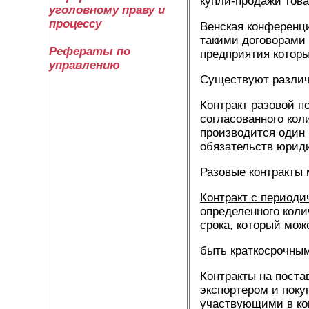
купли-продажи това
уголовному праву и
процессу
Венская конференци
такими договорами
Рефераты по
предприятия которы
управлению
Существуют разли
Контракт разовой п
согласованного кол
производится один 
обязательств юриди
Разовые контракты 
Контракт с периоди
определенного коли
срока, который мож
быть краткосрочным 
Контракты на поста
экспортером и пок
участвующими в ком