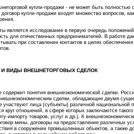
шнеторговой купли-продажи - не может быть полностью 
 в договор купли-продажи входят множество вопросов, ка
рения.
ты является исследование в первую очередь положений
ть для отечественных предпринимателей. В работе даю
итывать при составлении контактов в целях обеспечен
нтов.
 И ВИДЫ ВНЕШНЕТОРГОВЫХ СДЕЛОК
е содержит понятия внешнеэкономической сделки. Росси
к внешнеэкономическим сделки, обладающие двумя суще
ке участвуют лица (субъекты) различной национальной 
ся круг отношений, в сфере которых заключаются такого 
рту-импорту товаров, услуг и др.). К внешнеэкономичес
оговор мены, договоры на предоставление различных ус
ствия в сооружении промышленных объектов, а также д