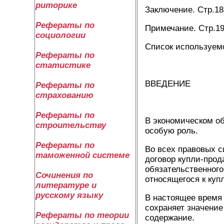
риторике
Заключение. Стр.18
Рефераты по
Примечание. Стр.1
социологии
Список используем
Рефераты по
статистике
ВВЕДЕНИЕ
Рефераты по
страхованию
Рефераты по
В экономическом о
строительству
особую роль.
Рефераты по
Во всех правовых с
таможенной системе
договор купли-прод
обязательственного
Сочинения по
относящегося к куп
литературе и
русскому языку
В настоящее время 
сохраняет значение
Рефераты по теории
содержание.