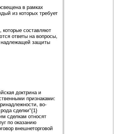
освещена в рамках
ждый из которых требует
, которые составляют
тся ответы на вопросы,
ия надлежащей защиты
йская доктрина и
ственными признаками:
принадлежности, во-
рода сделки”{1}
ким сделкам относят
луг по оказанию
оговор внешнеторговой