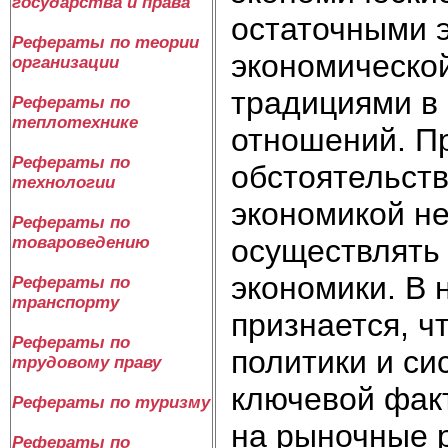
государства и права
остаточными 
Рефераты по теории
экономическо
организации
традициями в 
Рефераты по
теплотехнике
отношений. П
Рефераты по
обстоятельств
технологии
экономикой н
Рефераты по
товароведению
осуществлять 
экономики. В 
Рефераты по
транспорту
признается, 
Рефераты по
политики и си
трудовому праву
ключевой факт
Рефераты по туризму
на рыночные 
Рефераты по