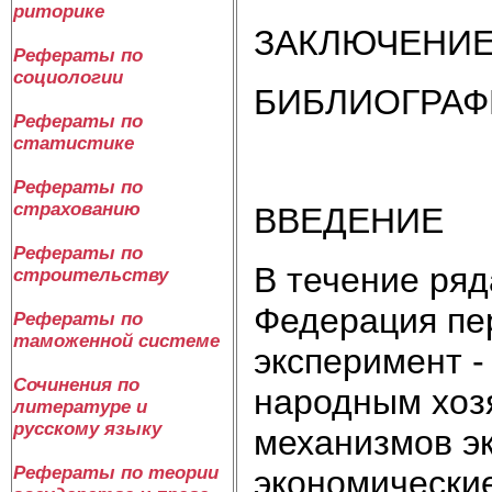
риторике
ЗАКЛЮЧЕНИ
Рефераты по
социологии
БИБЛИОГРАФ
Рефераты по
статистике
Рефераты по
страхованию
ВВЕДЕНИЕ
Рефераты по
В течение ряд
строительству
Федерация пе
Рефераты по
таможенной системе
эксперимент -
Сочинения по
народным хоз
литературе и
русскому языку
механизмов э
Рефераты по теории
экономически