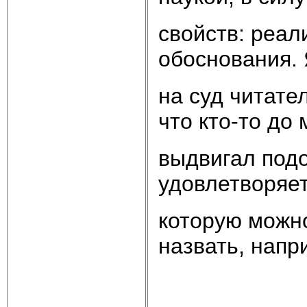
свойств: реал
обоснования.
на суд читате
что кто-то до
выдвигал подо
удовлетворяет
которую можно
назвать, напр