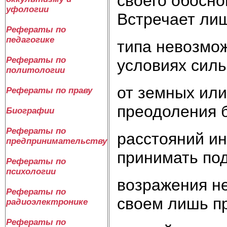
своего обосно
уфологии
Встречает ли
Рефераты по
педагогике
типа невозмож
Рефераты по
условиях сил
политологии
от земных или
Рефераты по праву
преодоления 
Биографии
Рефераты по
расстояний ин
предпринимательству
принимать по
Рефераты по
психологии
возражения не
Рефераты по
своем лишь п
радиоэлектронике
Рефераты по