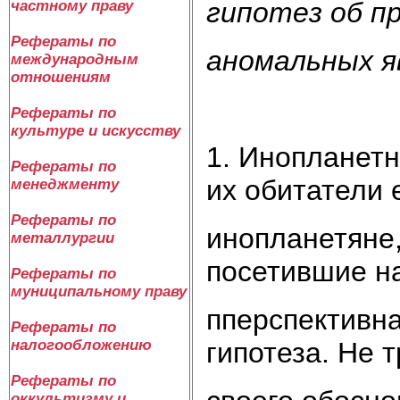
гипотез об п
частному праву
Рефераты по
аномальных я
международным
отношениям
Рефераты по
культуре и искусству
1. Инопланетн
Рефераты по
их обитатели 
менеджменту
Рефераты по
инопланетяне
металлургии
посетившие н
Рефераты по
муниципальному праву
пперспективна
Рефераты по
гипотеза. Не 
налогообложению
Рефераты по
оккультизму и