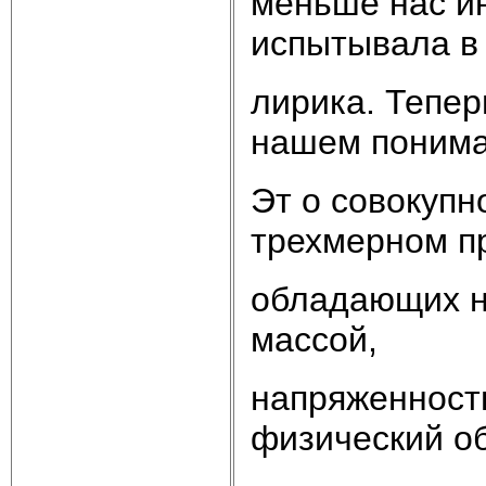
меньше нас ин
испытывала в 
лирика. Тепер
нашем поним
Эт о совокупн
трехмерном п
обладающих н
массой,
напряженность
физический об