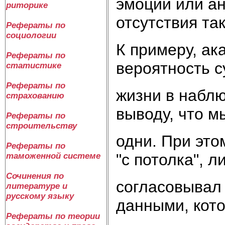
эмоций или ан
риторике
отсутствия та
Рефераты по
социологии
К примеру, ак
Рефераты по
вероятность 
статистике
Рефераты по
жизни в набл
страхованию
выводу, что м
Рефераты по
строительству
одни. При это
Рефераты по
"с потолка", л
таможенной системе
Сочинения по
согласовывал
литературе и
русскому языку
данными, кот
Рефераты по теории