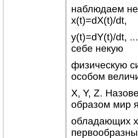
наблюдаем не
x(t)=dX(t)/dt,
y(t)=dY(t)/dt,
себе некую
физическую с
особом велич
X, Y, Z. Назо
образом мир 
обладающих хар
первообразны