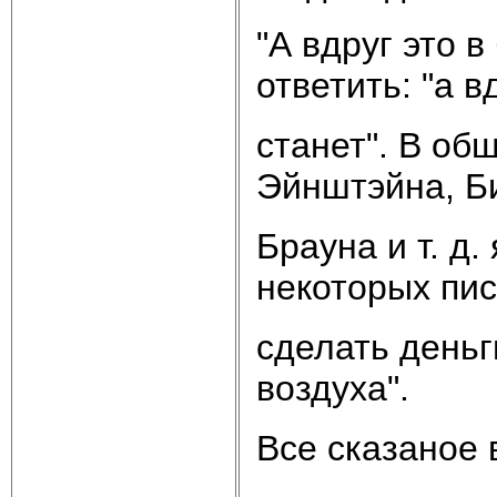
"А вдруг это 
ответить: "а в
станет". В об
Эйнштэйна, Б
Брауна и т. д
некоторых пи
сделать деньг
воздуха".
Все сказаное в