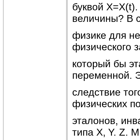
буквой X=X(t)
величины? В 
физике для не
физического з
который бы эт
переменной. Э
следствие тог
физических по
эталонов, ин
типа X, Y. Z. 