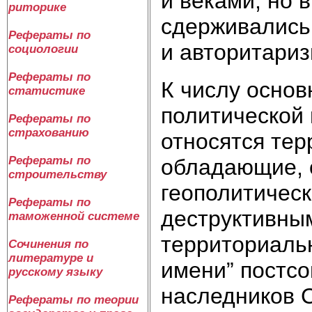
и веками, но 
риторике
сдерживались
Рефераты по
и авторитариз
социологии
Рефераты по
К числу осно
статистике
политической 
Рефераты по
страхованию
относятся тер
Рефераты по
обладающие, 
строительству
геополитическ
Рефераты по
деструктивны
таможенной системе
территориальн
Сочинения по
литературе и
имени” постсо
русскому языку
наследников С
Рефераты по теории