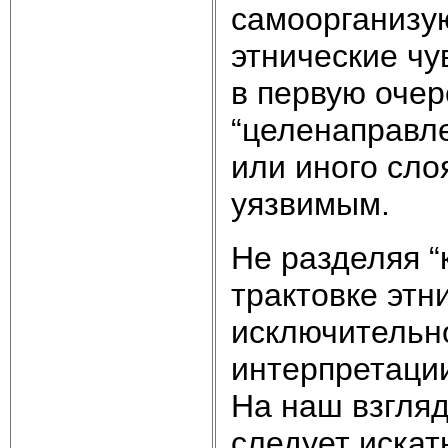
самоорганизую
этнические чу
в первую очере
“целенаправле
или иного сло
уязвимым.
Не разделяя “
трактовке этн
исключительн
интерпретаци
На наш взгляд
следует искат