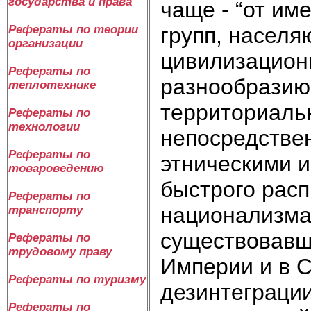
государства и права
чаще - “от им
групп, населя
Рефераты по теории
организации
цивилизацион
Рефераты по
разнообразию
теплотехнике
территориаль
Рефераты по
технологии
непосредстве
Рефераты по
этническими 
товароведению
быстрого расп
Рефераты по
национализма
транспорту
существовавше
Рефераты по
трудовому праву
Империи и в 
Рефераты по туризму
дезинтеграци
Рефераты по