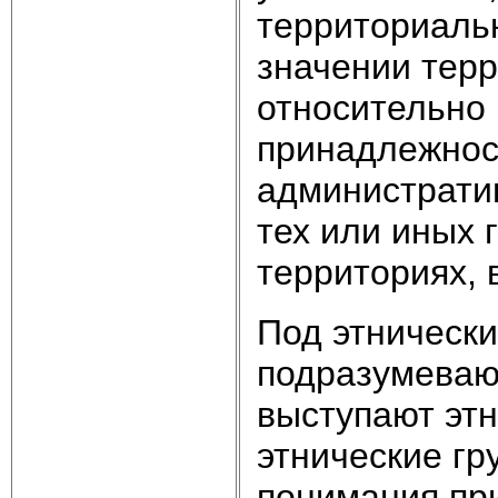
территориальн
значении тер
относительно
принадлежнос
административ
тех или иных 
территориях, 
Под этническ
подразумеваю
выступают этн
этнические гр
понимания пр