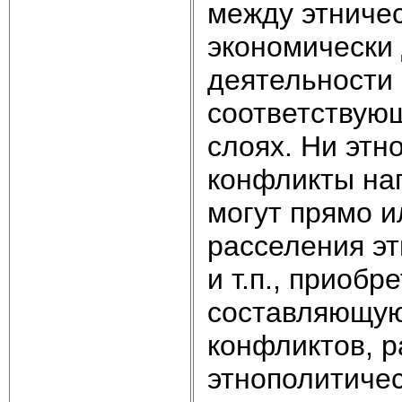
между этничес
экономически
деятельности 
соответствую
слоях. Ни этн
конфликты нап
могут прямо и
расселения эт
и т.п., приоб
составляющую
конфликтов, р
этнополитичес