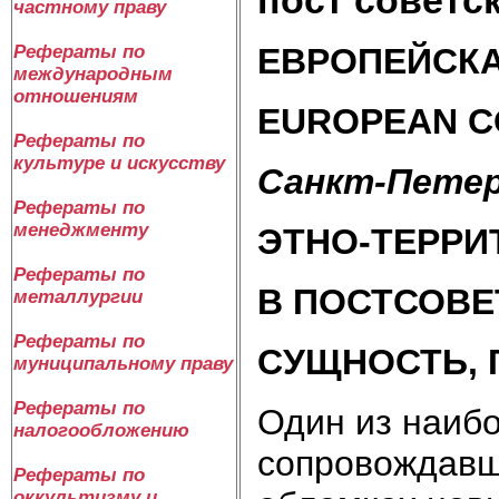
частному праву
ЕВРОПЕЙСКА
Рефераты по
международным
отношениям
EUROPEAN C
Рефераты по
культуре и искусству
Санкт-Петер
Рефераты по
менеджменту
ЭТНО-ТЕРР
Рефераты по
В ПОСТСОВЕ
металлургии
Рефераты по
СУЩНОСТЬ, 
муниципальному праву
Рефераты по
Один из наиб
налогообложению
сопровождавш
Рефераты по
оккультизму и