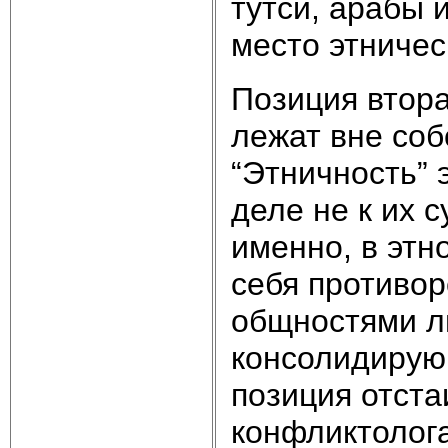
тутси, арабы 
место этничес
Позиция втора
лежат вне соб
“Этничность” 
деле не к их 
именно, в этн
себя противо
общностями л
консолидирую
позиция отста
конфликтолога