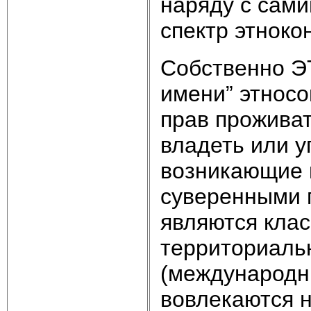
наряду с сам
спектр этноко
Собственно ЭТ
имени” этносо
прав проживат
владеть или у
возникающие 
суверенными г
являются клас
территориаль
(международны
вовлекаются н