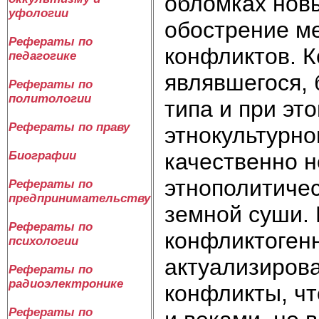
обломках новы
уфологии
обострение м
Рефераты по
конфликтов. К
педагогике
являвшегося, 
Рефераты по
политологии
типа и при эт
Рефераты по праву
этнокультурн
качественно н
Биографии
этнополитичес
Рефераты по
предпринимательству
земной суши.
Рефераты по
конфликтогенн
психологии
актуализирова
Рефераты по
радиоэлектронике
конфликты, чт
Рефераты по