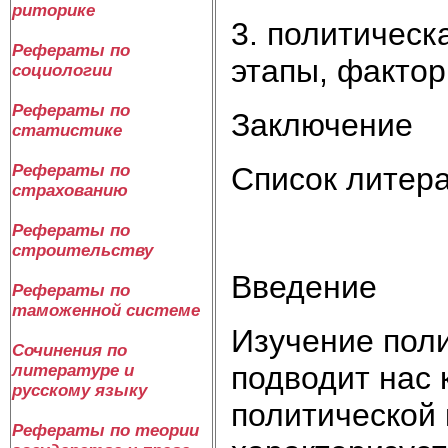
риторике
3. политическ
Рефераты по
этапы, факто
социологии
Рефераты по
Заключение
статистике
Рефераты по
Список литер
страхованию
Рефераты по
строительству
Введение
Рефераты по
таможенной системе
Изучение поли
Сочинения по
подводит нас 
литературе и
русскому языку
политической 
Рефераты по теории