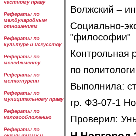
частному праву
Волжский – ин
Рефераты по
международным
Социально-эк
отношениям
"философии"
Рефераты по
культуре и искусству
Контрольная 
Рефераты по
менеджменту
по политологи
Рефераты по
металлургии
Выполнила: ст
Рефераты по
муниципальному праву
гр. ФЗ-07-1 Н
Рефераты по
Проверил: Уны
налогообложению
Рефераты по
Н.Новгород 
оккультизму и