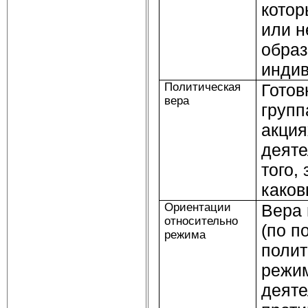
котор
или н
образ
индив
Политическая
Готов
вера
групп
акция
деяте
того,
каков
Ориентации
Вера 
относительно
(по п
режима
полит
режим
деяте