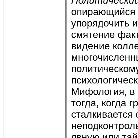
Политически
опирающийся 
упорядочить 
смятение факт
видение колле
многочисленн
политическом
психологическ
Мифология, в 
тогда, когда 
сталкивается 
неподконтрол
явную или тай