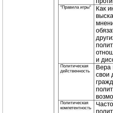
проти
"Правила игры"
Как и
выск
мнени
обяза
други
полит
отнош
и дис
Политическая
Вера 
действенность
свои 
гражд
полит
возмо
Политическая
Часто
компетентность
полит