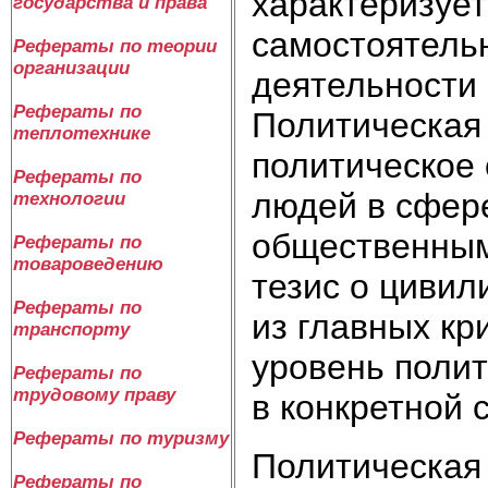
характеризует
государства и права
самостоятель
Рефераты по теории
организации
деятельности 
Рефераты по
Политическая 
теплотехнике
политическое 
Рефераты по
людей в сфер
технологии
общественным
Рефераты по
товароведению
тезис о цивил
Рефераты по
из главных кр
транспорту
уровень полит
Рефераты по
трудовому праву
в конкретной 
Рефераты по туризму
Политическая 
Рефераты по