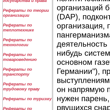
государства и права
организаций 
Рефераты по теории
(DAP), подкон
организации
организация,
Рефераты по
теплотехнике
пангерманизм
Рефераты по
деятельность 
технологии
нибудь систем
Рефераты по
товароведению
основном газе
Германии"), п
Рефераты по
транспорту
выступлениями
Рефераты по
он напрямую п
трудовому праву
нужен парень,
Рефераты по туризму
рвущихся снар
Рефераты по