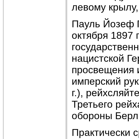
левому крылу,
Пауль Йозеф Г
октября 1897 г
государственн
нацистской Ге
просвещения и
имперский ру
г.), рейхсляй
Третьего рейх
обороны Берли
Практически с