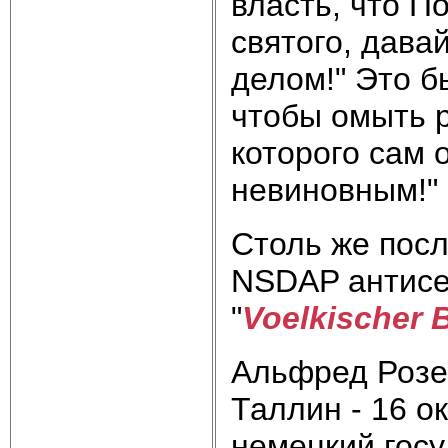
власть, что П
святого, дава
делом!" Это б
чтобы омыть р
которого сам 
невиновным!"
Столь же пос
NSDAP антисе
"
Voelkischer 
Альфред Розен
Таллин - 16 о
немецкий госу