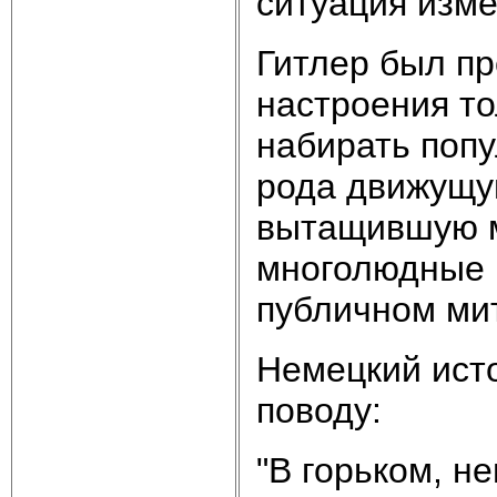
ситуация изм
Гитлер был п
настроения то
набирать попу
рода движущу
вытащившую м
многолюдные 
публичном мит
Немецкий ист
поводу:
"В горьком, н