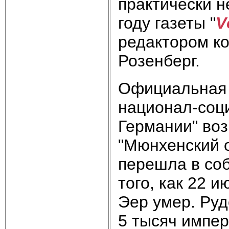
практически н
году газеты "
V
редактором ко
Розенберг.
Официальная г
национал-соц
Германии" воз
"Мюнхенский о
перешла в со
того, как 22 
Эер умер. Ру
5 тысяч импер