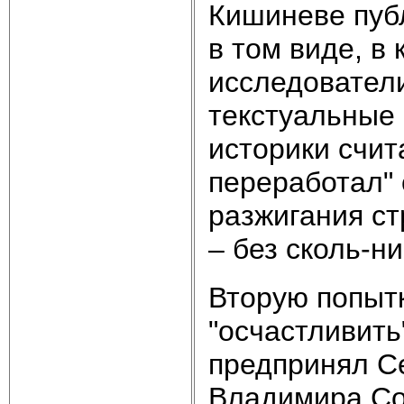
Кишиневе публ
в том виде, в
исследовател
текстуальные 
историки счита
переработал" 
разжигания ст
– без сколь-н
Вторую попытк
"осчастливить
предпринял С
Владимира Со