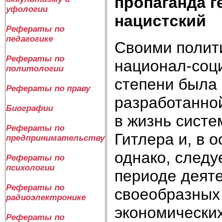
пропаганда г
уфологии
нацистский
Рефераты по
педагогике
Своими полит
Рефераты по
национал-соци
политологии
степени была 
Рефераты по праву
разработанно
Биографии
в жизнь систе
Рефераты по
Гитлера и, в 
предпринимательству
однако, следу
Рефераты по
психологии
периоде деят
Рефераты по
своеобразных
радиоэлектронике
экономических
Рефераты по