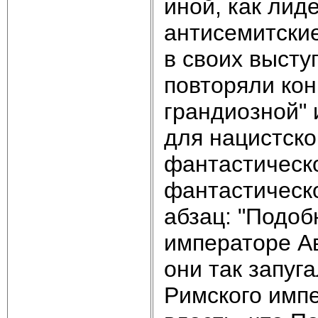
иной, как лид
антисемитские
в своих высту
повторяли ко
грандиозной" 
для нацистск
фантастическо
фантастическо
абзац: "Подоб
императоре Ав
они так запуг
Римского импе