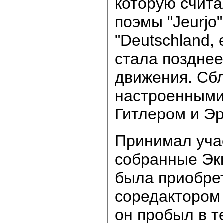
которую счит
поэмы "Jeurjo"
"Deutschland, 
стала позднее
движения. Сб
настроенными 
Гитлером и Э
Принимал учас
собранные Экк
была приобрет
соредактором
он пробыл в т