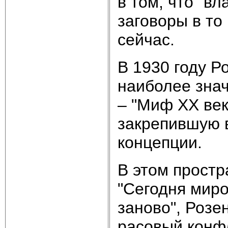
в том, что "в
заговоры в то
сейчас.
В 1930 году Р
наиболее зна
– "Миф ХХ ве
закрепившую в
концепции.
В этом прост
"Сегодня мир
заново", Розе
расовый конфл