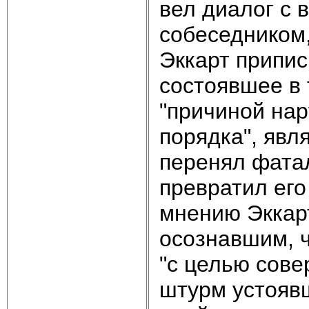
вел диалог с
собеседником,
Эккарт припис
состоявшее в 
"причиной на
порядка", явл
перенял фата
превратил его
мнению Эккар
осознавшим, ч
"с целью сов
штурм устоявш