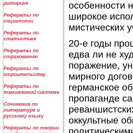
особенности н
риторике
широкое испол
Рефераты по
социологии
мистических у
Рефераты по
статистике
20-е годы про
Рефераты по
едва ли не х
страхованию
поражение, у
Рефераты по
мирного догов
строительству
германское о
Рефераты по
таможенной системе
пропаганде са
Сочинения по
реваншистских
литературе и
русскому языку
оккультные об
Рефераты по теории
политическими