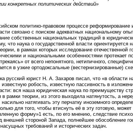
ии конкретных политических действий»
сийском политико-правовом процессе реформирование 
асти связано с поиском адекватных национальному опы
вание собственных национальных традиций в юридическ
ому, что наука о государственной власти ориентируется 
еории, в рамках которых исследование отечественной г
рическими и национальными особенностями протекает п
трекаясь» от всего непонятного, нетипичного, специфич
вается в узкие ортодоксальные (вестернизированные) сх
ка русский юрист Н. А. Захаров писал, что «в области
 известную робость, известную пассивность в изложен
асти: вся наша юридическая наука по преимуществу ст
 в рамки теории, из этого выходила натянутость, а нере
. насильно натягивать эту перчатку иноземного определе
олько для того, чтобы втиснуть её в эту готовую, может
вленную форму»1 есть, по его мнению, следствие псих
д внешней стороной Запада, полнейшее обособление го
от насущных требований и исторических задач.