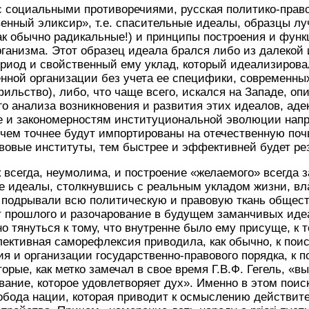
с социальными противоречиями, русская политико-прав
енный эликсир», т.е. спасительные идеалы, образцы л
как обычно радикальные!) и принципы построения и фун
рганизма. Этот образец идеала брался либо из далекой
риод и свойственный ему уклад, который идеализирова
нной организации без учета ее специфики, современных
ильство), либо, что чаще всего, искался на Западе, опи
го анализа возникновения и развития этих идеалов, аде
е и закономерностям институциональной эволюции напр
чем точнее будут импортированы на отечественную поч
вовые институты, тем быстрее и эффективней будет рез
к всегда, неумолима, и построение «желаемого» всегда 
ые идеалы, столкнувшись с реальным укладом жизни, в
 подрывали всю политическую и правовую ткань общест
от прошлого и разочарование в будущем заманчивых иде
о тянуться к тому, что внутренне было ему присуще, к 
лективная саморефлексия приводила, как обычно, к пои
я и организации государственно-правового порядка, к п
орые, как метко замечал в свое время Г.В.Ф. Гегель, «в
ование, которое удовлетворяет дух». Именно в этом поис
обода нации, которая приводит к осмыслению действит