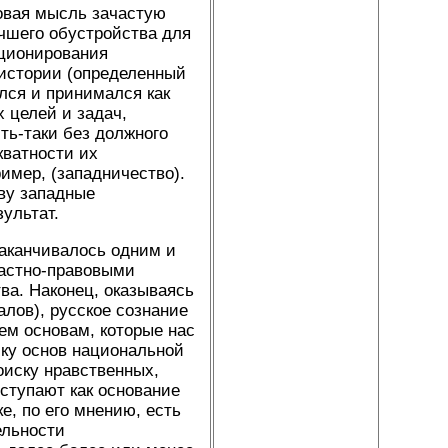
овая мысль зачастую
учшего обустройства для
кционирования
 истории (определенный
лся и принимался как
 целей и задач,
ть-таки без должного
кватности их
имер, (западничество).
ву западные
ультат.
заканчивалось одним и
ластно-правовыми
ва. Наконец, оказываясь
алов), русское сознание
тем основам, которые нас
ску основ национальной
оиску нравственных,
ыступают как основание
ке, по его мнению, есть
ельности