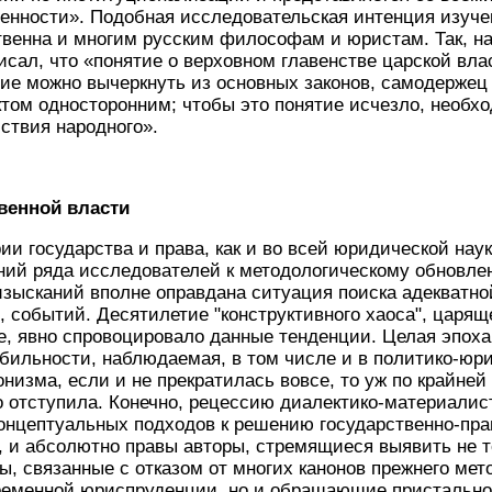
енности». Подобная исследовательская интенция изуче
венна и многим русским философам и юристам. Так, на
писал, что «понятие о верховном главенстве царской вла
е можно вычеркнуть из основных законов, самодержец 
актом односторонним; чтобы это понятие исчезло, необх
йствия народного».
венной власти
ии государства и права, как и во всей юридической наук
ий ряда исследователей к методологическому обновле
изысканий вполне оправдана ситуация поиска адекватн
 событий. Десятилетие "конструктивного хаоса", царящег
, явно спровоцировало данные тенденции. Целая эпоха
бильности, наблюдаемая, в том числе и в политико-юр
низма, если и не прекратилась вовсе, то уж по крайней
 отступила. Конечно, рецессию диалектико-материалис
онцептуальных подходов к решению государственно-пр
, и абсолютно правы авторы, стремящиеся выявить не 
, связанные с отказом от многих канонов прежнего мето
ременной юриспруденции, но и обращающие пристально