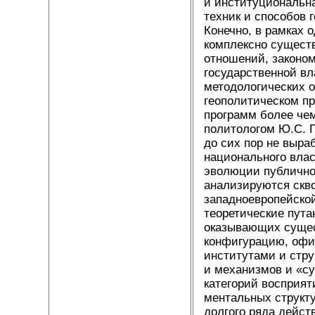
и институциональна
техник и способов 
Конечно, в рамках 
комплексно сущест
отношений, законо
государственной вл
методологических о
геополитическом пр
программ более чем
политологом Ю.С. П
до сих пор не выра
национального вла
эволюции публично
анализируются скво
западноевропейско
теоретические пута
оказывающих сущес
конфигурацию, офи
институтами и стр
и механизмов и «су
категорий восприят
ментальных структу
долгого ряда дейст