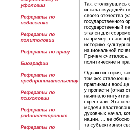
Так, столкнувшись 
уфологии
искала «чудодейств
своего отечества (
Рефераты по
государственного о
педагогике
государственный пе
эталон для совреме
Рефераты по
например, славяноф
политологии
историко-культурно
национальной почв
Рефераты по праву
Причем считалось, 
политические и пра
Биографии
Однако история, ка
Рефераты по
тем же: отвлеченн
предпринимательству
практиками вообще
у пропасти (отказ 
Рефераты по
начинало интуитивн
психологии
скрепляли. Эта кол
модели властвовани
Рефераты по
духовных начал, кот
радиоэлектронике
нации, ... ее обосн
та субъективная св
Рефераты по