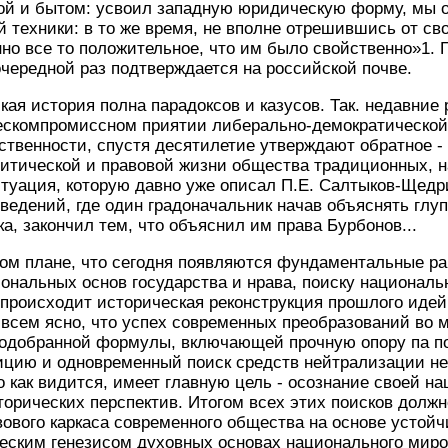
й и бытом: усвоил западную юридическую форму, мы о
 техники: в то же время, не вполне отрешившись от с
но все то положительное, что им было свойственно»1. Г
чередной раз подтверждается на российской почве.
кая история полна парадоксов и казусов. Так. недавние
ескомпромиссном приятии либерально-демократической
ственности, спустя десятилетие утверждают обратное -
литической и правовой жизни общества традиционных, 
итуация, которую давно уже описал П.Е. Салтыков-Щедр
ведений, где один градоначальник начав объяснять глу
ка, закончил тем, что объяснил им права Бурбонов...
том плане, что сегодня появляются фундаментальные р
нальных основ государства и нрава, поиску националь
происходит историческая реконструкция прошлого идейн
 всем ясно, что успех современных преобразований во м
подобранной формулы, включающей прочную опору па п
ицию и одновременный поиск средств нейтрализации н
о как видится, имеет главную цель - осознание своей н
торических перспектив. Итогом всех этих поисков должн
вового каркаса современного общества на основе усто
еским генезисом духовных основах национaльного мир