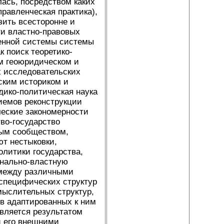
лась, посредством каких
правленческая практика),
зить всесторонне и
и властно-правовых
енной системы системы
к поиск теоретико-
ом геоюридическом и
х исследовательских
ским историком и
дико-политическая наука
иемов реконструкции
ческие закономерности
во-государство
ным сообществом,
т нестыковки,
олитики государства,
онально-властную
 между различными
 специфических структур
 мыслительных структур,
 в адаптированных к ним
является результатом
и его внешними