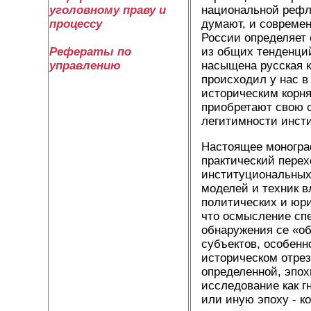
национальной рефле
уголовному праву и
думают, и современ
процессу
России определяет 
из общих тенденций
Рефераты по
насыщена русская к
управлению
происходил у нас в
историческим корня
приобретают свою 
легитимности инсти
Настоящее моногра
практический перех
институциональных
моделей и техник 
политических и юри
что осмысление сп
обнаружения се «о
субъектов, особенн
историческом отре
определенной, эпох
исследование как г
или иную эпоху - к