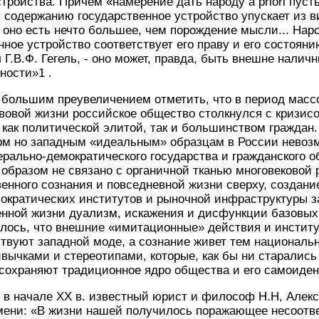
стройства. Причем «намерение дать народу a priori пус
 содержанию государственное устройство упускает из в
 оно есть нечто большее, чем порождение мысли... Нар
нное устройство соответствует его праву и его состояни
Г.В.Ф. Гегель, - оно может, правда, быть внешне наличн
ности»1 .
е, большим преувеличением отметить, что в период ма
вовой жизни российское общество столкнулся с кризисо
 как политической элитой, так и большинством граждан
м но западным «идеальным» образцам в России невозм
ально-демократического государства и гражданского о
образом не связано с органичной тканью многовековой 
енного сознания и повседневной жизни сверху, создани
ократических институтов и рыночной инфраструктуры за
енной жизни дуализм, искажения и дисфункции базовых
илось, что внешние «имитационные» действия и инсти
твуют западной моде, а сознание живет тем националь
вычками и стереотипами, которые, как бы ни старалис
 сохраняют традиционное ядро общества и его самоиде
 в начале XX в. известный юрист и философ Н.Н, Алекс
емени: «В жизни нашей получилось поражающее несоотв