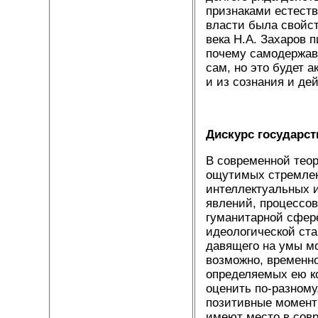
признаками естеств
власти была свойст
века Н.А. Захаров 
почему самодержави
сам, но это будет 
и из сознания и де
Дискурс государст
В современной теор
ощутимых стремлен
интеллектуальных 
явлений, процессов,
гуманитарной сфере
идеологической ста
давящего на умы мо
возможно, временно
определяемых ею к
оценить по-разному
позитивные моменты
имеют место в сов