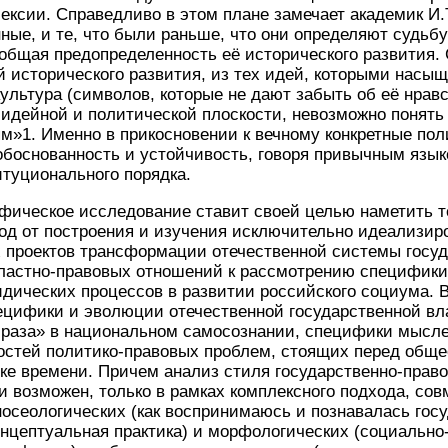
ксии. Справедливо в этом плане замечает академик И.
ные, и те, что были раньше, что они определяют судьбу
общая предопределенность её исторического развития.
 исторического развития, из тех идей, которыми насы
ультура (символов, которые не дают забыть об её нравст
 идейной и политической плоскости, невозможно понять
м»1. Именно в прикосновении к вечному конкретные по
обоснованность и устойчивость, говоря привычным яз
туционального порядка.
фическое исследование ставит своей целью наметить т
од от построения и изучения исключительно идеализир
 проектов трансформации отечественной системы госуд
властно-правовых отношений к рассмотрению специфики
дических процессов в развитии российского социума. В
ецифики и эволюции отечественной государственной вл
браза» в национальном самосознании, специфики мысл
остей политико-правовых проблем, стоящих перед обще
зке времени. Причем анализ стиля государственно-пра
и возможен, только в рамках комплексного подхода, с
носеологических (как воспринимаюсь и познавалась госу
онцептуальная практика) и морфологических (социально