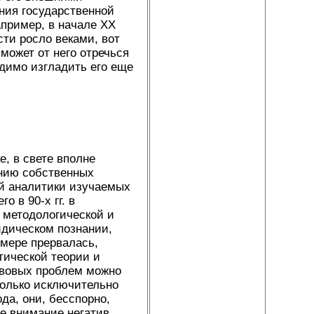
ния государственной
пример, в начале XX
сти росло веками, вот
может от него отречься
одимо изгладить его еще
е, в свете вполне
нию собственных
ой аналитики изучаемых
о в 90-х гг. в
 методологической и
идическом познании,
 мере прервалась,
тической теории и
авовых проблем можно
только исключительно
да, они, бесспорно,
е внимание негатив.