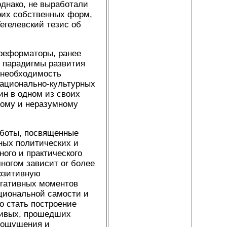
днако, не выработали
воих собственных форм,
егелевский тезис об
 реформаторы, ранее
 парадигмы развития
 необходимость
национально-культурных
ин в одном из своих
пому и неразумному
аботы, посвященные
ных политических и
ого и практического
ногом зависит or более
озитивную
егативных моментов
ациональной самости и
о стать построение
йчивых, прошедших
оощущения и