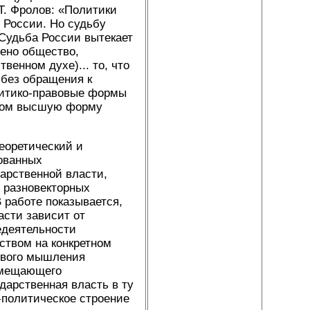
Т. Фролов: «Политики
 России. Но судьбу
 Судьба России вытекает
щено общество,
венном духе)... то, что
 без обращения к
литико-правовые формы
ыком высшую форму
еоретический и
ованных
арственной власти,
 разновекторных
 работе показывается,
асти зависит от
едеятельности
ством на конкретном
вового мышления
овмещающего
дарственная власть в ту
-политическое строение