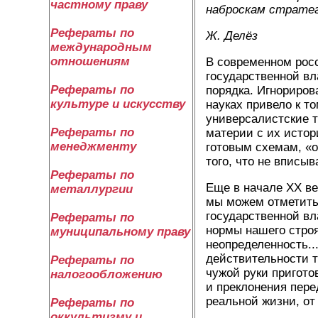
частному праву
наброскам стратег
Рефераты по
Ж. Делёз
международным
отношениям
В современном рос
государственной вл
Рефераты по
порядка. Игнориро
культуре и искусству
науках привело к т
универсалистские т
Рефераты по
материи с их исто
менеджменту
готовым схемам, «о
того, что не вписы
Рефераты по
Еще в начале XX ве
металлургии
мы можем отметить
государственной вл
Рефераты по
нормы нашего строя
муниципальному праву
неопределенность..
действительности т
Рефераты по
чужой руки пригото
налогообложению
и преклонения пере
реальной жизни, 
Рефераты по
оккультизму и