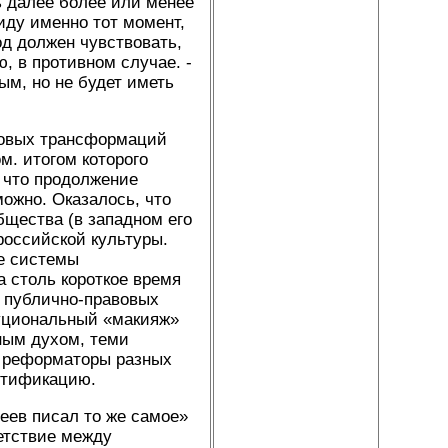
ть далее более или менее
иду именно тот момент,
од должен чувствовать,
ю, в противном случае. -
ым, но не будет иметь
ссовых трансформаций
м. итогом которого
. что продолжение
ожно. Оказалось, что
бщества (в западном его
российской культуры.
е системы
 столь короткое время
 публично-правовых
туциональный «макияж»
ным духом, теми
ь реформаторы разных
нтификацию.
еев писал то же самое»
етствие между