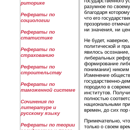
государственного у
риторике
разумное по своему
благодаря которому
Рефераты по
что его государстве
социологии
прозорливо отмечал 
ни значения, ни цен
Рефераты по
статистике
Не будет, наверно
политической и пра
Рефераты по
явилось осознание,
страхованию
либеральных рефор
формирование либер
Рефераты по
понимании) никоим 
строительству
Изменение обществ
государственно-дем
Рефераты по
породило в соврем
таможенной системе
институтов. Получ
полностью соответс
Сочинения по
национальными при
литературе и
времен, до сих пор
русскому языку
Примечательно, что
Рефераты по теории
только о своем вр