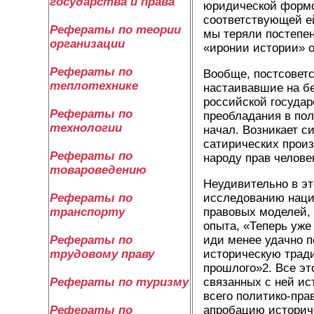
государства и права
юридической формо
соответствующей ей
Рефераты по теории
мы теряли постепен
организации
«иронии истории» о
Рефераты по
Вообще, постсоветс
теплотехнике
настаивавшие на б
российской государ
Рефераты по
преобладания в по
технологии
начал. Возникает с
сатирических произ
Рефераты по
народу прав челове
товароведению
Неудивительно в э
исследованию нацио
Рефераты по
правовых моделей, 
транспорту
опыта, «Теперь уже
иди менее удачно 
Рефераты по
историческую трад
трудовому праву
прошлого»2. Все эт
связанных с ней ис
Рефераты по туризму
всего политико-пра
апробацию историч
Рефераты по