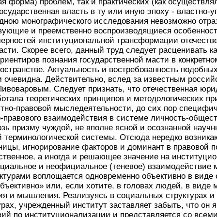
я форма) проблем, так и практических (как осуществля
государственная власть в ту или иную эпоху - властно-у
одною монографического исследования невозможно отра
вующие и преемственно воспроизводящиеся особенност
мерностей институциональной трансформации отечеств
асти. Скорее всего, данный труд следует расценивать ка
риентиров познания государственной масти в конкретн
остранстве. Актуальность и востребованность подобны
 очевидна. Действительно, вслед за известным россий
ивоваровым. Следует признать, что отечественная юри
ботала теоретических принципов и методологических пр
стно-правовой мыследеятельности, до сих пор специфи
-правового взаимодействия в системе личность-общест
зь призму чуждой, не вполне ясной и осознанной науч
й терминологической системы. Отсюда нередко возникаю
ницы, игнорирование факторов и доминант в правовой п
твенное, а иногда и решающее значение на институци
циальное и неофициальное (теневое) взаимодействие
уктурами воплощается одновременно объективно в виде
бъективно» или, если хотите, в головах людей, в виде
ия и мышления. Реализуясь в социальных структурах и
рах, учрежденный институт заставляет забыть, что он 
вий по институционализации и представляется со всем